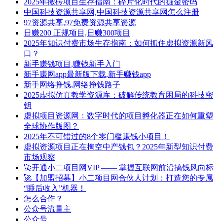
2025年搬砖项目生存指南：碎片化时代的掘金密码
中国科技资源共享网,中国科技资源共享网怎么注册
97资源共享,97免费资源共享资源
日赚200 正规项目,日赚300项目
2025年知识付费市场生存指南：如何抓住虚拟资源新风
口？
新手赚钱项目,赚钱新手入门
新手赚网app最新版下载,新手赚钱app
新手网络挣钱,网络挣钱路子
2025虚拟仿真教学资源库：破解传统教育困局的科技密
钥
虚拟项目资源网：数字时代的项目孵化器正在如何重塑
全球协作版图？
2025年不可错过的8个零门槛赚钱小项目！
虚拟资源项目正在掏空中产钱包？2025年新型知识付费
市场观察
🚀开通小二项目网VIP —— 掌握互联网前沿搞钱风向标
🚀【加盟招募】小二项目网合伙人计划：打造您的专属
“睡后收入”机器！
怎么合作？
公众号流量主
公众号