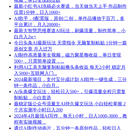
视频，单日变现四位数
最新小红书AI洗稿必火赛道，当天做当天上手 作品制作
仅需1分钟，日入1000+
AI歌手，0配置版，原创/二创，单作品播放千百万，多
平台累计，月入20000+
最新大智慧思维赛道AI玩法，刷爆流量，制作简单，小
白月入2w+
今日头条AI最新玩法 无需指令 无脑复制粘贴 1分钟一篇
原创文章 月入过万
AI制作高质量美女视频，磁力聚星撸收益，单日变现
500+，只需简单设置，...
利用AI工具无脑复制粘贴撸头条收益 每天2小时 稳定月
入5000+互联网入门...
2024最新项目，支付宝分成计划 AI软件一键生成，三分
钟一条作品，小白月...
Ai头条爆文玩法，轻松日入500+，引爆流量全程只需复
制粘贴，小白首选
最稳定版公众号流量主AI持久爆文玩法 小白轻松掌握 2
个月实测半小时日入200
2024年4月最强AI写作，每天1小时，日入1000-3000，教
程有实操视频，
通过AI制作动画片，五分钟一条原创作品，轻松日入