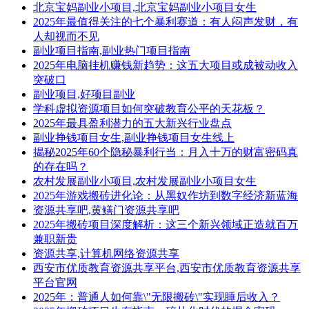
北京宝妈副业小项目,北京宝妈副业小项目女生
2025年最值得关注的七个暴利赛道：有人闷声发财，有
人却视而不见
副业项目指南,副业热门项目指南
2025年电脑挂机赚钱新趋势：这五大项目或成被动收入
突破口
副业项目,好项目副业
学科虚拟资源项目如何突破教育公平的天花板？
2025年最具盈利潜力的五大新兴行业盘点
副业挣钱项目女生,副业挣钱项目女生线上
揭秘2025年60个隐秘暴利行当：月入十万的财富密码真
的存在吗？
农村发展副业小项目,农村发展副业小项目女生
2025年游戏搬砖进化论：从黑奴作坊到数字经济新蓝海
资源共享吧,黄鳝门资源共享吧
2025年搬砖项目深度解析：这三个新兴领域正造就百万
兼职新贵
资源共享,计算机网络资源共享
西安市优质教育资源共享平台,西安市优质教育资源共享
平台官网
2025年：普通人如何靠\"无限搬砖\"实现睡后收入？