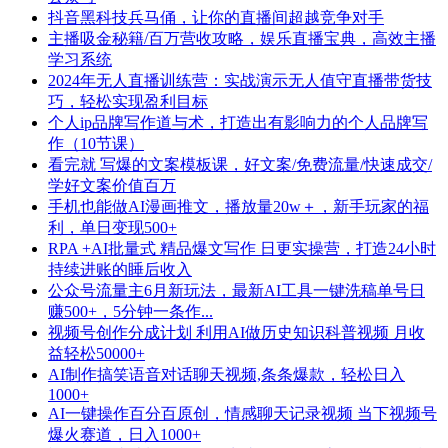
抖音黑科技兵马俑，让你的直播间超越竞争对手
主播吸金秘籍/百万营收攻略，娱乐直播宝典，高效主播
学习系统
2024年无人直播训练营：实战演示无人值守直播带货技
巧，轻松实现盈利目标
个人ip品牌写作道与术，打造出有影响力的个人品牌写
作（10节课）
看完就 写爆的文案模板课，好文案/免费流量/快速成交/
学好文案价值百万
手机也能做AI漫画推文，播放量20w＋，新手玩家的福
利，单日变现500+
RPA +AI批量式 精品爆文写作 日更实操营，打造24小时
持续进账的睡后收入
公众号流量主6月新玩法，最新AI工具一键洗稿单号日
赚500+，5分钟一条作...
视频号创作分成计划 利用AI做历史知识科普视频 月收
益轻松50000+
AI制作搞笑语音对话聊天视频,条条爆款，轻松日入
1000+
AI一键操作百分百原创，情感聊天记录视频 当下视频号
爆火赛道，日入1000+