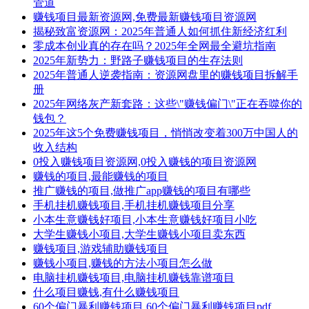
管道
赚钱项目最新资源网,免费最新赚钱项目资源网
揭秘致富资源网：2025年普通人如何抓住新经济红利
零成本创业真的存在吗？2025年全网最全避坑指南
2025年新势力：野路子赚钱项目的生存法则
2025年普通人逆袭指南：资源网盘里的赚钱项目拆解手
册
2025年网络灰产新套路：这些\"赚钱偏门\"正在吞噬你的
钱包？
2025年这5个免费赚钱项目，悄悄改变着300万中国人的
收入结构
0投入赚钱项目资源网,0投入赚钱的项目资源网
赚钱的项目,最能赚钱的项目
推广赚钱的项目,做推广app赚钱的项目有哪些
手机挂机赚钱项目,手机挂机赚钱项目分享
小本生意赚钱好项目,小本生意赚钱好项目小吃
大学生赚钱小项目,大学生赚钱小项目卖东西
赚钱项目,游戏辅助赚钱项目
赚钱小项目,赚钱的方法小项目怎么做
电脑挂机赚钱项目,电脑挂机赚钱靠谱项目
什么项目赚钱,有什么赚钱项目
60个偏门暴利赚钱项目,60个偏门暴利赚钱项目pdf