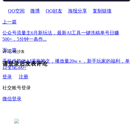
QQ空间
微博
QQ好友
海报分享
复制链接
上一篇
公众号流量主6月新玩法，最新AI工具一键洗稿单号日赚
500+，5分钟一条作...
下一篇
评论
抢沙发
手机也能做AI漫画推文，播放量20w＋，新手玩家的福利，单
请登录后发表评论
日变现500+
登录
注册
社交账号登录
微信登录