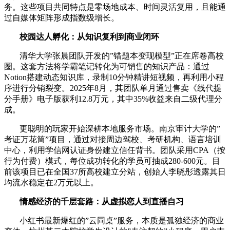
务。这些项目共同特点是零场地成本、时间灵活复用，且能通
过自媒体矩阵形成指数级增长。
校园达人孵化：从知识复利到商业闭环
清华大学张晨团队开发的”错题本变现模型”正在席卷高校
圈。这套方法将学霸笔记转化为可销售的知识产品：通过
Notion搭建动态知识库，录制10分钟精讲短视频，再利用小程
序进行分销裂变。2025年8月，其团队单月通过售卖《线代提
分手册》电子版获利12.8万元，其中35%收益来自二级代理分
成。
更聪明的玩家开始深耕本地服务市场。南京审计大学的”
考证万花筒”项目，通过对接周边驾校、考研机构、语言培训
中心，利用学信网认证身份建立信任背书。团队采用CPA（按
行为付费）模式，每位成功转化的学员可抽成280-600元。目
前该项目已在全国37所高校建立分站，创始人李晓彤透露其日
均流水稳定在2万元以上。
情感经济的千层套路：从虚拟恋人到直播自习
小红书最新爆红的”云同桌”服务，本质是孤独经济的商业