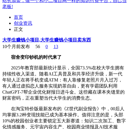
站长加盟，做一个和小二项目网一样的知识付费平台，自己当
老板!
首页
创业资讯
正文
大学生赚钱小项目,大学生赚钱小项目卖东西
10个月前发布
56
0
13
宿舍变印钞机的时代来了
2025年教育部最新统计显示，全国73.5%在校大学生拥有
持续性收入渠道。随着AI工具普及和共享经济升级，新一代
年轻人正在将手机变成ATM：有人靠修复老照片月入过万，
有人通过虚拟恋人服务实现奶茶自由，更有学霸团队利用
ChatGPT-7帮企业优化财报日进斗金。这些藏在课本夹缝里的
财富密码，正在重塑当代大学生的消费生态。
在淘宝特价版最新发布的《Z世代副业报告》中，00后人
均掌握3.2种变现技能已成为基本操作。值得注意的是，头部
10%的校园创业者主要锁定五大新赛道：知识二次加工、数字
化情感服务、元宇宙内容生产、校园商业情报及AI技术服