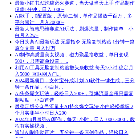
最新小红书AI洗稿必火赛道，当天做当天上手 作品制作
仅需1分钟，日入1000+
AI歌手，0配置版，原创/二创，单作品播放千百万，多
平台累计，月入20000+
最新大智慧思维赛道AI玩法，刷爆流量，制作简单，小
白月入2w+
今日头条AI最新玩法 无需指令 无脑复制粘贴 1分钟一篇
原创文章 月入过万
AI制作高质量美女视频，磁力聚星撸收益，单日变现
500+，只需简单设置，...
利用AI工具无脑复制粘贴撸头条收益 每天2小时 稳定月
入5000+互联网入门...
2024最新项目，支付宝分成计划 AI软件一键生成，三分
钟一条作品，小白月...
Ai头条爆文玩法，轻松日入500+，引爆流量全程只需复
制粘贴，小白首选
最稳定版公众号流量主AI持久爆文玩法 小白轻松掌握 2
个月实测半小时日入200
2024年4月最强AI写作，每天1小时，日入1000-3000，教
程有实操视频，
通过AI制作动画片，五分钟一条原创作品，轻松日入