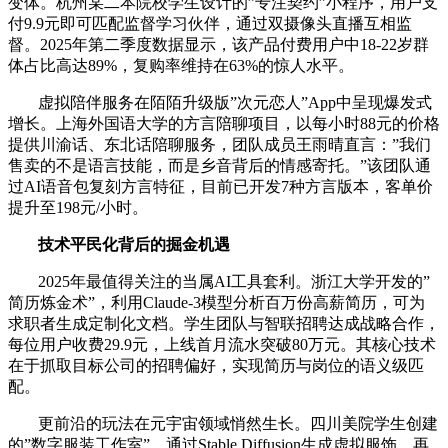
变体。杭州某二本院校学生设计的”专注契约”小程序，用户支
付9.9元即可匹配监督学习伙伴，通过双摄像头直播互相监
督。2025年第二季度数据显示，该产品付费用户中18-22岁群
体占比高达89%，复购率维持在63%的惊人水平。
虚拟陪伴服务在陌陌升级版”次元恋人”App中呈现爆发式
增长。上海外国语大学的方言陪聊项目，以每小时88元的价格
提供川渝话、东北话陪聊服务，团队成员王雨晴直言：”我们
售卖的不是语言技能，而是乡音背后的情感寄托。”该团队通
过AI语音包复刻方言特征，目前已开发7种方言版本，客单价
提升至198元/小时。
技术平民化背后的掘金机遇
2025年最值得关注的当属AI工具套利。浙江大学开发的”
简历炼金术”，利用Claude-3模型分析百万份高薪简历，可为
求职者生成定制化文档。学生团队与智联招聘达成战略合作，
每位用户收费29.9元，上线首月流水突破80万元。其核心技术
在于抓取目标公司的招聘偏好，实现简历与岗位的语义级匹
配。
更前沿的玩法在元宇宙领域悄然生长。四川美院学生创建
的”数字服装工作室”，通过Stable Diffusion生成虚拟服饰，再