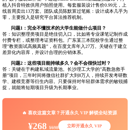
植入抖音特效供用户拍照使用。每套服装设计售价0.99元，上
线首周卖出13万套。团队成员陈默算过笔账：设计成本几乎为
零，主要投入是研究平台算法推荐机制。
问题1：完全不懂技术的大学生能做什么项目？
答：知识整理类项目是绝佳切入口，比如将专业课笔记制作成
付费专栏，或整理考证资料包。广东某三本院校学生通过整
理”教资面试高频真题”，在百度文库年入27万。关键在于建立
差异化内容库，并设计合理的分销体系。
问题2：这些项目能持续多久？会不会很快过时？
答：关键在于构建私域流量池。长沙理工大学的”高数急救手
册”项目，三年时间将微信社群扩大到8万人，持续开发考研数
学、建模竞赛等衍生内容。只要保持对年轻群体需求的敏锐捕
捉，就能将短期项目升级为长期事业。
🔥 喜欢这篇文章？开通永久 VIP 解锁全站资源
¥268
立即开通永久 VIP
¥698