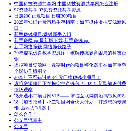
中国科技资源共享网,中国科技资源共享网怎么注册
97资源共享,97免费资源共享资源
日赚200 正规项目,日赚300项目
2025年知识付费市场生存指南：如何抓住虚拟资源新风
口？
新手赚钱项目,赚钱新手入门
新手赚网app最新版下载,新手赚钱app
新手网络挣钱,网络挣钱路子
2025虚拟仿真教学资源库：破解传统教育困局的科技密
钥
虚拟项目资源网：数字时代的项目孵化器正在如何重塑
全球协作版图？
2025年不可错过的8个零门槛赚钱小项目！
虚拟资源项目正在掏空中产钱包？2025年新型知识付费
市场观察
🚀开通小二项目网VIP —— 掌握互联网前沿搞钱风向标
🚀【加盟招募】小二项目网合伙人计划：打造您的专属
“睡后收入”机器！
怎么合作？
公众号流量主
公众号