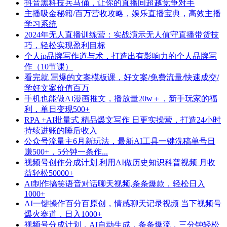
抖音黑科技兵马俑，让你的直播间超越竞争对手
主播吸金秘籍/百万营收攻略，娱乐直播宝典，高效主播
学习系统
2024年无人直播训练营：实战演示无人值守直播带货技
巧，轻松实现盈利目标
个人ip品牌写作道与术，打造出有影响力的个人品牌写
作（10节课）
看完就 写爆的文案模板课，好文案/免费流量/快速成交/
学好文案价值百万
手机也能做AI漫画推文，播放量20w＋，新手玩家的福
利，单日变现500+
RPA +AI批量式 精品爆文写作 日更实操营，打造24小时
持续进账的睡后收入
公众号流量主6月新玩法，最新AI工具一键洗稿单号日
赚500+，5分钟一条作...
视频号创作分成计划 利用AI做历史知识科普视频 月收
益轻松50000+
AI制作搞笑语音对话聊天视频,条条爆款，轻松日入
1000+
AI一键操作百分百原创，情感聊天记录视频 当下视频号
爆火赛道，日入1000+
视频号分成计划，AI自动生成，条条爆流，三分钟轻松