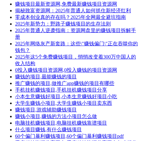
赚钱项目最新资源网,免费最新赚钱项目资源网
揭秘致富资源网：2025年普通人如何抓住新经济红利
零成本创业真的存在吗？2025年全网最全避坑指南
2025年新势力：野路子赚钱项目的生存法则
2025年普通人逆袭指南：资源网盘里的赚钱项目拆解手
册
2025年网络灰产新套路：这些\"赚钱偏门\"正在吞噬你的
钱包？
2025年这5个免费赚钱项目，悄悄改变着300万中国人的
收入结构
0投入赚钱项目资源网,0投入赚钱的项目资源网
赚钱的项目,最能赚钱的项目
推广赚钱的项目,做推广app赚钱的项目有哪些
手机挂机赚钱项目,手机挂机赚钱项目分享
小本生意赚钱好项目,小本生意赚钱好项目小吃
大学生赚钱小项目,大学生赚钱小项目卖东西
赚钱项目,游戏辅助赚钱项目
赚钱小项目,赚钱的方法小项目怎么做
电脑挂机赚钱项目,电脑挂机赚钱靠谱项目
什么项目赚钱,有什么赚钱项目
60个偏门暴利赚钱项目,60个偏门暴利赚钱项目pdf