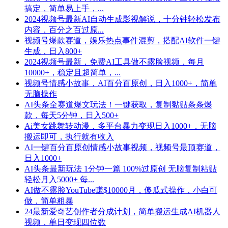
搞定，简单易上手，...
2024视频号最新AI自动生成影视解说，十分钟轻松发布
内容，百分之百过原...
视频号爆款赛道，娱乐热点事件混剪，搭配AI软件一键
生成，日入800+
2024视频号最新，免费AI工具做不露脸视频，每月
10000+，稳定且超简单，...
视频号情感小故事，AI百分百原创，日入1000+，简单
无脑操作
AI头条全赛道爆文玩法！一键获取，复制黏贴条条爆
款，每天5分钟，日入500+
Ai美女跳舞转动漫，多平台暴力变现日入1000+，无脑
搬运即可，执行就有收入
AI一键百分百原创情感小故事视频，视频号最顶赛道，
日入1000+
AI头条最新玩法 1分钟一篇 100%过原创 无脑复制粘贴
轻松月入5000+ 每...
AI做不露脸YouTube赚$10000月，傻瓜式操作，小白可
做，简单粗暴
24最新爱奇艺创作者分成计划，简单搬运生成AI机器人
视频，单日变现四位数