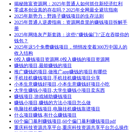
揭秘致富资源网：2025年普通人如何抓住新经济红利
零成本创业真的存在吗？2025年全网最全避坑指南
2025年新势力：野路子赚钱项目的生存法则
2025年普通人逆袭指南：资源网盘里的赚钱项目拆解手
册
2025年网络灰产新套路：这些\"赚钱偏门\"正在吞噬你的
钱包？
2025年这5个免费赚钱项目，悄悄改变着300万中国人的
收入结构
0投入赚钱项目资源网,0投入赚钱的项目资源网
赚钱的项目,最能赚钱的项目
推广赚钱的项目,做推广app赚钱的项目有哪些
手机挂机赚钱项目,手机挂机赚钱项目分享
小本生意赚钱好项目,小本生意赚钱好项目小吃
大学生赚钱小项目,大学生赚钱小项目卖东西
赚钱项目,游戏辅助赚钱项目
赚钱小项目,赚钱的方法小项目怎么做
电脑挂机赚钱项目,电脑挂机赚钱靠谱项目
什么项目赚钱,有什么赚钱项目
60个偏门暴利赚钱项目,60个偏门暴利赚钱项目pdf
重庆科技资源共享平台,重庆科技资源共享平台怎么操作