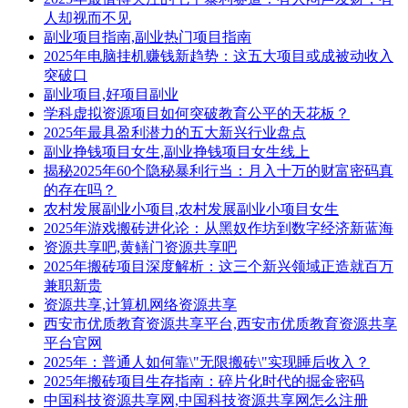
人却视而不见
副业项目指南,副业热门项目指南
2025年电脑挂机赚钱新趋势：这五大项目或成被动收入
突破口
副业项目,好项目副业
学科虚拟资源项目如何突破教育公平的天花板？
2025年最具盈利潜力的五大新兴行业盘点
副业挣钱项目女生,副业挣钱项目女生线上
揭秘2025年60个隐秘暴利行当：月入十万的财富密码真
的存在吗？
农村发展副业小项目,农村发展副业小项目女生
2025年游戏搬砖进化论：从黑奴作坊到数字经济新蓝海
资源共享吧,黄鳝门资源共享吧
2025年搬砖项目深度解析：这三个新兴领域正造就百万
兼职新贵
资源共享,计算机网络资源共享
西安市优质教育资源共享平台,西安市优质教育资源共享
平台官网
2025年：普通人如何靠\"无限搬砖\"实现睡后收入？
2025年搬砖项目生存指南：碎片化时代的掘金密码
中国科技资源共享网,中国科技资源共享网怎么注册