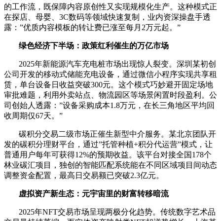
的工作流，既保障内容原创性又实现规模化生产。这种模式正
在探店、母婴、3C数码等领域快速复制，业内资深操盘手透
露：”优质内容模板的转让费已涨至每月2万元起。”
绿色经济下半场：政策红利催生的万亿市场
2025年新能源汽车充电桩市场出现惊人裂变。深圳某初创
公司开发的移动式储能充电设备，通过微信小程序实现共享租
赁，单台设备日收益突破300元。这个模式巧妙避开固定场地
审批难题，利用外卖站点、物流园区等场景闲置时段盈利。公
司创始人透露：”设备采购成本1.8万元，在长三角地区平均回
收周期仅67天。”
碳积分交易二级市场正催生新型中介服务。某北京团队开
发的碳积分理财平台，通过”托管种植+积分代运营”模式，让
普通用户每年可获得12%的预期收益。该平台对接全国178个
林业碳汇项目，独创的智能匹配系统能在不同区域项目间动态
调整资金配置，最高日交易额已突破2.3亿元。
虚拟资产新生态：元宇宙里的财富转移暗流
2025年NFT交易市场呈现两极分化趋势。传统数字艺术品