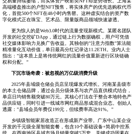
交易量持续萎缩，而实体资产映射类NFT却逆势增长。上海某
高端楼盘推出的户型NFT预售，将实体房产的优先选购权代币
化，首批500个NFT在48小时内售罄。这种虚实结合的资产数
字化模式正在珠宝、艺术品、限量版商品领域快速渗透。
更为惊人的是Web3.0时代的流量变现新模式。某匿名团队
开发的社交挖矿DApp，通过链上行为数据确权，用户可凭借
社交媒体影响力兑换广告收益。其独创的”注意力指数”算法能
精准量化互动价值，单日最高分红记录达11.2ETH。业内人士
指出：”这本质上是将传统网红的流量价值重新进行区块链确
权和分配。”
下沉市场奇袭：被忽视的万亿级消费升级
2025年县域级仓储会员店呈现爆发式增长。河南某县级市
的本土仓储品牌，通过会员分级体系与农产品直供模式结合，
单店日均销售额突破80万元。其核心打法在于整合本地特色产
品供应链，同时引进一线城市网红商品形成混合业态。创始人
透露：”县域会员年费仅199元，但续费率高达91%。”
乡镇级智能家居改造正在形成新产业带。广东中山某企业
开发的千元级全屋智能套餐，包含10个基础设备+简易中控系
统，在西南地区县域市场月销量突破5万套。关键成功因素在