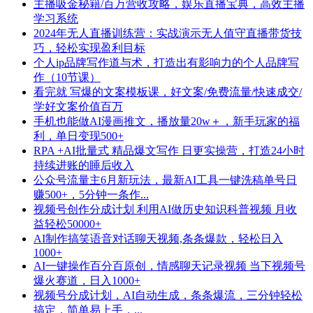
主播吸金秘籍/百万营收攻略，娱乐直播宝典，高效主播
学习系统
2024年无人直播训练营：实战演示无人值守直播带货技
巧，轻松实现盈利目标
个人ip品牌写作道与术，打造出有影响力的个人品牌写
作（10节课）
看完就 写爆的文案模板课，好文案/免费流量/快速成交/
学好文案价值百万
手机也能做AI漫画推文，播放量20w＋，新手玩家的福
利，单日变现500+
RPA +AI批量式 精品爆文写作 日更实操营，打造24小时
持续进账的睡后收入
公众号流量主6月新玩法，最新AI工具一键洗稿单号日
赚500+，5分钟一条作...
视频号创作分成计划 利用AI做历史知识科普视频 月收
益轻松50000+
AI制作搞笑语音对话聊天视频,条条爆款，轻松日入
1000+
AI一键操作百分百原创，情感聊天记录视频 当下视频号
爆火赛道，日入1000+
视频号分成计划，AI自动生成，条条爆流，三分钟轻松
搞定，简单易上手，...