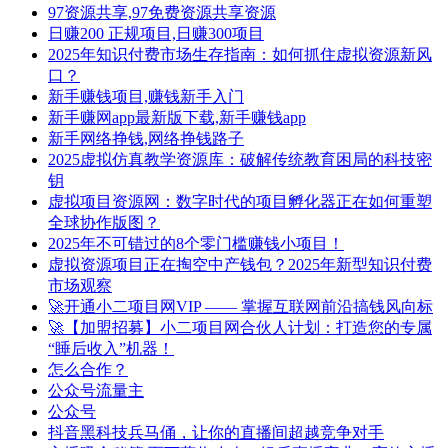
97资源共享,97免费资源共享资源
日赚200 正规项目,日赚300项目
2025年知识付费市场生存指南：如何抓住虚拟资源新风
口？
新手赚钱项目,赚钱新手入门
新手赚网app最新版下载,新手赚钱app
新手网络挣钱,网络挣钱路子
2025虚拟仿真教学资源库：破解传统教育困局的科技密
钥
虚拟项目资源网：数字时代的项目孵化器正在如何重塑
全球协作版图？
2025年不可错过的8个零门槛赚钱小项目！
虚拟资源项目正在掏空中产钱包？2025年新型知识付费
市场观察
🚀开通小二项目网VIP —— 掌握互联网前沿搞钱风向标
🚀【加盟招募】小二项目网合伙人计划：打造您的专属
“睡后收入”机器！
怎么合作？
公众号流量主
公众号
抖音黑科技兵马俑，让你的直播间超越竞争对手