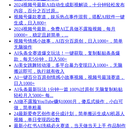
2024视频号最新AI自动生成影视解说，十分钟轻松发布
内容，百分之百过原...
视频号爆款赛道，娱乐热点事件混剪，搭配AI软件一键
生成，日入800+
2024视频号最新，免费AI工具做不露脸视频，每月
10000+，稳定且超简单，...
视频号情感小故事，AI百分百原创，日入1000+，简单
无脑操作
AI头条全赛道爆文玩法！一键获取，复制黏贴条条爆
款，每天5分钟，日入500+
Ai美女跳舞转动漫，多平台暴力变现日入1000+，无脑
搬运即可，执行就有收入
AI一键百分百原创情感小故事视频，视频号最顶赛道，
日入1000+
AI头条最新玩法 1分钟一篇 100%过原创 无脑复制粘贴
轻松月入5000+ 每...
AI做不露脸YouTube赚$10000月，傻瓜式操作，小白可
做，简单粗暴
24最新爱奇艺创作者分成计划，简单搬运生成AI机器人
视频，单日变现四位数
最新小红书AI洗稿必火赛道，当天做当天上手 作品制作