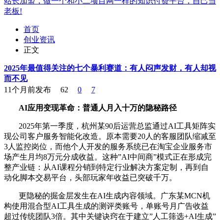
站长加盟，做一个和小二项目网一样的知识付费平台，自己当
老板!
首页
创业资讯
正文
2025年最值得关注的七个暴利赛道：有人闷声发财，有人却视
而不见
11个月前发布
62
0
7
AI应用变现革命：普通人月入十万的隐秘路径
2025年第一季度，杭州某90后运营总监通过AI工具矩阵实
现公司客户服务智能化改造。原本需要20人的客服团队缩减至
3人监控岗位，而他个人开发的服务系统已在淘宝企业服务市
场产生月均8万元分成收益。这种”AI中间商”模式正在形成完
整产业链：从AI课程分销到特定行业解决方案定制，再到自
动化脚本交易平台，头部玩家年收益已突破千万。
更隐秘的掘金层发生在AI生成内容领域。广东某MCN机
构使用混合型AI工具生成的测评类账号，单账号月广告收益
超过传统团队3倍。其中关键诀窍在于建立”人工筛选+AI生成”