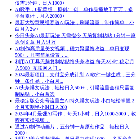
仅需1分钟，日入1000+
AI歌手，0配置版，原创/二创，单作品播放千百万，多
平台累计，月入20000+
最新大智慧思维赛道AI玩法，刷爆流量，制作简单，小
白月入2w+
今日头条AI最新玩法 无需指令 无脑复制粘贴 1分钟一篇
原创文章 月入过万
AI制作高质量美女视频，磁力聚星撸收益，单日变现
500+，只需简单设置，...
利用AI工具无脑复制粘贴撸头条收益 每天2小时 稳定月
入5000+互联网入门...
2024最新项目，支付宝分成计划 AI软件一键生成，三分
钟一条作品，小白月...
Ai头条爆文玩法，轻松日入500+，引爆流量全程只需复
制粘贴，小白首选
最稳定版公众号流量主AI持久爆文玩法 小白轻松掌握 2
个月实测半小时日入200
2024年4月最强AI写作，每天1小时，日入1000-3000，教
程有实操视频，
通过AI制作动画片，五分钟一条原创作品，轻松日入
2000+
利用AI美女视频掘金，单日暴力变现1000+，多平台高