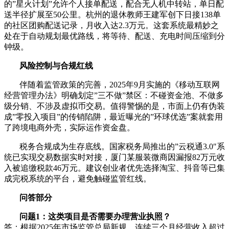
的”星火计划”允许个人接单配送，配合无人机中转站，单日配
送半径扩展至50公里。杭州的退休教师王建军创下日接138单
的社区团购配送记录，月收入达2.3万元。这套系统最精妙之
处在于自动规划最优路线，将等待、配送、充电时间压缩到分
钟级。
风险控制与合规红线
伴随着监管政策的完善，2025年9月实施的《移动互联网
经营管理办法》明确划定”三不做”禁区：不碰资金池、不做多
级分销、不涉及虚拟币交易。值得警惕的是，市面上仍有伪装
成”零投入项目”的传销陷阱，最近曝光的”环球优选”案就套用
了跨境电商外壳，实际运作资金盘。
税务合规成为生存底线。国家税务局推出的”云税通3.0″系
统已实现交易数据实时对接，厦门某服装微商因漏报82万元收
入被追缴税款46万元。建议创业者优先选择淘宝、抖音等已集
成完税系统的平台，避免触碰监管红线。
问答部分
问题1：这类项目是否需要办理营业执照？
答：根据2025年市场监管总局新规，连续三个月经营收入超过