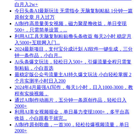
白月入2w+
今日头条AI最新玩法 无需指令 无脑复制粘贴 1分钟一篇
原创文章 月入过万
AI制作高质量美女视频，磁力聚星撸收益，单日变现
500+，只需简单设置，...
利用AI工具无脑复制粘贴撸头条收益 每天2小时 稳定月
入5000+互联网入门...
2024最新项目，支付宝分成计划 AI软件一键生成，三分
钟一条作品，小白月...
Ai头条爆文玩法，轻松日入500+，引爆流量全程只需复
制粘贴，小白首选
最稳定版公众号流量主AI持久爆文玩法 小白轻松掌握 2
个月实测半小时日入200
2024年4月最强AI写作，每天1小时，日入1000-3000，教
程有实操视频，
通过AI制作动画片，五分钟一条原创作品，轻松日入
2000+
利用AI美女视频掘金，单日暴力变现1000+，多平台高
收益，小白跟着干就完...
AI制作原创歌曲，一首300，轻松拉爆视频流量，单日
2000+