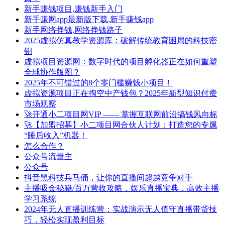
新手赚钱项目,赚钱新手入门
新手赚网app最新版下载,新手赚钱app
新手网络挣钱,网络挣钱路子
2025虚拟仿真教学资源库：破解传统教育困局的科技密
钥
虚拟项目资源网：数字时代的项目孵化器正在如何重塑
全球协作版图？
2025年不可错过的8个零门槛赚钱小项目！
虚拟资源项目正在掏空中产钱包？2025年新型知识付费
市场观察
🚀开通小二项目网VIP —— 掌握互联网前沿搞钱风向标
🚀【加盟招募】小二项目网合伙人计划：打造您的专属
“睡后收入”机器！
怎么合作？
公众号流量主
公众号
抖音黑科技兵马俑，让你的直播间超越竞争对手
主播吸金秘籍/百万营收攻略，娱乐直播宝典，高效主播
学习系统
2024年无人直播训练营：实战演示无人值守直播带货技
巧，轻松实现盈利目标