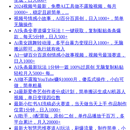
生成，日入800+
2024视频号最新，免费AI工具做不露脸视频，每月
10000+，稳定且超简单，...
视频号情感小故事，AI百分百原创，日入1000+，简单
无脑操作
AI头条全赛道爆文玩法！一键获取，复制黏贴条条爆
款，每天5分钟，日入500+
Ai美女跳舞转动漫，多平台暴力变现日入1000+，无脑
搬运即可，执行就有收入
AI一键百分百原创情感小故事视频，视频号最顶赛道，
日入1000+
AI头条最新玩法 1分钟一篇 100%过原创 无脑复制粘贴
轻松月入5000+ 每...
AI做不露脸YouTube赚$10000月，傻瓜式操作，小白可
做，简单粗暴
24最新爱奇艺创作者分成计划，简单搬运生成AI机器人
视频，单日变现四位数
最新小红书AI洗稿必火赛道，当天做当天上手 作品制作
仅需1分钟，日入1000+
AI歌手，0配置版，原创/二创，单作品播放千百万，多
平台累计，月入20000+
最新大智慧思维赛道AI玩法，刷爆流量，制作简单，小