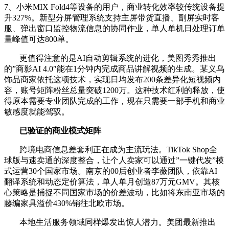
7、小米MIX Fold4等设备的用户，商业转化效率较传统设备提
升327%。新型分屏管理系统支持主屏带货直播、副屏实时客
服、弹出窗口监控物流信息的协同作业，单人单机日处理订单
量峰值可达800单。
更值得注意的是AI自动剪辑系统的进化，美图秀秀推出
的”商影AI 4.0″能在1分钟内完成商品讲解视频的生成。某义乌
饰品商家依托这项技术，实现日均发布200条差异化短视频内
容，账号矩阵粉丝总量突破1200万。这种技术红利的释放，使
得原本需要专业团队完成的工作，现在只需要一部手机和商业
敏感度就能驾驭。
已验证的商业模式矩阵
跨境电商信息差套利正在成为主流玩法。TikTok Shop全
球版与速卖通的深度整合，让个人卖家可以通过”一键代发”模
式运营30个国家市场。南京的00后创业者李薇团队，依靠AI
翻译系统和动态定价算法，单人单月创造87万元GMV。其核
心策略是捕捉不同国家市场的价差波动，比如将东南亚市场的
藤编家具溢价430%销往北欧市场。
本地生活服务领域同样爆发出惊人潜力。美团最新推出