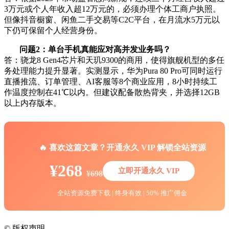
3万元或个人年收入超12万元的，必须办理个体工商户执照。
但像抖音橱窗、闲鱼二手交易等C2C平台，在月流水5万元以
下仍可保留个人经营身份。
问题2：单台手机真能应对高并发业务吗？
答：骁龙8 Gen4芯片和天玑9300的商用，使得旗舰机型的多任
务处理能力提升显著。实测显示，华为Pura 80 Pro可同时运行
直播推流、订单管理、AI客服等8个商业应用，8小时持续工
作温度控制在41℃以内。但建议配备散热背夹，并选择12GB
以上内存版本。
🔥 喜欢这篇文章？开通永久 VIP 解锁全站资源
¥268
立即开通永久 VIP
¥698
全站资源免费下载 | 终身有效 | 50% 推广佣金
©
版权声明