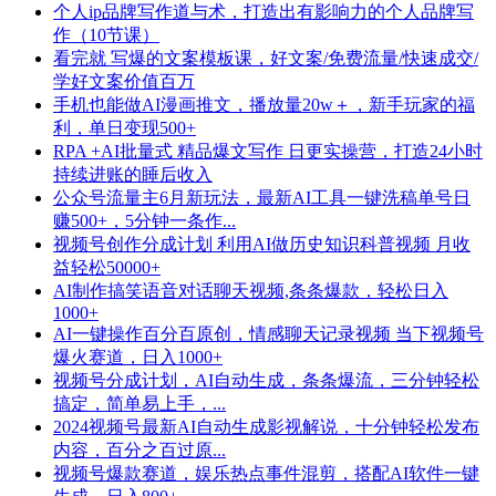
个人ip品牌写作道与术，打造出有影响力的个人品牌写
作（10节课）
看完就 写爆的文案模板课，好文案/免费流量/快速成交/
学好文案价值百万
手机也能做AI漫画推文，播放量20w＋，新手玩家的福
利，单日变现500+
RPA +AI批量式 精品爆文写作 日更实操营，打造24小时
持续进账的睡后收入
公众号流量主6月新玩法，最新AI工具一键洗稿单号日
赚500+，5分钟一条作...
视频号创作分成计划 利用AI做历史知识科普视频 月收
益轻松50000+
AI制作搞笑语音对话聊天视频,条条爆款，轻松日入
1000+
AI一键操作百分百原创，情感聊天记录视频 当下视频号
爆火赛道，日入1000+
视频号分成计划，AI自动生成，条条爆流，三分钟轻松
搞定，简单易上手，...
2024视频号最新AI自动生成影视解说，十分钟轻松发布
内容，百分之百过原...
视频号爆款赛道，娱乐热点事件混剪，搭配AI软件一键