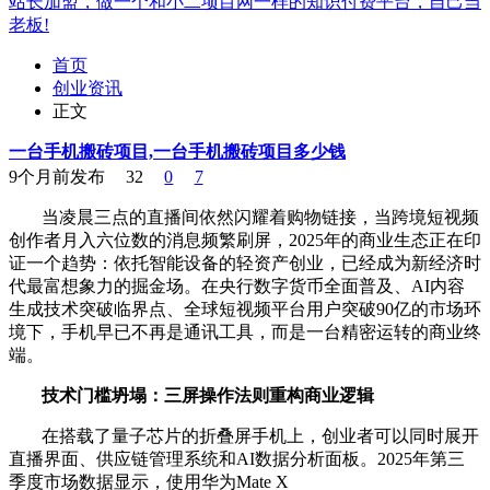
站长加盟，做一个和小二项目网一样的知识付费平台，自己当
老板!
首页
创业资讯
正文
一台手机搬砖项目,一台手机搬砖项目多少钱
9个月前发布
32
0
7
当凌晨三点的直播间依然闪耀着购物链接，当跨境短视频
创作者月入六位数的消息频繁刷屏，2025年的商业生态正在印
证一个趋势：依托智能设备的轻资产创业，已经成为新经济时
代最富想象力的掘金场。在央行数字货币全面普及、AI内容
生成技术突破临界点、全球短视频平台用户突破90亿的市场环
境下，手机早已不再是通讯工具，而是一台精密运转的商业终
端。
技术门槛坍塌：三屏操作法则重构商业逻辑
在搭载了量子芯片的折叠屏手机上，创业者可以同时展开
直播界面、供应链管理系统和AI数据分析面板。2025年第三
季度市场数据显示，使用华为Mate X