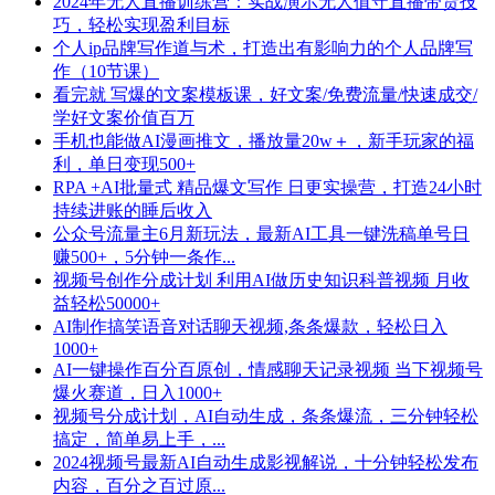
2024年无人直播训练营：实战演示无人值守直播带货技
巧，轻松实现盈利目标
个人ip品牌写作道与术，打造出有影响力的个人品牌写
作（10节课）
看完就 写爆的文案模板课，好文案/免费流量/快速成交/
学好文案价值百万
手机也能做AI漫画推文，播放量20w＋，新手玩家的福
利，单日变现500+
RPA +AI批量式 精品爆文写作 日更实操营，打造24小时
持续进账的睡后收入
公众号流量主6月新玩法，最新AI工具一键洗稿单号日
赚500+，5分钟一条作...
视频号创作分成计划 利用AI做历史知识科普视频 月收
益轻松50000+
AI制作搞笑语音对话聊天视频,条条爆款，轻松日入
1000+
AI一键操作百分百原创，情感聊天记录视频 当下视频号
爆火赛道，日入1000+
视频号分成计划，AI自动生成，条条爆流，三分钟轻松
搞定，简单易上手，...
2024视频号最新AI自动生成影视解说，十分钟轻松发布
内容，百分之百过原...