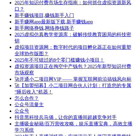
2025年知识付费市场生存指南：如何抓住虚拟资源新风
口？
新手赚钱项目,赚钱新手入门
新手赚网app最新版下载,新手赚钱app
新手网络挣钱,网络挣钱路子
2025虚拟仿真教学资源库：破解传统教育困局的科技密
钥
虚拟项目资源网：数字时代的项目孵化器正在如何重塑
全球协作版图？
2025年不可错过的8个零门槛赚钱小项目！
虚拟资源项目正在掏空中产钱包？2025年新型知识付费
市场观察
🚀开通小二项目网VIP —— 掌握互联网前沿搞钱风向标
🚀【加盟招募】小二项目网合伙人计划：打造您的专属
“睡后收入”机器！
怎么合作？
公众号流量主
公众号
抖音黑科技兵马俑，让你的直播间超越竞争对手
主播吸金秘籍/百万营收攻略，娱乐直播宝典，高效主播
学习系统