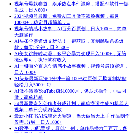
视频号爆款赛道，娱乐热点事件混剪，搭配AI软件一键
生成，日入800+
2024视频号最新，免费AI工具做不露脸视频，每月
10000+，稳定且超简单，...
视频号情感小故事，AI百分百原创，日入1000+，简单
无脑操作
AI头条全赛道爆文玩法！一键获取，复制黏贴条条爆
款，每天5分钟，日入500+
Ai美女跳舞转动漫，多平台暴力变现日入1000+，无脑
搬运即可，执行就有收入
AI一键百分百原创情感小故事视频，视频号最顶赛道，
日入1000+
AI头条最新玩法 1分钟一篇 100%过原创 无脑复制粘贴
轻松月入5000+ 每...
AI做不露脸YouTube赚$10000月，傻瓜式操作，小白可
做，简单粗暴
24最新爱奇艺创作者分成计划，简单搬运生成AI机器人
视频，单日变现四位数
最新小红书AI洗稿必火赛道，当天做当天上手 作品制作
仅需1分钟，日入1000+
AI歌手，0配置版，原创/二创，单作品播放千百万，多