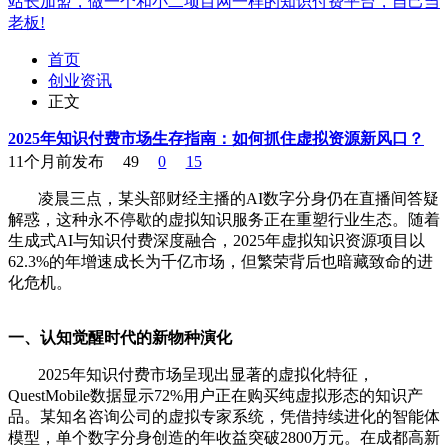
站长加盟，做一个和小二项目网一样的知识付费平台，自己当
老板!
首页
创业资讯
正文
2025年知识付费市场生存指南：如何抓住虚拟资源新风口？
11个月前发布
49
0
15
凌晨三点，某头部财经主播的AI数字分身仍在直播间答疑
解惑，这种永不停歇的虚拟知识服务正在重塑行业生态。随着
生成式AI与知识付费深度融合，2025年虚拟知识资源项目以
62.3%的年增速成长为千亿市场，但繁荣背后也暗藏致命的进
化危机。
一、认知觉醒时代的新物种演化
2025年知识付费市场呈现出显著的虚拟化特征，
QuestMobile数据显示72%用户正在购买纯虚拟形态的知识产
品。某知名咨询公司的虚拟专家系统，凭借持续进化的智能体
模型，单个数字分身创造的年收益突破2800万元。在成都高新