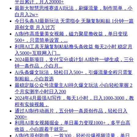
平台累计，月入20000+
最新大智慧思维赛道AI玩法，刷爆流量，制作简单，小
白月入2w+
今日头条AI最新玩法 无需指令 无脑复制粘贴 1分钟一篇
原创文章 月入过万
AI制作高质量美女视频，磁力聚星撸收益，单日变现
500+，只需简单设置，...
利用AI工具无脑复制粘贴撸头条收益 每天2小时 稳定月
入5000+互联网入门...
2024最新项目，支付宝分成计划 AI软件一键生成，三分
钟一条作品，小白月...
Ai头条爆文玩法，轻松日入500+，引爆流量全程只需复
制粘贴，小白首选
最稳定版公众号流量主AI持久爆文玩法 小白轻松掌握 2
个月实测半小时日入200
2024年4月最强AI写作，每天1小时，日入1000-3000，教
程有实操视频，
通过AI制作动画片，五分钟一条原创作品，轻松日入
2000+
利用AI美女视频掘金，单日暴力变现1000+，多平台高
收益，小白跟着干就完...
AI制作原创歌曲，一首300，轻松拉爆视频流量，单日