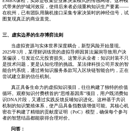
EMBA课程，实际是收集企业家决策模式的传感网络。这种模
式带来的护城河效应，使得后来者必须重构知识生产要素——
在杭州，已有团队用脑机接口采集专家决策时的神经信号，试
图复现真正的商业直觉。
三、虚实边界的生存博弈法则
当虚拟资源与实体世界深度耦合，新型风险开始显现。
2025年3月，某理财训练营的虚拟导师因算法漏洞导致用户决
策偏误，引发近亿元投资损失。这警示从业者：知识封装不只
是技术问题，更是认知伦理的挑战。某法律科技公司开发的智
能合约系统，通过将知识服务条款写入区块链智能合约，正在
尝试建立新的信任机制。
真正具备生命力的虚拟知识项目，往往构建了独特的价值
循环。观察知识付费榜首的”思维基因库”项目，用户既消费知
识DNA片段，又通过实践反馈反哺知识进化。这种基于共识
机制的知识繁殖体系，使产品具备指数级增值可能。其核心机
密在于构建了精细的贡献度证明（PoC）模型，确保每个参与
者的智慧结晶都能获得合理对价。
问答：