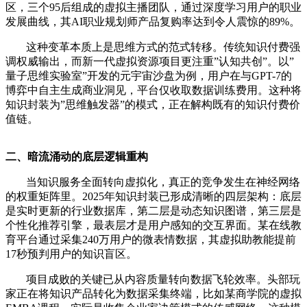
区，三个95后组成的虚拟主播团队，通过深度学习用户的职业
发展曲线，其AI职业规划师产品复购率达到令人震惊的89%。
这种变革本质上是思维方式的范式转移。传统知识付费强
调权威输出，而新一代虚拟资源项目更注重”认知共创”。以”
量子思维实验室”开发的元宇宙沙盘为例，用户在与GPT-7的
博弈中自主生成商业洞见，平台仅收取数据训练费用。这种将
知识封装为”思维触发器”的模式，正在解构既有的知识付费价
值链。
二、暗流涌动的底层逻辑重构
当知识服务全面转向虚拟化，真正的竞争发生在神经网络
的权重矩阵里。2025年知识封装已形成清晰的四层架构：底层
是实时更新的行业数据库，第二层是动态知识图谱，第三层是
个性化推荐引擎，最表层才是用户感知的交互界面。某在线教
育平台通过采集240万用户的微表情数据，其虚拟助教能提前
17秒预判用户的知识盲区。
项目成败的关键已从内容质量转向数据飞轮效率。头部玩
家正在将知识产品转化为数据采集终端，比如某商学院的虚拟