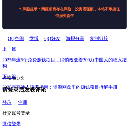
⚠️ 风险提示：网赚项目存在风险，投资需谨慎，本站不承担任
何损失责任
QQ空间
微博
QQ好友
海报分享
复制链接
上一篇
2025年这5个免费赚钱项目，悄悄改变着300万中国人的收入结
构
下一篇
评论
抢沙发
2025年普通人逆袭指南：资源网盘里的赚钱项目拆解手册
请登录后发表评论
登录
注册
社交账号登录
微信登录