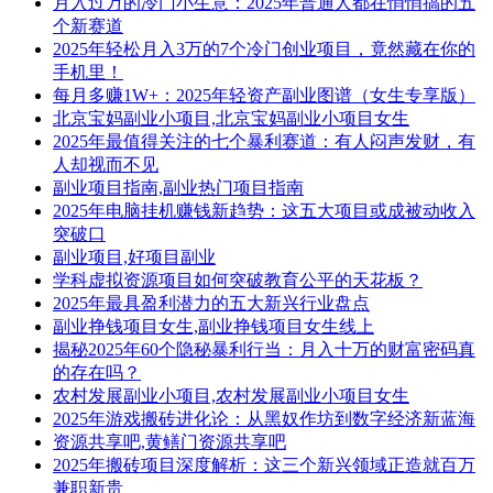
月入过万的冷门小生意：2025年普通人都在悄悄搞的五
个新赛道
2025年轻松月入3万的7个冷门创业项目，竟然藏在你的
手机里！
每月多赚1W+：2025年轻资产副业图谱（女生专享版）
北京宝妈副业小项目,北京宝妈副业小项目女生
2025年最值得关注的七个暴利赛道：有人闷声发财，有
人却视而不见
副业项目指南,副业热门项目指南
2025年电脑挂机赚钱新趋势：这五大项目或成被动收入
突破口
副业项目,好项目副业
学科虚拟资源项目如何突破教育公平的天花板？
2025年最具盈利潜力的五大新兴行业盘点
副业挣钱项目女生,副业挣钱项目女生线上
揭秘2025年60个隐秘暴利行当：月入十万的财富密码真
的存在吗？
农村发展副业小项目,农村发展副业小项目女生
2025年游戏搬砖进化论：从黑奴作坊到数字经济新蓝海
资源共享吧,黄鳝门资源共享吧
2025年搬砖项目深度解析：这三个新兴领域正造就百万
兼职新贵