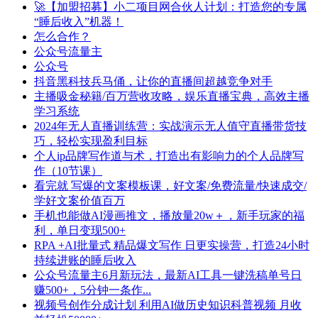
🚀【加盟招募】小二项目网合伙人计划：打造您的专属
“睡后收入”机器！
怎么合作？
公众号流量主
公众号
抖音黑科技兵马俑，让你的直播间超越竞争对手
主播吸金秘籍/百万营收攻略，娱乐直播宝典，高效主播
学习系统
2024年无人直播训练营：实战演示无人值守直播带货技
巧，轻松实现盈利目标
个人ip品牌写作道与术，打造出有影响力的个人品牌写
作（10节课）
看完就 写爆的文案模板课，好文案/免费流量/快速成交/
学好文案价值百万
手机也能做AI漫画推文，播放量20w＋，新手玩家的福
利，单日变现500+
RPA +AI批量式 精品爆文写作 日更实操营，打造24小时
持续进账的睡后收入
公众号流量主6月新玩法，最新AI工具一键洗稿单号日
赚500+，5分钟一条作...
视频号创作分成计划 利用AI做历史知识科普视频 月收