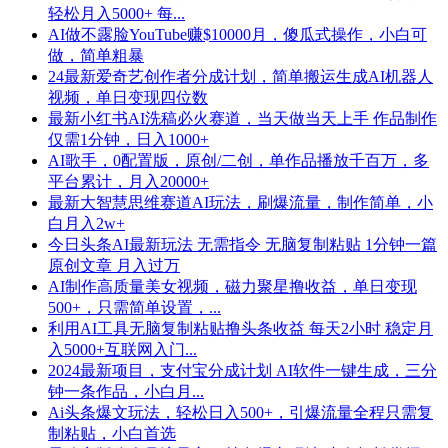
轻松月入5000+ 每...
AI做不露脸YouTube赚$10000月，傻瓜式操作，小白可
做，简单粗暴
24最新爱奇艺创作者分成计划，简单搬运生成AI机器人
视频，单日变现四位数
最新小红书AI洗稿必火赛道，当天做当天上手 作品制作
仅需1分钟，日入1000+
AI歌手，0配置版，原创/二创，单作品播放千百万，多
平台累计，月入20000+
最新大智慧思维赛道AI玩法，刷爆流量，制作简单，小
白月入2w+
今日头条AI最新玩法 无需指令 无脑复制粘贴 1分钟一篇
原创文章 月入过万
AI制作高质量美女视频，磁力聚星撸收益，单日变现
500+，只需简单设置，...
利用AI工具无脑复制粘贴撸头条收益 每天2小时 稳定月
入5000+互联网入门...
2024最新项目，支付宝分成计划 AI软件一键生成，三分
钟一条作品，小白月...
Ai头条爆文玩法，轻松日入500+，引爆流量全程只需复
制粘贴，小白首选