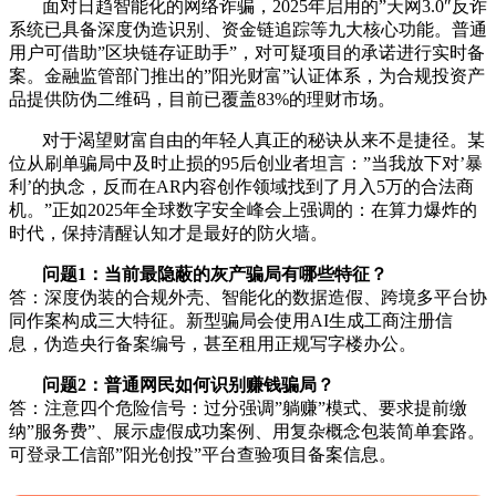
面对日趋智能化的网络诈骗，2025年启用的”天网3.0″反诈
系统已具备深度伪造识别、资金链追踪等九大核心功能。普通
用户可借助”区块链存证助手”，对可疑项目的承诺进行实时备
案。金融监管部门推出的”阳光财富”认证体系，为合规投资产
品提供防伪二维码，目前已覆盖83%的理财市场。
对于渴望财富自由的年轻人真正的秘诀从来不是捷径。某
位从刷单骗局中及时止损的95后创业者坦言：”当我放下对’暴
利’的执念，反而在AR内容创作领域找到了月入5万的合法商
机。”正如2025年全球数字安全峰会上强调的：在算力爆炸的
时代，保持清醒认知才是最好的防火墙。
问题1：当前最隐蔽的灰产骗局有哪些特征？
答：深度伪装的合规外壳、智能化的数据造假、跨境多平台协
同作案构成三大特征。新型骗局会使用AI生成工商注册信
息，伪造央行备案编号，甚至租用正规写字楼办公。
问题2：普通网民如何识别赚钱骗局？
答：注意四个危险信号：过分强调”躺赚”模式、要求提前缴
纳”服务费”、展示虚假成功案例、用复杂概念包装简单套路。
可登录工信部”阳光创投”平台查验项目备案信息。