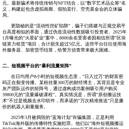
元。最新骗术将传统传销与NFT结合，以”数字艺术品众筹”名
义，构建起包含虚拟画廊、假拍卖行、空壳基金会的立体骗
局。
更隐秘的是”流动性挖矿陷阱”，骗子们搭建与正规交易平
台高度相似的界面，通过伪造流动性数据吸引投资者。2025年
1月曝光的”火星矿业”案中，8000余名受害者因相信所谓”区块
链算力租赁”项目，合计损失超过5亿元。这些平台往往使用海
外服务器、加密货币结算，给警方侦查带来极大困难。
二、短视频平台的”暴利流量矩阵”
在日均用户8小时的短视频生态里，”日入过万”的财富密
码正在裂变传播。某粉丝量300万的财经博主，其背后是专业
灰产团队运作的矩阵号，通过虚构成功案例吸引用户购买
39800元的”流量爆破课程”。真实情况是，所谓”原创搬运技
术”不过是视频去水印软件，而承诺的”万次精准推送”只是廉
价的机器人刷量服务。
2025年3月被捣毁的”蓝海计划”诈骗集团，正是利用
TikTok海外版的传播特性实施犯罪。他们以”海外短视频搬运