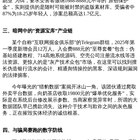
副业”为饵，要求受害者缴纳1688-8888元不等的”原创保护
金”，实则提供的是随时可能被封禁的盗版素材库。受骗者中
87%为18-25岁年轻人，涉案总额高达1.7亿元。
三、暗网中的”资源宝库”产业链
某个自称”互联网掘金俱乐部”的Telegram群组，2025年第
一季度新增会员12万人。入会费888元的”至尊套餐”包含：伪
基站搭建教程、714高炮系统源码、空壳公司注册流水线等违
法资源。更惊人的是”灰产技术众包”市场，在这里可以找到擅
长伪造银行流水的会计、精通舆情操控的黑客、深谙规则漏洞
的法律掮客。
今年曝光的”猎豹数据”案揭开冰山一角。该团伙通过爬取
外卖平台数据，向奶茶店收取19800元的”爆单优化服务”，实
际是在系统后台修改展示参数。当商家察觉异常时，所谓的大
数据团队早已携款消失。这种介于技术与欺诈之间的灰色服
务，正在摧毁实体经济的诚信根基。
四、与骗局赛跑的数字防线