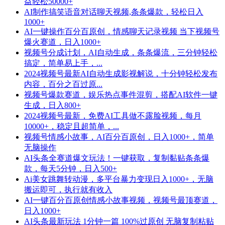
益轻松50000+
AI制作搞笑语音对话聊天视频,条条爆款，轻松日入
1000+
AI一键操作百分百原创，情感聊天记录视频 当下视频号
爆火赛道，日入1000+
视频号分成计划，AI自动生成，条条爆流，三分钟轻松
搞定，简单易上手，...
2024视频号最新AI自动生成影视解说，十分钟轻松发布
内容，百分之百过原...
视频号爆款赛道，娱乐热点事件混剪，搭配AI软件一键
生成，日入800+
2024视频号最新，免费AI工具做不露脸视频，每月
10000+，稳定且超简单，...
视频号情感小故事，AI百分百原创，日入1000+，简单
无脑操作
AI头条全赛道爆文玩法！一键获取，复制黏贴条条爆
款，每天5分钟，日入500+
Ai美女跳舞转动漫，多平台暴力变现日入1000+，无脑
搬运即可，执行就有收入
AI一键百分百原创情感小故事视频，视频号最顶赛道，
日入1000+
AI头条最新玩法 1分钟一篇 100%过原创 无脑复制粘贴