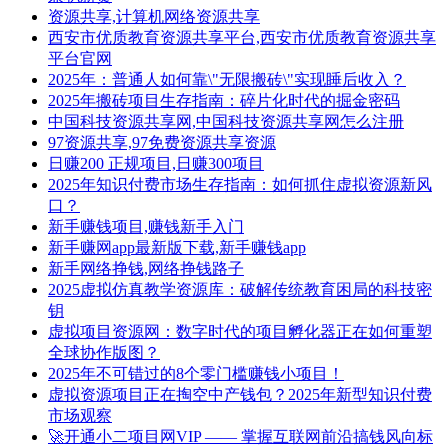
资源共享,计算机网络资源共享
西安市优质教育资源共享平台,西安市优质教育资源共享
平台官网
2025年：普通人如何靠\"无限搬砖\"实现睡后收入？
2025年搬砖项目生存指南：碎片化时代的掘金密码
中国科技资源共享网,中国科技资源共享网怎么注册
97资源共享,97免费资源共享资源
日赚200 正规项目,日赚300项目
2025年知识付费市场生存指南：如何抓住虚拟资源新风
口？
新手赚钱项目,赚钱新手入门
新手赚网app最新版下载,新手赚钱app
新手网络挣钱,网络挣钱路子
2025虚拟仿真教学资源库：破解传统教育困局的科技密
钥
虚拟项目资源网：数字时代的项目孵化器正在如何重塑
全球协作版图？
2025年不可错过的8个零门槛赚钱小项目！
虚拟资源项目正在掏空中产钱包？2025年新型知识付费
市场观察
🚀开通小二项目网VIP —— 掌握互联网前沿搞钱风向标