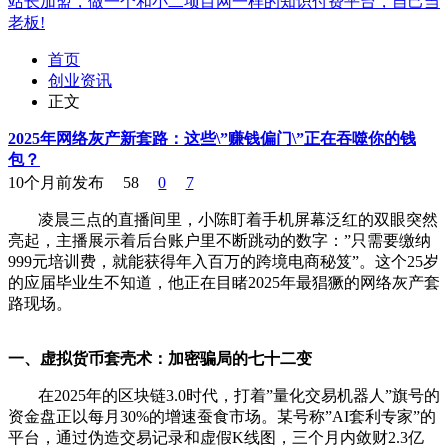
站长加盟，做一个和小二项目网一样的知识付费平台，自己当
老板!
首页
创业资讯
正文
2025年网络灰产新套路：这些\”赚钱偏门\”正在吞噬你的钱
包？
10个月前发布
58
0
7
凌晨三点的直播间里，小陈盯着手机屏幕泛红的双眼突然
亮起，主播展示着后台账户里不断跳动的数字：”只需要缴纳
999元培训费，就能获得年入百万的跨境电商秘笈”。这个25岁
的应届毕业生不知道，他正在目睹2025年最猖獗的网络灰产套
路现场。
一、虚拟货币套壳术：加密骗局的七十二变
在2025年的区块链3.0时代，打着”量化交易机器人”旗号的
资金盘正以每月30%的增速蚕食市场。某号称”AI套利专家”的
平台，通过伪造交易记录和虚假K线图，三个月内敛财2.3亿