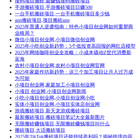
接码项目搬砖,最赚钱接码搬砖项目
手游搬砖项目,手游搬砖项目日赚500
一台手机搬砖项目,一台手机搬砖项目多少钱
app搬砖项目,项目搬砖app
2025年普通人逆袭指南：特色小项目创业网如何重塑商
业格局？
微信小项目创业网,小项目微信创业网
2025年小吃创业新趋势：5个低投资高回报的网红店模型
2025年网络咖啡创业全攻略：小成本撬动Z世代消费新
蓝海
农村小项目创业网,农村小项目创业网官网
2025年家庭作坊新趋势：这三个加工项目让月入过万成
为可能
小项目创业网,家庭加工小项目创业网
小项目 创业网,小项目创业网新闻
小吃小项目创业网,小项目创业网小吃
实体小项目创业网,小项目实体店创业网
游戏搬砖项目,新天龙游戏搬砖项目
最新搬砖项目,搬砖项目笔记大全最新图片
无限搬砖赚钱项目,无限搬砖赚钱项目叫什么
搬砖项目,大话搬砖项目
2025年TikTok搬砖项目还能持续盈利吗？揭秘跨境内容