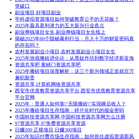
突破口
副业项目,好项目副业
学科虚拟资源项目如何突破教育公平的天花板？
2025年最具盈利潜力的五大新兴行业盘点
副业挣钱项目女生,副业挣钱项目女生线上
揭秘2025年60个隐秘暴利行当：月入十万的财富密码真
的存在吗？
农村发展副业小项目,农村发展副业小项目女生
2025年游戏搬砖进化论：从黑奴作坊到数字经济新蓝海
资源共享吧,黄鳝门资源共享吧
2025年搬砖项目深度解析：这三个新兴领域正造就百万
兼职新贵
资源共享,计算机网络资源共享
西安市优质教育资源共享平台,西安市优质教育资源共享
平台官网
2025年：普通人如何靠\"无限搬砖\"实现睡后收入？
2025年搬砖项目生存指南：碎片化时代的掘金密码
中国科技资源共享网,中国科技资源共享网怎么注册
97资源共享,97免费资源共享资源
日赚200 正规项目,日赚300项目
2025年知识付费市场生存指南：如何抓住虚拟资源新风