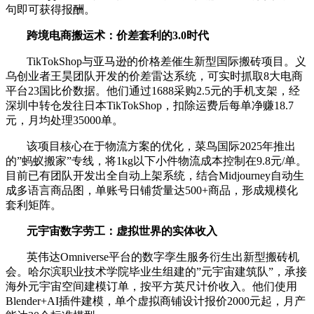
句即可获得报酬。
跨境电商搬运术：价差套利的3.0时代
TikTokShop与亚马逊的价格差催生新型国际搬砖项目。义
乌创业者王昊团队开发的价差雷达系统，可实时抓取8大电商
平台23国比价数据。他们通过1688采购2.5元的手机支架，经
深圳中转仓发往日本TikTokShop，扣除运费后每单净赚18.7
元，月均处理35000单。
该项目核心在于物流方案的优化，菜鸟国际2025年推出
的”蚂蚁搬家”专线，将1kg以下小件物流成本控制在9.8元/单。
目前已有团队开发出全自动上架系统，结合Midjourney自动生
成多语言商品图，单账号日铺货量达500+商品，形成规模化
套利矩阵。
元宇宙数字劳工：虚拟世界的实体收入
英伟达Omniverse平台的数字孪生服务衍生出新型搬砖机
会。哈尔滨职业技术学院毕业生组建的”元宇宙建筑队”，承接
海外元宇宙空间建模订单，按平方英尺计价收入。他们使用
Blender+AI插件建模，单个虚拟商铺设计报价2000元起，月产