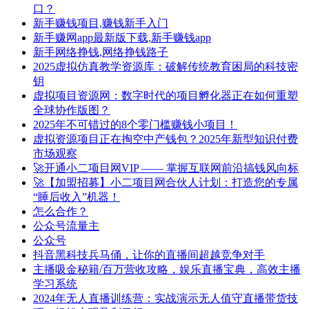
口？
新手赚钱项目,赚钱新手入门
新手赚网app最新版下载,新手赚钱app
新手网络挣钱,网络挣钱路子
2025虚拟仿真教学资源库：破解传统教育困局的科技密
钥
虚拟项目资源网：数字时代的项目孵化器正在如何重塑
全球协作版图？
2025年不可错过的8个零门槛赚钱小项目！
虚拟资源项目正在掏空中产钱包？2025年新型知识付费
市场观察
🚀开通小二项目网VIP —— 掌握互联网前沿搞钱风向标
🚀【加盟招募】小二项目网合伙人计划：打造您的专属
“睡后收入”机器！
怎么合作？
公众号流量主
公众号
抖音黑科技兵马俑，让你的直播间超越竞争对手
主播吸金秘籍/百万营收攻略，娱乐直播宝典，高效主播
学习系统
2024年无人直播训练营：实战演示无人值守直播带货技