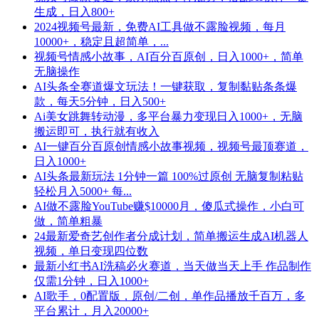
生成，日入800+
2024视频号最新，免费AI工具做不露脸视频，每月
10000+，稳定且超简单，...
视频号情感小故事，AI百分百原创，日入1000+，简单
无脑操作
AI头条全赛道爆文玩法！一键获取，复制黏贴条条爆
款，每天5分钟，日入500+
Ai美女跳舞转动漫，多平台暴力变现日入1000+，无脑
搬运即可，执行就有收入
AI一键百分百原创情感小故事视频，视频号最顶赛道，
日入1000+
AI头条最新玩法 1分钟一篇 100%过原创 无脑复制粘贴
轻松月入5000+ 每...
AI做不露脸YouTube赚$10000月，傻瓜式操作，小白可
做，简单粗暴
24最新爱奇艺创作者分成计划，简单搬运生成AI机器人
视频，单日变现四位数
最新小红书AI洗稿必火赛道，当天做当天上手 作品制作
仅需1分钟，日入1000+
AI歌手，0配置版，原创/二创，单作品播放千百万，多
平台累计，月入20000+