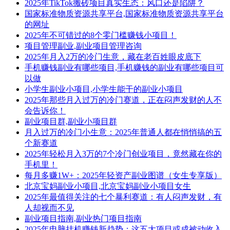
2025年TikTok搬砖项目真实生态：风口还是陷阱？
国家标准物质资源共享平台,国家标准物质资源共享平台
的网址
2025年不可错过的8个零门槛赚钱小项目！
项目管理副业,副业项目管理咨询
2025年月入2万的冷门生意，藏在老百姓眼皮底下
手机赚钱副业有哪些项目,手机赚钱的副业有哪些项目可
以做
小学生副业小项目,小学生能干的副业小项目
2025年那些月入过万的冷门赛道，正在闷声发财的人不
会告诉你！
副业项目群,副业小项目群
月入过万的冷门小生意：2025年普通人都在悄悄搞的五
个新赛道
2025年轻松月入3万的7个冷门创业项目，竟然藏在你的
手机里！
每月多赚1W+：2025年轻资产副业图谱（女生专享版）
北京宝妈副业小项目,北京宝妈副业小项目女生
2025年最值得关注的七个暴利赛道：有人闷声发财，有
人却视而不见
副业项目指南,副业热门项目指南
2025年电脑挂机赚钱新趋势：这五大项目或成被动收入