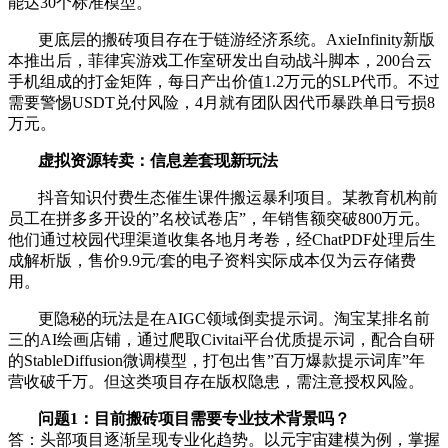
能达30个标准模型。
更底层的搬砖项目存在于链游经济系统。AxieInfinity新版
本推出后，菲律宾游戏工作室研发出自动战斗脚本，200台云
手机组成的打金矩阵，每日产出价值1.2万元的SLP代币。不过
需要警惕USDT兑付风险，4月就有团队因代币暴跌单日亏损8
万元。
虚拟资源转卖：信息差套现新玩法
抖音知识付费生态催生课件搬运暴利项目。某教育机构前
员工在拼多多开设的”名校试卷店”，年销售额突破800万元。
他们通过校园代理渠道收集各地月考卷，经ChatPDF处理后生
成解析版，售价9.9元/套的电子资料实际成本仅为云存储费
用。
更隐秘的玩法是在AIGC领域倒卖提示词。淘宝某排名前
三的AI绘画店铺，通过爬取Civitai平台优质提示词，配合自研
的StableDiffusion微调模型，打包出售”百万爆款提示词库”年
营收破千万。但这类项目存在版权隐患，需注意授权风险。
问题1：目前搬砖项目需要专业技术背景吗？
答：头部项目逐渐呈现专业化趋势。以元宇宙建模为例，掌握