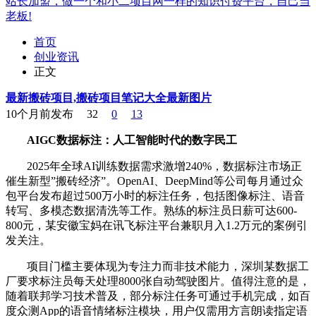
站长加盟，做一个和小二项目网一样的知识付费平台，自己当
老板!
首页
创业资讯
正文
最新搬砖项目,搬砖项目笔记大全最新图片
10个月前发布
32
0
13
AIGC数据标注：人工智能时代的数字民工
2025年全球AI训练数据需求激增240%，数据标注市场正
催生新型”搬砖经济”。OpenAI、DeepMind等公司每月通过众
包平台发布超过500万小时的标注任务，包括图像标注、语音
转写、多模态数据清洗等工作。熟练的标注员日薪可达600-
800元，某安徽宝妈在讯飞标注平台兼职月入1.2万元的案例引
发关注。
项目门槛主要体现为专注力而非技术能力，深圳某数据工
厂要求标注员每天处理8000张自动驾驶图片。值得注意的是，
随着联邦学习技术普及，部分标注任务可通过手机完成，如百
度众测App的语音情绪标注模块，用户仅需用方言朗读指定语