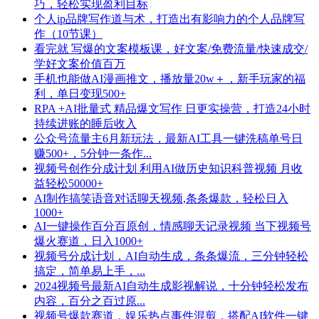
巧，轻松实现盈利目标
个人ip品牌写作道与术，打造出有影响力的个人品牌写
作（10节课）
看完就 写爆的文案模板课，好文案/免费流量/快速成交/
学好文案价值百万
手机也能做AI漫画推文，播放量20w＋，新手玩家的福
利，单日变现500+
RPA +AI批量式 精品爆文写作 日更实操营，打造24小时
持续进账的睡后收入
公众号流量主6月新玩法，最新AI工具一键洗稿单号日
赚500+，5分钟一条作...
视频号创作分成计划 利用AI做历史知识科普视频 月收
益轻松50000+
AI制作搞笑语音对话聊天视频,条条爆款，轻松日入
1000+
AI一键操作百分百原创，情感聊天记录视频 当下视频号
爆火赛道，日入1000+
视频号分成计划，AI自动生成，条条爆流，三分钟轻松
搞定，简单易上手，...
2024视频号最新AI自动生成影视解说，十分钟轻松发布
内容，百分之百过原...
视频号爆款赛道，娱乐热点事件混剪，搭配AI软件一键