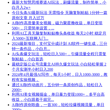
最新大智慧思维赛道AI玩法，刷爆流量，制作简单，小
白月入2w+
今日头条AI最新玩法 无需指令 无脑复制粘贴 1分钟一篇
原创文章 月入过万
AI制作高质量美女视频，磁力聚星撸收益，单日变现
500+，只需简单设置，...
利用AI工具无脑复制粘贴撸头条收益 每天2小时 稳定月
入5000+互联网入门...
2024最新项目，支付宝分成计划 AI软件一键生成，三分
钟一条作品，小白月...
Ai头条爆文玩法，轻松日入500+，引爆流量全程只需复
制粘贴，小白首选
最稳定版公众号流量主AI持久爆文玩法 小白轻松掌握 2
个月实测半小时日入200
2024年4月最强AI写作，每天1小时，日入1000-3000，教
程有实操视频，
通过AI制作动画片，五分钟一条原创作品，轻松日入
2000+
利用AI美女视频掘金，单日暴力变现1000+，多平台高
收益，小白跟着干就完...
AI制作原创歌曲，一首300，轻松拉爆视频流量，单日
2000+