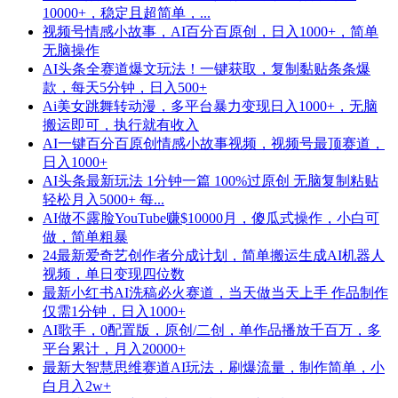
10000+，稳定且超简单，...
视频号情感小故事，AI百分百原创，日入1000+，简单
无脑操作
AI头条全赛道爆文玩法！一键获取，复制黏贴条条爆
款，每天5分钟，日入500+
Ai美女跳舞转动漫，多平台暴力变现日入1000+，无脑
搬运即可，执行就有收入
AI一键百分百原创情感小故事视频，视频号最顶赛道，
日入1000+
AI头条最新玩法 1分钟一篇 100%过原创 无脑复制粘贴
轻松月入5000+ 每...
AI做不露脸YouTube赚$10000月，傻瓜式操作，小白可
做，简单粗暴
24最新爱奇艺创作者分成计划，简单搬运生成AI机器人
视频，单日变现四位数
最新小红书AI洗稿必火赛道，当天做当天上手 作品制作
仅需1分钟，日入1000+
AI歌手，0配置版，原创/二创，单作品播放千百万，多
平台累计，月入20000+
最新大智慧思维赛道AI玩法，刷爆流量，制作简单，小
白月入2w+