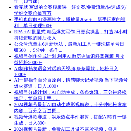
作（10节课）
看完就 写爆的文案模板课，好文案/免费流量/快速成交/
学好文案价值百万
手机也能做AI漫画推文，播放量20w＋，新手玩家的福
利，单日变现500+
RPA +AI批量式 精品爆文写作 日更实操营，打造24小时
持续进账的睡后收入
公众号流量主6月新玩法，最新AI工具一键洗稿单号日
赚500+，5分钟一条作...
视频号创作分成计划 利用AI做历史知识科普视频 月收
益轻松50000+
AI制作搞笑语音对话聊天视频,条条爆款，轻松日入
1000+
AI一键操作百分百原创，情感聊天记录视频 当下视频号
爆火赛道，日入1000+
视频号分成计划，AI自动生成，条条爆流，三分钟轻松
搞定，简单易上手，...
2024视频号最新AI自动生成影视解说，十分钟轻松发布
内容，百分之百过原...
视频号爆款赛道，娱乐热点事件混剪，搭配AI软件一键
生成，日入800+
2024视频号最新，免费AI工具做不露脸视频，每月