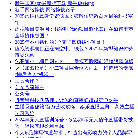
新手赚网app最新版下载,新手赚钱app
新手网络挣钱,网络挣钱路子
2025虚拟仿真教学资源库：破解传统教育困局的科技密
钥
虚拟项目资源网：数字时代的项目孵化器正在如何重塑
全球协作版图？
2025年不可错过的8个零门槛赚钱小项目！
虚拟资源项目正在掏空中产钱包？2025年新型知识付费
市场观察
🚀开通小二项目网VIP —— 掌握互联网前沿搞钱风向标
🚀【加盟招募】小二项目网合伙人计划：打造您的专属
“睡后收入”机器！
怎么合作？
公众号流量主
公众号
抖音黑科技兵马俑，让你的直播间超越竞争对手
主播吸金秘籍/百万营收攻略，娱乐直播宝典，高效主播
学习系统
2024年无人直播训练营：实战演示无人值守直播带货技
巧，轻松实现盈利目标
个人ip品牌写作道与术，打造出有影响力的个人品牌写