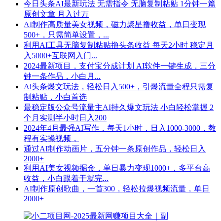
今日头条AI最新玩法 无需指令 无脑复制粘贴 1分钟一篇
原创文章 月入过万
AI制作高质量美女视频，磁力聚星撸收益，单日变现
500+，只需简单设置，...
利用AI工具无脑复制粘贴撸头条收益 每天2小时 稳定月
入5000+互联网入门...
2024最新项目，支付宝分成计划 AI软件一键生成，三分
钟一条作品，小白月...
Ai头条爆文玩法，轻松日入500+，引爆流量全程只需复
制粘贴，小白首选
最稳定版公众号流量主AI持久爆文玩法 小白轻松掌握 2
个月实测半小时日入200
2024年4月最强AI写作，每天1小时，日入1000-3000，教
程有实操视频，
通过AI制作动画片，五分钟一条原创作品，轻松日入
2000+
利用AI美女视频掘金，单日暴力变现1000+，多平台高
收益，小白跟着干就完...
AI制作原创歌曲，一首300，轻松拉爆视频流量，单日
2000+