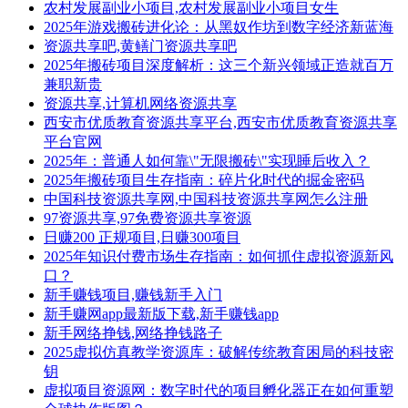
农村发展副业小项目,农村发展副业小项目女生
2025年游戏搬砖进化论：从黑奴作坊到数字经济新蓝海
资源共享吧,黄鳝门资源共享吧
2025年搬砖项目深度解析：这三个新兴领域正造就百万
兼职新贵
资源共享,计算机网络资源共享
西安市优质教育资源共享平台,西安市优质教育资源共享
平台官网
2025年：普通人如何靠\"无限搬砖\"实现睡后收入？
2025年搬砖项目生存指南：碎片化时代的掘金密码
中国科技资源共享网,中国科技资源共享网怎么注册
97资源共享,97免费资源共享资源
日赚200 正规项目,日赚300项目
2025年知识付费市场生存指南：如何抓住虚拟资源新风
口？
新手赚钱项目,赚钱新手入门
新手赚网app最新版下载,新手赚钱app
新手网络挣钱,网络挣钱路子
2025虚拟仿真教学资源库：破解传统教育困局的科技密
钥
虚拟项目资源网：数字时代的项目孵化器正在如何重塑