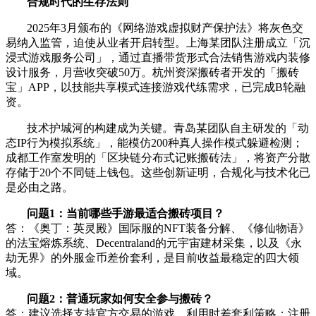
合规时代的生存法则
2025年3月颁布的《网络游戏虚拟财产保护法》将灰色交
易纳入监管，迫使从业者开启转型。上海某团队注册成立「沉
浸式游戏服务公司」，通过直播带货形式合法销售游戏内装修
设计服务，月营收突破50万。杭州资深搬砖者开发的「搬砖
宝」APP，以技能共享模式连接游戏代练需求，已完成B轮融
资。
技术护城河的构建成为关键。青岛某团队自主研发的「动
态IP行为模拟系统」，能模仿200种真人操作模式躲避检测；
成都工作室发明的「区块链分布式记账搬砖法」，将资产分散
存储于20个不同链上钱包。这些创新证明，合规化与技术化已
是必由之路。
问题1：当前哪些手游最适合搬砖项目？
答：《奥丁：英灵殿》国际服的NFT装备分解、《修仙物语》
的法宝熔炼系统、Decentraland的元宇宙建材采集，以及《永
劫无界》的外服金币差价套利，是目前收益最稳定的四大领
域。
问题2：普通玩家如何安全参与搬砖？
答：建议选择支持官方交易的游戏，利用时差套利策略；注册