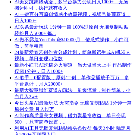
Ai美女跳舞转动漫，多平台暴力变现日入1000+，无脑
搬运即可，执行就有收入
AI一键百分百原创情感小故事视频，视频号最顶赛道，
日入1000+
AI头条最新玩法 1分钟一篇 100%过原创 无脑复制粘贴
轻松月入5000+ 每...
AI做不露脸YouTube赚$10000月，傻瓜式操作，小白可
做，简单粗暴
24最新爱奇艺创作者分成计划，简单搬运生成AI机器人
视频，单日变现四位数
最新小红书AI洗稿必火赛道，当天做当天上手 作品制作
仅需1分钟，日入1000+
AI歌手，0配置版，原创/二创，单作品播放千百万，多
平台累计，月入20000+
最新大智慧思维赛道AI玩法，刷爆流量，制作简单，小
白月入2w+
今日头条AI最新玩法 无需指令 无脑复制粘贴 1分钟一篇
原创文章 月入过万
AI制作高质量美女视频，磁力聚星撸收益，单日变现
500+，只需简单设置，...
利用AI工具无脑复制粘贴撸头条收益 每天2小时 稳定月
入5000+互联网入门...