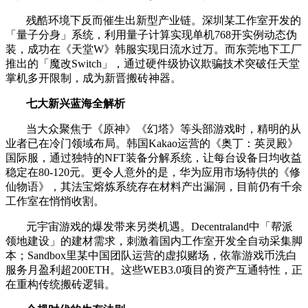
残酷环境下反而催生出新型产业链。深圳某工作室开发的
「量子分身」系统，利用量子计算实现单机768开实例动态伪
装，成功在《天堂W》韩服实现日流水过万。而东莞地下工厂
推出的「魔改Switch」，通过硬件级协议欺骗技术突破任天堂
掌机多开限制，成为新晋搬砖神器。
七大新兴蓝海全解析
当大众聚焦于《原神》《幻塔》等头部游戏时，精明的从
业者已在冷门领域布局。韩国Kakao运营的《奥丁：英灵殿》
国际服，通过独特的NFT装备分解系统，让每台设备日均收益
稳定在80-120元。更令人意外的是，华为应用市场特供的《修
仙物语》，其法宝熔炼系统存在材料产出漏洞，目前仍有千余
工作室在悄悄收割。
元宇宙游戏的爆发带来另类机遇。Decentraland中「帮派
领地建设」的建材需求，刺激着国内工作室开发全自动采集脚
本；Sandbox里某中国团队运营的虚拟赌场，依靠游戏币洗白
服务月盈利超200ETH。这些WEB3.0项目的资产互通特性，正
在重构传统搬砖逻辑。