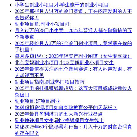
小学生副业小项目,小学生能干的副业小项目
2025年那些月入过万的冷门赛道，正在闷声发财的人不
会告诉你！
副业项目群,副业小项目群
月入过万的冷门小生意：2025年普通人都在悄悄搞的五
个新赛道
2025年轻松月入3万的7个冷门创业项目，竟然藏在你的
手机里！
每月多赚1W+：2025年轻资产副业图谱（女生专享版）
北京宝妈副业小项目,北京宝妈副业小项目女生
2025年最值得关注的七个暴利赛道：有人闷声发财，有
人却视而不见
副业项目指南,副业热门项目指南
2025年电脑挂机赚钱新趋势：这五大项目或成被动收入
突破口
副业项目,好项目副业
学科虚拟资源项目如何突破教育公平的天花板？
2025年最具盈利潜力的五大新兴行业盘点
副业挣钱项目女生,副业挣钱项目女生线上
揭秘2025年60个隐秘暴利行当：月入十万的财富密码真
的存在吗？