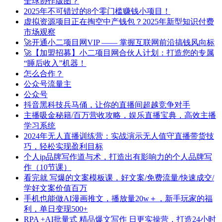
全球协作版图？
2025年不可错过的8个零门槛赚钱小项目！
虚拟资源项目正在掏空中产钱包？2025年新型知识付费
市场观察
🚀开通小二项目网VIP —— 掌握互联网前沿搞钱风向标
🚀【加盟招募】小二项目网合伙人计划：打造您的专属
“睡后收入”机器！
怎么合作？
公众号流量主
公众号
抖音黑科技兵马俑，让你的直播间超越竞争对手
主播吸金秘籍/百万营收攻略，娱乐直播宝典，高效主播
学习系统
2024年无人直播训练营：实战演示无人值守直播带货技
巧，轻松实现盈利目标
个人ip品牌写作道与术，打造出有影响力的个人品牌写
作（10节课）
看完就 写爆的文案模板课，好文案/免费流量/快速成交/
学好文案价值百万
手机也能做AI漫画推文，播放量20w＋，新手玩家的福
利，单日变现500+
RPA +AI批量式 精品爆文写作 日更实操营，打造24小时