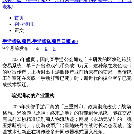
站长加盟，做一个和小二项目网一样的知识付费平台，自己当
老板!
首页
创业资讯
正文
手游搬砖项目,手游搬砖项目日赚500
9个月前发布
56
0
8
2025年盛夏，国内某手游公会通过自主研发的区块链跨服
交易系统，单日产出游戏代币突破20万元。这种藏在灰色地带
的财富传奇，正折射出手游搬砖产业前所未有的变局。当传统
工作室还在哀叹「手动肝帝已死」时，新世代的掘金者早已完
成技术跃迁。
暗流涌动的产业重构
2025年头部手游厂商的「三重封印」政策彻底改变了战场
格局。米哈游《原神：终末之地》的智能封号系统，能在交易
完成前23秒精准识别商人物流轨迹；网易《永劫无界》的「魂
玉熔断机制」，使游戏币产出量随账号在线时长动态衰减。这
些技术创新正在将传统多开同步器模式逼入死角。