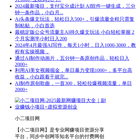
2024最新项目，支付宝分成计划 AI软件一键生成，三分
钟一条作品，小白月...
Ai头条爆文玩法，轻松日入500+，引爆流量全程只需复
制粘贴，小白首选
最稳定版公众号流量主AI持久爆文玩法 小白轻松掌握 2
个月实测半小时日入200
2024年4月最强AI写作，每天1小时，日入1000-3000，教
程有实操视频，
通过AI制作动画片，五分钟一条原创作品，轻松日入
2000+
利用AI美女视频掘金，单日暴力变现1000+，多平台高
收益，小白跟着干就完...
AI制作原创歌曲，一首300，轻松拉爆视频流量，单日
2000+
小二项目网
【小二项目网】是专业网赚项目资源分享
平台，同步中创网等知名平台的付费网创