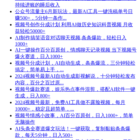
持续进账的睡后收入
公众号流量主6月新玩法，最新AI工具一键洗稿单号日
赚500+，5分钟一条作...
视频号创作分成计划 利用AI做历史知识科普视频 月收
益轻松50000+
AI制作搞笑语音对话聊天视频,条条爆款，轻松日入
1000+
AI一键操作百分百原创，情感聊天记录视频 当下视频号
爆火赛道，日入1000+
视频号分成计划，AI自动生成，条条爆流，三分钟轻松
搞定，简单易上手，...
2024视频号最新AI自动生成影视解说，十分钟轻松发布
内容，百分之百过原...
视频号爆款赛道，娱乐热点事件混剪，搭配AI软件一键
生成，日入800+
2024视频号最新，免费AI工具做不露脸视频，每月
10000+，稳定且超简单，...
视频号情感小故事，AI百分百原创，日入1000+，简单
无脑操作
AI头条全赛道爆文玩法！一键获取，复制黏贴条条爆
款，每天5分钟，日入500+