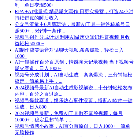
利，单日变现500+
RPA +AI批量式 精品爆文写作 日更实操营，打造24小时
持续进账的睡后收入
公众号流量主6月新玩法，最新AI工具一键洗稿单号日
赚500+，5分钟一条作...
视频号创作分成计划 利用AI做历史知识科普视频 月收
益轻松50000+
AI制作搞笑语音对话聊天视频,条条爆款，轻松日入
1000+
AI一键操作百分百原创，情感聊天记录视频 当下视频号
爆火赛道，日入1000+
视频号分成计划，AI自动生成，条条爆流，三分钟轻松
搞定，简单易上手，...
2024视频号最新AI自动生成影视解说，十分钟轻松发布
内容，百分之百过原...
视频号爆款赛道，娱乐热点事件混剪，搭配AI软件一键
生成，日入800+
2024视频号最新，免费AI工具做不露脸视频，每月
10000+，稳定且超简单，...
视频号情感小故事，AI百分百原创，日入1000+，简单
无脑操作