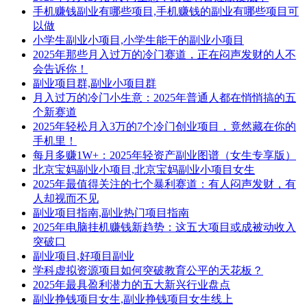
手机赚钱副业有哪些项目,手机赚钱的副业有哪些项目可
以做
小学生副业小项目,小学生能干的副业小项目
2025年那些月入过万的冷门赛道，正在闷声发财的人不
会告诉你！
副业项目群,副业小项目群
月入过万的冷门小生意：2025年普通人都在悄悄搞的五
个新赛道
2025年轻松月入3万的7个冷门创业项目，竟然藏在你的
手机里！
每月多赚1W+：2025年轻资产副业图谱（女生专享版）
北京宝妈副业小项目,北京宝妈副业小项目女生
2025年最值得关注的七个暴利赛道：有人闷声发财，有
人却视而不见
副业项目指南,副业热门项目指南
2025年电脑挂机赚钱新趋势：这五大项目或成被动收入
突破口
副业项目,好项目副业
学科虚拟资源项目如何突破教育公平的天花板？
2025年最具盈利潜力的五大新兴行业盘点
副业挣钱项目女生,副业挣钱项目女生线上