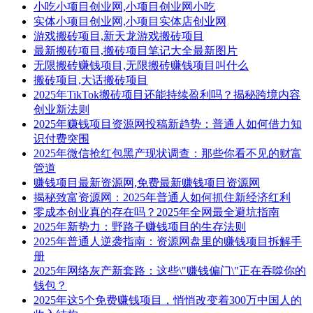
小吃小项目创业网,小项目创业网小吃
实体小项目创业网,小项目实体店创业网
游戏搬砖项目,新天龙游戏搬砖项目
最新搬砖项目,搬砖项目笔记大全最新图片
无限搬砖赚钱项目,无限搬砖赚钱项目叫什么
搬砖项目,大话搬砖项目
2025年TikTok搬砖项目还能持续盈利吗？揭秘跨境内容
创业新法则
2025年赚钱项目资源网投稿新趋势：普通人如何借力知
识付费突围
2025年微信抢红包黑产现状调查：那些你看不见的财富
管道
赚钱项目最新资源网,免费最新赚钱项目资源网
揭秘致富资源网：2025年普通人如何抓住新经济红利
零成本创业真的存在吗？2025年全网最全避坑指南
2025年新势力：野路子赚钱项目的生存法则
2025年普通人逆袭指南：资源网盘里的赚钱项目拆解手
册
2025年网络灰产新套路：这些\"赚钱偏门\"正在吞噬你的
钱包？
2025年这5个免费赚钱项目，悄悄改变着300万中国人的