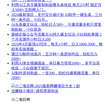
利用AI工具无脑复制粘贴撸头条收益 每天2小时 稳定月
入5000+互联网入门...
2024最新项目，支付宝分成计划 AI软件一键生成，三分
钟一条作品，小白月...
Ai头条爆文玩法，轻松日入500+，引爆流量全程只需复
制粘贴，小白首选
最稳定版公众号流量主AI持久爆文玩法 小白轻松掌握 2
个月实测半小时日入200
2024年4月最强AI写作，每天1小时，日入1000-3000，教
程有实操视频，
通过AI制作动画片，五分钟一条原创作品，轻松日入
2000+
利用AI美女视频掘金，单日暴力变现1000+，多平台高
收益，小白跟着干就完...
AI制作原创歌曲，一首300，轻松拉爆视频流量，单日
2000+
小二项目网