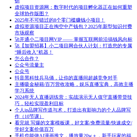
钥
虚拟项目资源网：数字时代的项目孵化器正在如何重塑
全球协作版图？
2025年不可错过的8个零门槛赚钱小项目！
虚拟资源项目正在掏空中产钱包？2025年新型知识付费
市场观察
🚀开通小二项目网VIP —— 掌握互联网前沿搞钱风向标
🚀【加盟招募】小二项目网合伙人计划：打造您的专属
“睡后收入”机器！
怎么合作？
公众号流量主
公众号
抖音黑科技兵马俑，让你的直播间超越竞争对手
主播吸金秘籍/百万营收攻略，娱乐直播宝典，高效主播
学习系统
2024年无人直播训练营：实战演示无人值守直播带货技
巧，轻松实现盈利目标
个人ip品牌写作道与术，打造出有影响力的个人品牌写
作（10节课）
看完就 写爆的文案模板课，好文案/免费流量/快速成交/
学好文案价值百万
手机也能做AI漫画推文，播放量20w＋，新手玩家的福