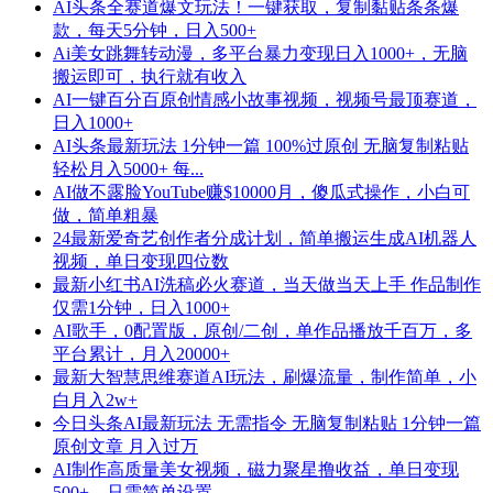
AI头条全赛道爆文玩法！一键获取，复制黏贴条条爆
款，每天5分钟，日入500+
Ai美女跳舞转动漫，多平台暴力变现日入1000+，无脑
搬运即可，执行就有收入
AI一键百分百原创情感小故事视频，视频号最顶赛道，
日入1000+
AI头条最新玩法 1分钟一篇 100%过原创 无脑复制粘贴
轻松月入5000+ 每...
AI做不露脸YouTube赚$10000月，傻瓜式操作，小白可
做，简单粗暴
24最新爱奇艺创作者分成计划，简单搬运生成AI机器人
视频，单日变现四位数
最新小红书AI洗稿必火赛道，当天做当天上手 作品制作
仅需1分钟，日入1000+
AI歌手，0配置版，原创/二创，单作品播放千百万，多
平台累计，月入20000+
最新大智慧思维赛道AI玩法，刷爆流量，制作简单，小
白月入2w+
今日头条AI最新玩法 无需指令 无脑复制粘贴 1分钟一篇
原创文章 月入过万
AI制作高质量美女视频，磁力聚星撸收益，单日变现
500+，只需简单设置，...