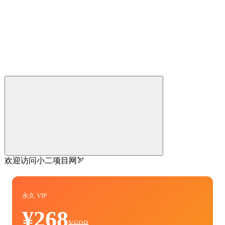
欢迎访问小二项目网🏹
永久 VIP
¥268
¥698