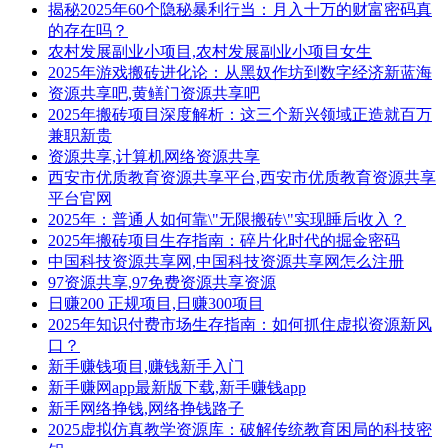
揭秘2025年60个隐秘暴利行当：月入十万的财富密码真
的存在吗？
农村发展副业小项目,农村发展副业小项目女生
2025年游戏搬砖进化论：从黑奴作坊到数字经济新蓝海
资源共享吧,黄鳝门资源共享吧
2025年搬砖项目深度解析：这三个新兴领域正造就百万
兼职新贵
资源共享,计算机网络资源共享
西安市优质教育资源共享平台,西安市优质教育资源共享
平台官网
2025年：普通人如何靠\"无限搬砖\"实现睡后收入？
2025年搬砖项目生存指南：碎片化时代的掘金密码
中国科技资源共享网,中国科技资源共享网怎么注册
97资源共享,97免费资源共享资源
日赚200 正规项目,日赚300项目
2025年知识付费市场生存指南：如何抓住虚拟资源新风
口？
新手赚钱项目,赚钱新手入门
新手赚网app最新版下载,新手赚钱app
新手网络挣钱,网络挣钱路子
2025虚拟仿真教学资源库：破解传统教育困局的科技密