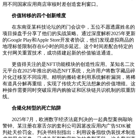
用不同国家应用商店审核时差创造套利窗口。
价值转移的四个创新维度
在东南亚某科技论坛的闭门会议中，五位不愿透露姓名的
项目操盘手分享了他们的实战策略。通过深度解析2025年更新
的Google Play和Apple Store开发者协议，他们发现虚拟商品的
地理标签限制存在6小时的同步延迟。这个时间差配合特定的
支付网关重置技术，成功搭建起新的价值输送通道。
更值得关注的是NFT功能模块的创造性应用。某知名二次
元平台在2025年推出的动态NFT系统，允许用户将数字藏品碎
片化迁移至不同应用。精明的搬砖者利用系统解析漏洞，将稀
有道具分解再重组，实现了传统方式无法想象的价值增殖。这
种操作需要同时突破应用内购验证和区块链共识机制的双重防
线。
合规化转型的死亡陷阱
2025年7月，欧洲数字经济法庭判决的一起典型案例敲响
警钟。某注册在塞舌尔的套利公司因篡改应用内广告SDK被
判处天价罚金。判决书特别指出：利用设备指纹伪装技术制造