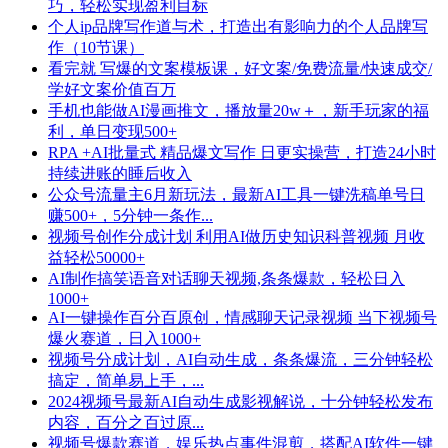
巧，轻松实现盈利目标
个人ip品牌写作道与术，打造出有影响力的个人品牌写
作（10节课）
看完就 写爆的文案模板课，好文案/免费流量/快速成交/
学好文案价值百万
手机也能做AI漫画推文，播放量20w＋，新手玩家的福
利，单日变现500+
RPA +AI批量式 精品爆文写作 日更实操营，打造24小时
持续进账的睡后收入
公众号流量主6月新玩法，最新AI工具一键洗稿单号日
赚500+，5分钟一条作...
视频号创作分成计划 利用AI做历史知识科普视频 月收
益轻松50000+
AI制作搞笑语音对话聊天视频,条条爆款，轻松日入
1000+
AI一键操作百分百原创，情感聊天记录视频 当下视频号
爆火赛道，日入1000+
视频号分成计划，AI自动生成，条条爆流，三分钟轻松
搞定，简单易上手，...
2024视频号最新AI自动生成影视解说，十分钟轻松发布
内容，百分之百过原...
视频号爆款赛道，娱乐热点事件混剪，搭配AI软件一键