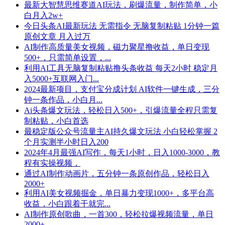
最新大智慧思维赛道AI玩法，刷爆流量，制作简单，小
白月入2w+
今日头条AI最新玩法 无需指令 无脑复制粘贴 1分钟一篇
原创文章 月入过万
AI制作高质量美女视频，磁力聚星撸收益，单日变现
500+，只需简单设置，...
利用AI工具无脑复制粘贴撸头条收益 每天2小时 稳定月
入5000+互联网入门...
2024最新项目，支付宝分成计划 AI软件一键生成，三分
钟一条作品，小白月...
Ai头条爆文玩法，轻松日入500+，引爆流量全程只需复
制粘贴，小白首选
最稳定版公众号流量主AI持久爆文玩法 小白轻松掌握 2
个月实测半小时日入200
2024年4月最强AI写作，每天1小时，日入1000-3000，教
程有实操视频，
通过AI制作动画片，五分钟一条原创作品，轻松日入
2000+
利用AI美女视频掘金，单日暴力变现1000+，多平台高
收益，小白跟着干就完...
AI制作原创歌曲，一首300，轻松拉爆视频流量，单日
2000+