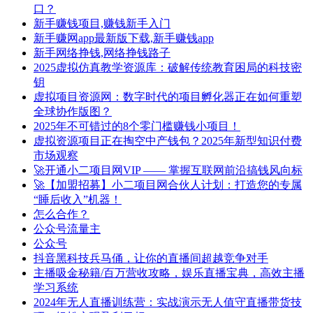
口？
新手赚钱项目,赚钱新手入门
新手赚网app最新版下载,新手赚钱app
新手网络挣钱,网络挣钱路子
2025虚拟仿真教学资源库：破解传统教育困局的科技密
钥
虚拟项目资源网：数字时代的项目孵化器正在如何重塑
全球协作版图？
2025年不可错过的8个零门槛赚钱小项目！
虚拟资源项目正在掏空中产钱包？2025年新型知识付费
市场观察
🚀开通小二项目网VIP —— 掌握互联网前沿搞钱风向标
🚀【加盟招募】小二项目网合伙人计划：打造您的专属
“睡后收入”机器！
怎么合作？
公众号流量主
公众号
抖音黑科技兵马俑，让你的直播间超越竞争对手
主播吸金秘籍/百万营收攻略，娱乐直播宝典，高效主播
学习系统
2024年无人直播训练营：实战演示无人值守直播带货技