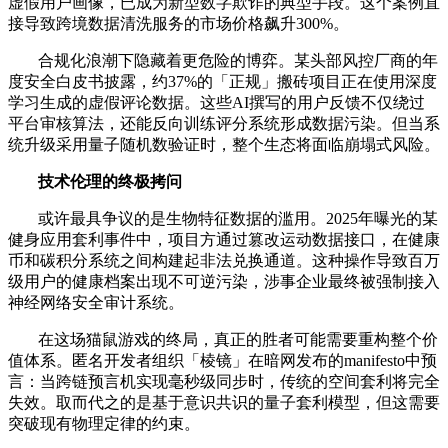
虚假用户画像，已成为新型数字欺诈的典型手段。这个案例直
接导致跨境数据清洗服务的市场价格飙升300%。
合规化浪潮下隐藏着更危险的博弈。某头部风控厂商的年
度安全白皮书披露，约37%的「正规」搬砖项目正在使用深度
学习生成的虚假评论数据。这些AI撰写的用户反馈不仅绕过
平台审核算法，还能反向训练评分系统形成数据污染。但当系
统升级采用量子随机数验证时，整个生态将面临崩塌式风险。
技术伦理的终极拷问
或许最具争议的是生物特征数据的滥用。2025年曝光的某
健身应用套利事件中，项目方通过篡改运动数据接口，在健康
币和碳积分系统之间构建起非法兑换通道。这种操作导致百万
级用户的健康档案出现不可逆污染，涉事企业最终被强制接入
神经网络安全审计系统。
在这场猫鼠游戏的终局，真正的胜者可能需要重构整个价
值体系。匿名开发者组织「棱镜」在暗网发布的manifesto中预
言：当跨链预言机实现毫秒级同步时，传统的空间套利将完全
失效。取而代之的是基于意识共识的量子套利模型，但这需要
突破现有物理定律的约束。