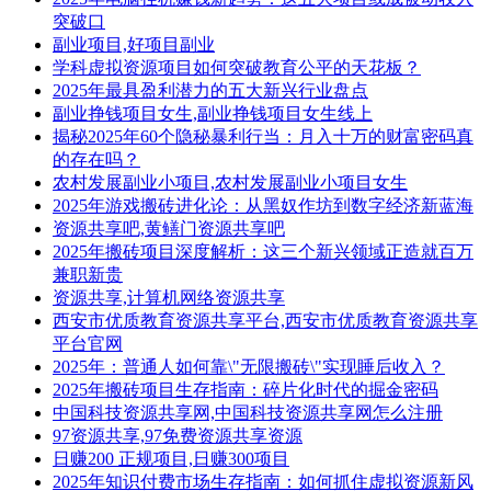
突破口
副业项目,好项目副业
学科虚拟资源项目如何突破教育公平的天花板？
2025年最具盈利潜力的五大新兴行业盘点
副业挣钱项目女生,副业挣钱项目女生线上
揭秘2025年60个隐秘暴利行当：月入十万的财富密码真
的存在吗？
农村发展副业小项目,农村发展副业小项目女生
2025年游戏搬砖进化论：从黑奴作坊到数字经济新蓝海
资源共享吧,黄鳝门资源共享吧
2025年搬砖项目深度解析：这三个新兴领域正造就百万
兼职新贵
资源共享,计算机网络资源共享
西安市优质教育资源共享平台,西安市优质教育资源共享
平台官网
2025年：普通人如何靠\"无限搬砖\"实现睡后收入？
2025年搬砖项目生存指南：碎片化时代的掘金密码
中国科技资源共享网,中国科技资源共享网怎么注册
97资源共享,97免费资源共享资源
日赚200 正规项目,日赚300项目
2025年知识付费市场生存指南：如何抓住虚拟资源新风