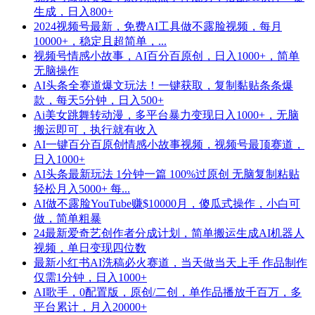
生成，日入800+
2024视频号最新，免费AI工具做不露脸视频，每月
10000+，稳定且超简单，...
视频号情感小故事，AI百分百原创，日入1000+，简单
无脑操作
AI头条全赛道爆文玩法！一键获取，复制黏贴条条爆
款，每天5分钟，日入500+
Ai美女跳舞转动漫，多平台暴力变现日入1000+，无脑
搬运即可，执行就有收入
AI一键百分百原创情感小故事视频，视频号最顶赛道，
日入1000+
AI头条最新玩法 1分钟一篇 100%过原创 无脑复制粘贴
轻松月入5000+ 每...
AI做不露脸YouTube赚$10000月，傻瓜式操作，小白可
做，简单粗暴
24最新爱奇艺创作者分成计划，简单搬运生成AI机器人
视频，单日变现四位数
最新小红书AI洗稿必火赛道，当天做当天上手 作品制作
仅需1分钟，日入1000+
AI歌手，0配置版，原创/二创，单作品播放千百万，多
平台累计，月入20000+