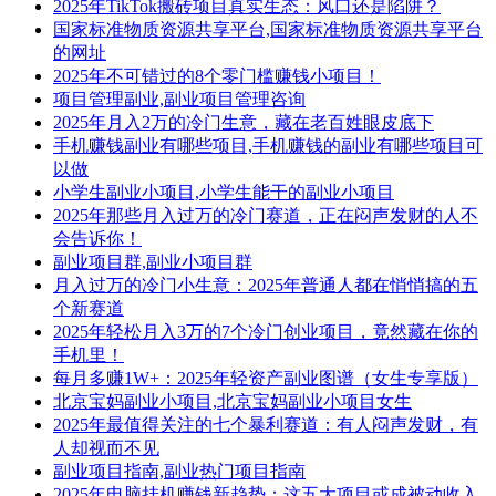
2025年TikTok搬砖项目真实生态：风口还是陷阱？
国家标准物质资源共享平台,国家标准物质资源共享平台
的网址
2025年不可错过的8个零门槛赚钱小项目！
项目管理副业,副业项目管理咨询
2025年月入2万的冷门生意，藏在老百姓眼皮底下
手机赚钱副业有哪些项目,手机赚钱的副业有哪些项目可
以做
小学生副业小项目,小学生能干的副业小项目
2025年那些月入过万的冷门赛道，正在闷声发财的人不
会告诉你！
副业项目群,副业小项目群
月入过万的冷门小生意：2025年普通人都在悄悄搞的五
个新赛道
2025年轻松月入3万的7个冷门创业项目，竟然藏在你的
手机里！
每月多赚1W+：2025年轻资产副业图谱（女生专享版）
北京宝妈副业小项目,北京宝妈副业小项目女生
2025年最值得关注的七个暴利赛道：有人闷声发财，有
人却视而不见
副业项目指南,副业热门项目指南
2025年电脑挂机赚钱新趋势：这五大项目或成被动收入