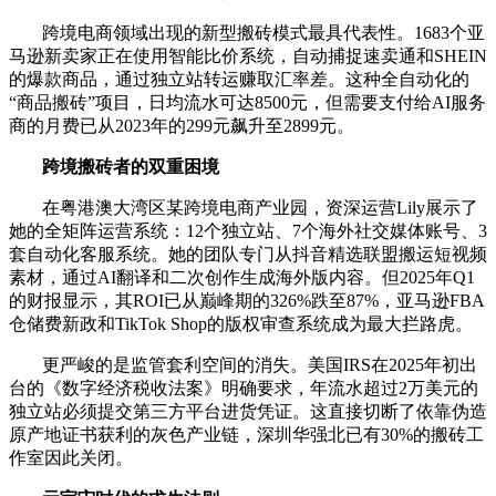
跨境电商领域出现的新型搬砖模式最具代表性。1683个亚
马逊新卖家正在使用智能比价系统，自动捕捉速卖通和SHEIN
的爆款商品，通过独立站转运赚取汇率差。这种全自动化的
“商品搬砖”项目，日均流水可达8500元，但需要支付给AI服务
商的月费已从2023年的299元飙升至2899元。
跨境搬砖者的双重困境
在粤港澳大湾区某跨境电商产业园，资深运营Lily展示了
她的全矩阵运营系统：12个独立站、7个海外社交媒体账号、3
套自动化客服系统。她的团队专门从抖音精选联盟搬运短视频
素材，通过AI翻译和二次创作生成海外版内容。但2025年Q1
的财报显示，其ROI已从巅峰期的326%跌至87%，亚马逊FBA
仓储费新政和TikTok Shop的版权审查系统成为最大拦路虎。
更严峻的是监管套利空间的消失。美国IRS在2025年初出
台的《数字经济税收法案》明确要求，年流水超过2万美元的
独立站必须提交第三方平台进货凭证。这直接切断了依靠伪造
原产地证书获利的灰色产业链，深圳华强北已有30%的搬砖工
作室因此关闭。