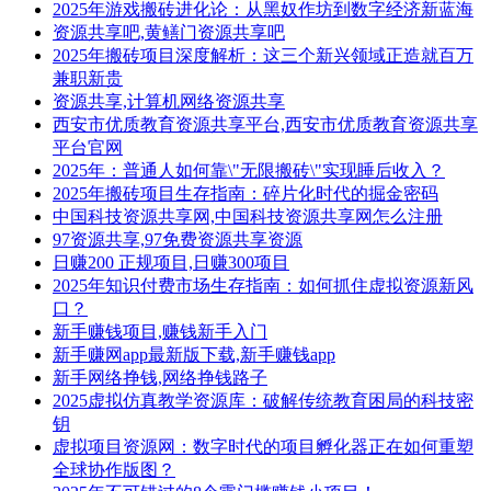
2025年游戏搬砖进化论：从黑奴作坊到数字经济新蓝海
资源共享吧,黄鳝门资源共享吧
2025年搬砖项目深度解析：这三个新兴领域正造就百万
兼职新贵
资源共享,计算机网络资源共享
西安市优质教育资源共享平台,西安市优质教育资源共享
平台官网
2025年：普通人如何靠\"无限搬砖\"实现睡后收入？
2025年搬砖项目生存指南：碎片化时代的掘金密码
中国科技资源共享网,中国科技资源共享网怎么注册
97资源共享,97免费资源共享资源
日赚200 正规项目,日赚300项目
2025年知识付费市场生存指南：如何抓住虚拟资源新风
口？
新手赚钱项目,赚钱新手入门
新手赚网app最新版下载,新手赚钱app
新手网络挣钱,网络挣钱路子
2025虚拟仿真教学资源库：破解传统教育困局的科技密
钥
虚拟项目资源网：数字时代的项目孵化器正在如何重塑
全球协作版图？