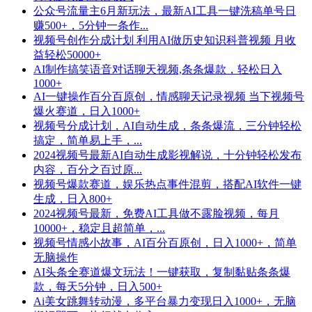
公众号流量主6月新玩法，最新AI工具一键洗稿单号日
赚500+，5分钟一条作...
视频号创作分成计划 利用AI做历史知识科普视频 月收
益轻松50000+
AI制作搞笑语音对话聊天视频,条条爆款，轻松日入
1000+
AI一键操作百分百原创，情感聊天记录视频 当下视频号
爆火赛道，日入1000+
视频号分成计划，AI自动生成，条条爆流，三分钟轻松
搞定，简单易上手，...
2024视频号最新AI自动生成影视解说，十分钟轻松发布
内容，百分之百过原...
视频号爆款赛道，娱乐热点事件混剪，搭配AI软件一键
生成，日入800+
2024视频号最新，免费AI工具做不露脸视频，每月
10000+，稳定且超简单，...
视频号情感小故事，AI百分百原创，日入1000+，简单
无脑操作
AI头条全赛道爆文玩法！一键获取，复制黏贴条条爆
款，每天5分钟，日入500+
Ai美女跳舞转动漫，多平台暴力变现日入1000+，无脑