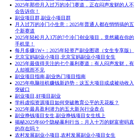
2025年那些月入过万的冷门赛道，正在闷声发财的人不
会告诉你！
副业项目群,副业小项目群
月入过万的冷门小生意：2025年普通人都在悄悄搞的五
个新赛道
2025年轻松月入3万的7个冷门创业项目，竟然藏在你的
手机里！
每月多赚1W+：2025年轻资产副业图谱（女生专享版）
北京宝妈副业小项目,北京宝妈副业小项目女生
2025年最值得关注的七个暴利赛道：有人闷声发财，有
人却视而不见
副业项目指南,副业热门项目指南
2025年电脑挂机赚钱新趋势：这五大项目或成被动收入
突破口
副业项目,好项目副业
学科虚拟资源项目如何突破教育公平的天花板？
2025年最具盈利潜力的五大新兴行业盘点
副业挣钱项目女生,副业挣钱项目女生线上
揭秘2025年60个隐秘暴利行当：月入十万的财富密码真
的存在吗？
农村发展副业小项目,农村发展副业小项目女生