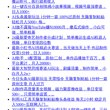
搬运即可，执行就有收入
AI一键百分百原创情感小故事视频，视频号最顶赛道，
日入1000+
AI头条最新玩法 1分钟一篇 100%过原创 无脑复制粘贴
轻松月入5000+ 每...
AI做不露脸YouTube赚$10000月，傻瓜式操作，小白可
做，简单粗暴
24最新爱奇艺创作者分成计划，简单搬运生成AI机器人
视频，单日变现四位数
最新小红书AI洗稿必火赛道，当天做当天上手 作品制作
仅需1分钟，日入1000+
AI歌手，0配置版，原创/二创，单作品播放千百万，多
平台累计，月入20000+
最新大智慧思维赛道AI玩法，刷爆流量，制作简单，小
白月入2w+
今日头条AI最新玩法 无需指令 无脑复制粘贴 1分钟一篇
原创文章 月入过万
AI制作高质量美女视频，磁力聚星撸收益，单日变现
500+，只需简单设置，...
利用AI工具无脑复制粘贴撸头条收益 每天2小时 稳定月
入5000+互联网入门...
2024最新项目，支付宝分成计划 AI软件一键生成，三分