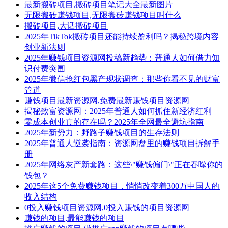
最新搬砖项目,搬砖项目笔记大全最新图片
无限搬砖赚钱项目,无限搬砖赚钱项目叫什么
搬砖项目,大话搬砖项目
2025年TikTok搬砖项目还能持续盈利吗？揭秘跨境内容
创业新法则
2025年赚钱项目资源网投稿新趋势：普通人如何借力知
识付费突围
2025年微信抢红包黑产现状调查：那些你看不见的财富
管道
赚钱项目最新资源网,免费最新赚钱项目资源网
揭秘致富资源网：2025年普通人如何抓住新经济红利
零成本创业真的存在吗？2025年全网最全避坑指南
2025年新势力：野路子赚钱项目的生存法则
2025年普通人逆袭指南：资源网盘里的赚钱项目拆解手
册
2025年网络灰产新套路：这些\"赚钱偏门\"正在吞噬你的
钱包？
2025年这5个免费赚钱项目，悄悄改变着300万中国人的
收入结构
0投入赚钱项目资源网,0投入赚钱的项目资源网
赚钱的项目,最能赚钱的项目