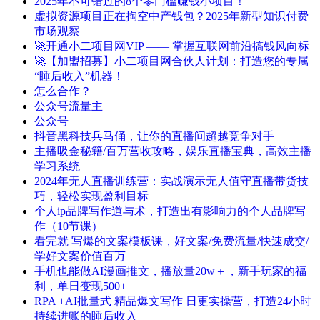
2025年不可错过的8个零门槛赚钱小项目！
虚拟资源项目正在掏空中产钱包？2025年新型知识付费
市场观察
🚀开通小二项目网VIP —— 掌握互联网前沿搞钱风向标
🚀【加盟招募】小二项目网合伙人计划：打造您的专属
“睡后收入”机器！
怎么合作？
公众号流量主
公众号
抖音黑科技兵马俑，让你的直播间超越竞争对手
主播吸金秘籍/百万营收攻略，娱乐直播宝典，高效主播
学习系统
2024年无人直播训练营：实战演示无人值守直播带货技
巧，轻松实现盈利目标
个人ip品牌写作道与术，打造出有影响力的个人品牌写
作（10节课）
看完就 写爆的文案模板课，好文案/免费流量/快速成交/
学好文案价值百万
手机也能做AI漫画推文，播放量20w＋，新手玩家的福
利，单日变现500+
RPA +AI批量式 精品爆文写作 日更实操营，打造24小时
持续进账的睡后收入