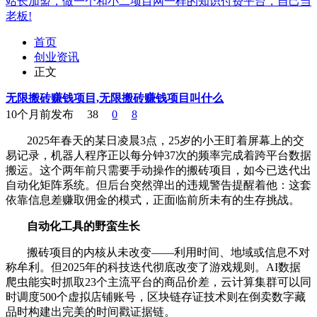
站长加盟，做一个和小二项目网一样的知识付费平台，自己当
老板!
首页
创业资讯
正文
无限搬砖赚钱项目,无限搬砖赚钱项目叫什么
10个月前发布
38
0
8
2025年春天的某日凌晨3点，25岁的小王盯着屏幕上的交
易记录，机器人程序正以每分钟37次的频率完成着跨平台数据
搬运。这个两年前只需要手动操作的搬砖项目，如今已迭代出
自动化矩阵系统。但后台突然弹出的违规警告提醒着他：这套
依靠信息差赚取佣金的模式，正面临前所未有的生存挑战。
自动化工具的野蛮生长
搬砖项目的内核从未改变——利用时间、地域或信息不对
称牟利。但2025年的科技迭代彻底改变了游戏规则。AI数据
爬虫能实时抓取23个主流平台的商品价差，云计算集群可以同
时调度500个虚拟店铺账号，区块链存证技术则在倒卖数字藏
品时构建出完美的时间戳证据链。