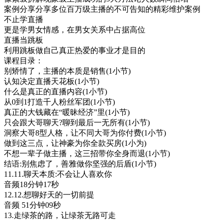
案例分享分享多位百万级主播的不可告知的精彩维护案例
不止学直播
更是学男女情感，在男女关系中占据高位
直播当跳板
利用跳板做自己真正热爱的事业才是目的
课程目录：
别矫情了，主播的本质是销售(1小节)
认知决定直播天花板(1小节)
什么是真正的直播内容(1小节)
从0到1打造千人粉丝军团(1小节)
真正的大钱藏在“暖昧经济”里(1小节)
只会跟大哥聊天?聊到最后一无所有(1小节)
洞察大哥8型人格，让不同大哥为你付费(1小节)
做到这三点，让神豪为你全款买房(1小为)
不想一辈子做主播，这三招带你全身而退(1小节)
结语:别焦虑了，善雅做你坚强的后盾(1小节)
11.11.聊天本质:不会让人喜欢你
音频18分钟17秒
12.12.想聊好天的一切前提
音频 51分钟09秒
13.走绿茶的路，让绿茶无路可走