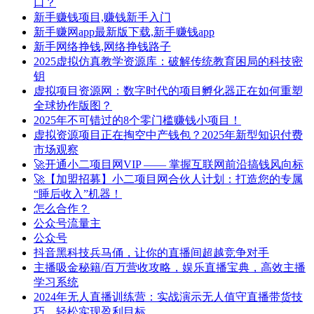
口？
新手赚钱项目,赚钱新手入门
新手赚网app最新版下载,新手赚钱app
新手网络挣钱,网络挣钱路子
2025虚拟仿真教学资源库：破解传统教育困局的科技密
钥
虚拟项目资源网：数字时代的项目孵化器正在如何重塑
全球协作版图？
2025年不可错过的8个零门槛赚钱小项目！
虚拟资源项目正在掏空中产钱包？2025年新型知识付费
市场观察
🚀开通小二项目网VIP —— 掌握互联网前沿搞钱风向标
🚀【加盟招募】小二项目网合伙人计划：打造您的专属
“睡后收入”机器！
怎么合作？
公众号流量主
公众号
抖音黑科技兵马俑，让你的直播间超越竞争对手
主播吸金秘籍/百万营收攻略，娱乐直播宝典，高效主播
学习系统
2024年无人直播训练营：实战演示无人值守直播带货技
巧，轻松实现盈利目标