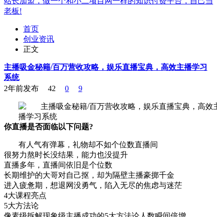
站长加盟，做一个和小二项目网一样的知识付费平台，自己当
老板!
首页
创业资讯
正文
主播吸金秘籍/百万营收攻略，娱乐直播宝典，高效主播学习
系统
2年前发布
42
0
9
你直播是否面临以下问题?
有人气有弹幕，礼物却不如个位数直播间
很努力熬时长没结果，能力也没提升
直播多年，直播间依旧是个位数
长期维护的大哥对自己抠，却为隔壁主播豪掷千金
进入疲惫期，想退网没勇气，陷入无尽的焦虑与迷茫
4大课程亮点
5大方法论
像素级拆解现象级主播成功的5大方法论人数瞬间倍增