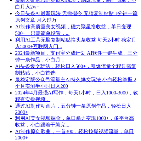
最新大智慧思维赛道AI玩法，刷爆流量，制作简单，小
白月入2w+
今日头条AI最新玩法 无需指令 无脑复制粘贴 1分钟一篇
原创文章 月入过万
AI制作高质量美女视频，磁力聚星撸收益，单日变现
500+，只需简单设置，...
利用AI工具无脑复制粘贴撸头条收益 每天2小时 稳定月
入5000+互联网入门...
2024最新项目，支付宝分成计划 AI软件一键生成，三分
钟一条作品，小白月...
Ai头条爆文玩法，轻松日入500+，引爆流量全程只需复
制粘贴，小白首选
最稳定版公众号流量主AI持久爆文玩法 小白轻松掌握 2
个月实测半小时日入200
2024年4月最强AI写作，每天1小时，日入1000-3000，教
程有实操视频，
通过AI制作动画片，五分钟一条原创作品，轻松日入
2000+
利用AI美女视频掘金，单日暴力变现1000+，多平台高
收益，小白跟着干就完...
AI制作原创歌曲，一首300，轻松拉爆视频流量，单日
2000+