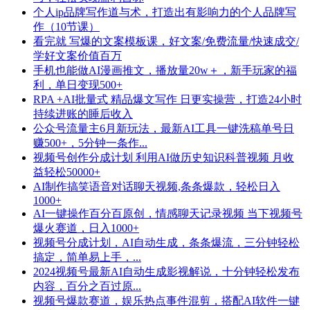
个人ip品牌写作道与术，打造出有影响力的个人品牌写
作（10节课）
看完就 写爆的文案模板课，好文案/免费流量/快速成交/
学好文案价值百万
手机也能做AI漫画推文，播放量20w＋，新手玩家的福
利，单日变现500+
RPA +AI批量式 精品爆文写作 日更实操营，打造24小时
持续进账的睡后收入
公众号流量主6月新玩法，最新AI工具一键洗稿单号日
赚500+，5分钟一条作...
视频号创作分成计划 利用AI做历史知识科普视频 月收
益轻松50000+
AI制作搞笑语音对话聊天视频,条条爆款，轻松日入
1000+
AI一键操作百分百原创，情感聊天记录视频 当下视频号
爆火赛道，日入1000+
视频号分成计划，AI自动生成，条条爆流，三分钟轻松
搞定，简单易上手，...
2024视频号最新AI自动生成影视解说，十分钟轻松发布
内容，百分之百过原...
视频号爆款赛道，娱乐热点事件混剪，搭配AI软件一键