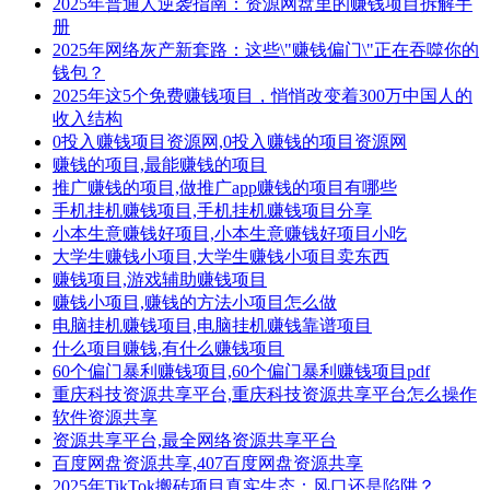
2025年普通人逆袭指南：资源网盘里的赚钱项目拆解手
册
2025年网络灰产新套路：这些\"赚钱偏门\"正在吞噬你的
钱包？
2025年这5个免费赚钱项目，悄悄改变着300万中国人的
收入结构
0投入赚钱项目资源网,0投入赚钱的项目资源网
赚钱的项目,最能赚钱的项目
推广赚钱的项目,做推广app赚钱的项目有哪些
手机挂机赚钱项目,手机挂机赚钱项目分享
小本生意赚钱好项目,小本生意赚钱好项目小吃
大学生赚钱小项目,大学生赚钱小项目卖东西
赚钱项目,游戏辅助赚钱项目
赚钱小项目,赚钱的方法小项目怎么做
电脑挂机赚钱项目,电脑挂机赚钱靠谱项目
什么项目赚钱,有什么赚钱项目
60个偏门暴利赚钱项目,60个偏门暴利赚钱项目pdf
重庆科技资源共享平台,重庆科技资源共享平台怎么操作
软件资源共享
资源共享平台,最全网络资源共享平台
百度网盘资源共享,407百度网盘资源共享
2025年TikTok搬砖项目真实生态：风口还是陷阱？