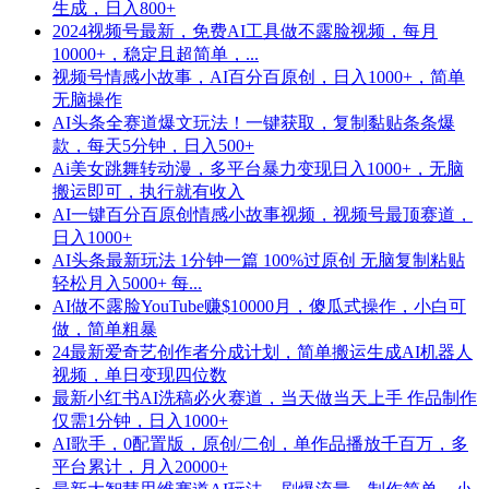
生成，日入800+
2024视频号最新，免费AI工具做不露脸视频，每月
10000+，稳定且超简单，...
视频号情感小故事，AI百分百原创，日入1000+，简单
无脑操作
AI头条全赛道爆文玩法！一键获取，复制黏贴条条爆
款，每天5分钟，日入500+
Ai美女跳舞转动漫，多平台暴力变现日入1000+，无脑
搬运即可，执行就有收入
AI一键百分百原创情感小故事视频，视频号最顶赛道，
日入1000+
AI头条最新玩法 1分钟一篇 100%过原创 无脑复制粘贴
轻松月入5000+ 每...
AI做不露脸YouTube赚$10000月，傻瓜式操作，小白可
做，简单粗暴
24最新爱奇艺创作者分成计划，简单搬运生成AI机器人
视频，单日变现四位数
最新小红书AI洗稿必火赛道，当天做当天上手 作品制作
仅需1分钟，日入1000+
AI歌手，0配置版，原创/二创，单作品播放千百万，多
平台累计，月入20000+