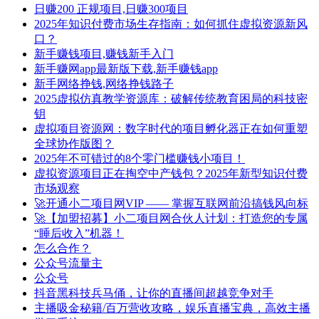
日赚200 正规项目,日赚300项目
2025年知识付费市场生存指南：如何抓住虚拟资源新风
口？
新手赚钱项目,赚钱新手入门
新手赚网app最新版下载,新手赚钱app
新手网络挣钱,网络挣钱路子
2025虚拟仿真教学资源库：破解传统教育困局的科技密
钥
虚拟项目资源网：数字时代的项目孵化器正在如何重塑
全球协作版图？
2025年不可错过的8个零门槛赚钱小项目！
虚拟资源项目正在掏空中产钱包？2025年新型知识付费
市场观察
🚀开通小二项目网VIP —— 掌握互联网前沿搞钱风向标
🚀【加盟招募】小二项目网合伙人计划：打造您的专属
“睡后收入”机器！
怎么合作？
公众号流量主
公众号
抖音黑科技兵马俑，让你的直播间超越竞争对手
主播吸金秘籍/百万营收攻略，娱乐直播宝典，高效主播