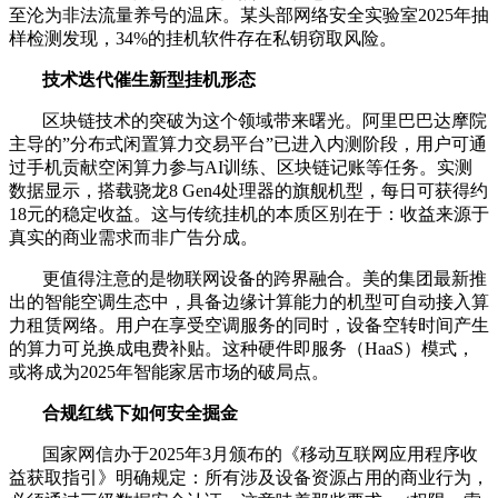
至沦为非法流量养号的温床。某头部网络安全实验室2025年抽
样检测发现，34%的挂机软件存在私钥窃取风险。
技术迭代催生新型挂机形态
区块链技术的突破为这个领域带来曙光。阿里巴巴达摩院
主导的”分布式闲置算力交易平台”已进入内测阶段，用户可通
过手机贡献空闲算力参与AI训练、区块链记账等任务。实测
数据显示，搭载骁龙8 Gen4处理器的旗舰机型，每日可获得约
18元的稳定收益。这与传统挂机的本质区别在于：收益来源于
真实的商业需求而非广告分成。
更值得注意的是物联网设备的跨界融合。美的集团最新推
出的智能空调生态中，具备边缘计算能力的机型可自动接入算
力租赁网络。用户在享受空调服务的同时，设备空转时间产生
的算力可兑换成电费补贴。这种硬件即服务（HaaS）模式，
或将成为2025年智能家居市场的破局点。
合规红线下如何安全掘金
国家网信办于2025年3月颁布的《移动互联网应用程序收
益获取指引》明确规定：所有涉及设备资源占用的商业行为，