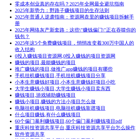
零成本创业真的存在吗？2025年全网最全避坑指南
2025年新势力：野路子赚钱项目的生存法则
2025年普通人逆袭指南：资源网盘里的赚钱项目拆解手
册
2025年网络灰产新套路：这些\"赚钱偏门\"正在吞噬你的
钱包？
2025年这5个免费赚钱项目，悄悄改变着300万中国人的
收入结构
0投入赚钱项目资源网,0投入赚钱的项目资源网
赚钱的项目,最能赚钱的项目
推广赚钱的项目,做推广app赚钱的项目有哪些
手机挂机赚钱项目,手机挂机赚钱项目分享
小本生意赚钱好项目,小本生意赚钱好项目小吃
大学生赚钱小项目,大学生赚钱小项目卖东西
赚钱项目,游戏辅助赚钱项目
赚钱小项目,赚钱的方法小项目怎么做
电脑挂机赚钱项目,电脑挂机赚钱靠谱项目
什么项目赚钱,有什么赚钱项目
60个偏门暴利赚钱项目,60个偏门暴利赚钱项目pdf
重庆科技资源共享平台,重庆科技资源共享平台怎么操作
软件资源共享