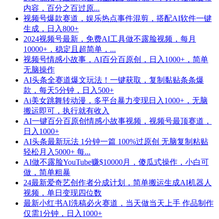
内容，百分之百过原...
视频号爆款赛道，娱乐热点事件混剪，搭配AI软件一键
生成，日入800+
2024视频号最新，免费AI工具做不露脸视频，每月
10000+，稳定且超简单，...
视频号情感小故事，AI百分百原创，日入1000+，简单
无脑操作
AI头条全赛道爆文玩法！一键获取，复制黏贴条条爆
款，每天5分钟，日入500+
Ai美女跳舞转动漫，多平台暴力变现日入1000+，无脑
搬运即可，执行就有收入
AI一键百分百原创情感小故事视频，视频号最顶赛道，
日入1000+
AI头条最新玩法 1分钟一篇 100%过原创 无脑复制粘贴
轻松月入5000+ 每...
AI做不露脸YouTube赚$10000月，傻瓜式操作，小白可
做，简单粗暴
24最新爱奇艺创作者分成计划，简单搬运生成AI机器人
视频，单日变现四位数
最新小红书AI洗稿必火赛道，当天做当天上手 作品制作
仅需1分钟，日入1000+