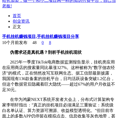
站长加盟，做一个和小二项目网一样的知识付费平台，自己当
老板!
首页
创业资讯
正文
手机挂机赚钱项目,手机挂机赚钱项目分享
10个月前发布
48
0
8
伪需求还是真机遇？剖析手机挂机现状
2025年一季度TikTok电商数据监测报告显示，挂机类应用
在应用商店的搜索量同比暴涨327%。这种被称为”数字佃农经
济”的模式，正在悄然改写互联网生态。据工信部最新披露，
我国现有136款备案的挂机平台，日均活跃设备突破1.2亿台，
但这个数据背后隐藏着巨大隐忧——超过67%的用户月收益不
足30元。
在华为鸿蒙NEXT系统开发者大会上，分布式计算架构专
家李明轩指出：”真正的挂机项目必须满足三重验证：系统级
白名单认证、算力资源可溯源、收益模型透明化。”但目前市
面上的多数APP仍停留在模拟点击、信息收集等灰色地带，甚