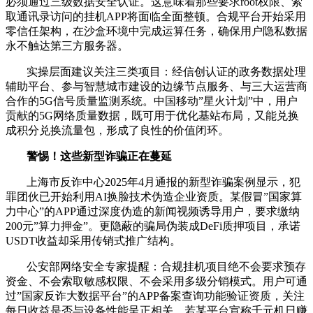
必须通过三级数据安全认证。这意味着那些要求root权限、索
取通讯录访问的挂机APP将面临全面整顿。合规平台开始采用
零信任架构，在沙盒环境中完成运算任务，确保用户隐私数据
永不触达第三方服务器。
实操层面建议关注三类项目：经信创认证的政务数据处理
辅助平台、参与智慧城市建设的边缘节点服务、与三大运营商
合作的5G信号质量监测系统。中国移动”星火计划”中，用户
贡献的5G网络质量数据，既可用于优化基站布局，又能兑换
成积分兑换流量包，形成了良性的价值闭环。
警惕！这些新型诈骗正在蔓延
上海市反诈中心2025年4月通报的新型诈骗案例显示，犯
罪团伙已开始利用AI换脸技术伪造企业资质。某假冒”国家算
力中心”的APP通过深度伪造的新闻视频诱导用户，要求缴纳
200元”算力押金”。更隐蔽的骗局伪装成DeFi质押项目，承诺
USDT收益却采用传销式推广结构。
公安部网络安全专家提醒：合规挂机项目绝不会要求预存
资金、不会索取敏感权限、不会采用多级分销模式。用户可通
过”国家反诈大数据平台”的APP备案查询功能验证资质，关注
每日收益是否与设备性能呈正相关。若某平台宣称千元机日赚