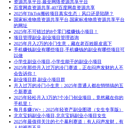
资源共享平台,最全网络资源共享平台
百度网盘资源共享,407百度网盘资源共享
2025年TikTok搬砖项目真实生态：风口还是陷阱？
国家标准物质资源共享平台,国家标准物质资源共享平台
的网址
2025年不可错过的8个零门槛赚钱小项目！
项目管理副业,副业项目管理咨询
2025年月入2万的冷门生意，藏在老百姓眼皮底下
手机赚钱副业有哪些项目,手机赚钱的副业有哪些项目可
以做
小学生副业小项目,小学生能干的副业小项目
2025年那些月入过万的冷门赛道，正在闷声发财的人不
会告诉你！
副业项目群,副业小项目群
月入过万的冷门小生意：2025年普通人都在悄悄搞的五
个新赛道
2025年轻松月入3万的7个冷门创业项目，竟然藏在你的
手机里！
每月多赚1W+：2025年轻资产副业图谱（女生专享版）
北京宝妈副业小项目,北京宝妈副业小项目女生
2025年最值得关注的七个暴利赛道：有人闷声发财，有
人却视而不见