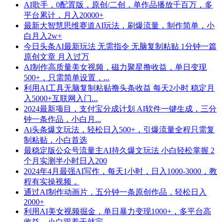
AI歌手，0配置版，原创/二创，单作品播放千百万，多
平台累计，月入20000+
最新大智慧思维赛道AI玩法，刷爆流量，制作简单，小
白月入2w+
今日头条AI最新玩法 无需指令 无脑复制粘贴 1分钟一篇
原创文章 月入过万
AI制作高质量美女视频，磁力聚星撸收益，单日变现
500+，只需简单设置，...
利用AI工具无脑复制粘贴撸头条收益 每天2小时 稳定月
入5000+互联网入门...
2024最新项目，支付宝分成计划 AI软件一键生成，三分
钟一条作品，小白月...
Ai头条爆文玩法，轻松日入500+，引爆流量全程只需复
制粘贴，小白首选
最稳定版公众号流量主AI持久爆文玩法 小白轻松掌握 2
个月实测半小时日入200
2024年4月最强AI写作，每天1小时，日入1000-3000，教
程有实操视频，
通过AI制作动画片，五分钟一条原创作品，轻松日入
2000+
利用AI美女视频掘金，单日暴力变现1000+，多平台高
收益，小白跟着干就完...