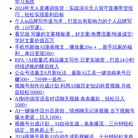
学习系统
2024年无人直播训练营：实战演示无人值守直播带货技
巧，轻松实现盈利目标
个人ip品牌写作道与术，打造出有影响力的个人品牌写
作（10节课）
看完就 写爆的文案模板课，好文案/免费流量/快速成交/
学好文案价值百万
手机也能做AI漫画推文，播放量20w＋，新手玩家的福
利，单日变现500+
RPA +AI批量式 精品爆文写作 日更实操营，打造24小时
持续进账的睡后收入
公众号流量主6月新玩法，最新AI工具一键洗稿单号日
赚500+，5分钟一条作...
视频号创作分成计划 利用AI做历史知识科普视频 月收
益轻松50000+
AI制作搞笑语音对话聊天视频,条条爆款，轻松日入
1000+
AI一键操作百分百原创，情感聊天记录视频 当下视频号
爆火赛道，日入1000+
视频号分成计划，AI自动生成，条条爆流，三分钟轻松
搞定，简单易上手，...
2024视频号最新AI自动生成影视解说，十分钟轻松发布