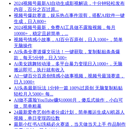
2024视频号最新AI自动生成影视解说，十分钟轻松发布
内容，百分之百过原...
视频号爆款赛道，娱乐热点事件混剪，搭配AI软件一键
生成，日入800+
2024视频号最新，免费AI工具做不露脸视频，每月
10000+，稳定且超简单，...
视频号情感小故事，AI百分百原创，日入1000+，简单
无脑操作
AI头条全赛道爆文玩法！一键获取，复制黏贴条条爆
款，每天5分钟，日入500+
Ai美女跳舞转动漫，多平台暴力变现日入1000+，无脑
搬运即可，执行就有收入
AI一键百分百原创情感小故事视频，视频号最顶赛道，
日入1000+
AI头条最新玩法 1分钟一篇 100%过原创 无脑复制粘贴
轻松月入5000+ 每...
AI做不露脸YouTube赚$10000月，傻瓜式操作，小白可
做，简单粗暴
24最新爱奇艺创作者分成计划，简单搬运生成AI机器人
视频，单日变现四位数
最新小红书AI洗稿必火赛道，当天做当天上手 作品制作