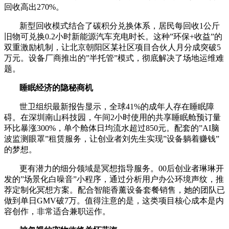
回收高出270%。
新型回收模式结合了碳积分兑换体系，居民每回收1公斤
旧物可兑换0.2小时新能源汽车充电时长。这种”环保+收益”的
双重激励机制，让北京朝阳区某社区项目合伙人月分成突破5
万元。设备厂商推出的”半托管”模式，彻底解决了场地运维难
题。
睡眠经济的隐秘商机
世卫组织最新报告显示，全球41%的成年人存在睡眠障
碍。在深圳南山科技园，午间2小时使用的共享睡眠舱预订量
环比暴涨300%，单个舱体日均流水超过850元。配套的”AI脑
波监测眼罩”租赁服务，让创业者刘先生实现”设备躺着赚钱”
的梦想。
更有潜力的细分领域是冥想指导服务。00后创业者琳琳开
发的”场景化白噪音”小程序，通过分析用户办公环境声纹，推
荐定制化冥想方案。配合智能香薰设备套餐销售，她的团队已
做到单日GMV破7万。值得注意的是，这类项目核心成本是内
容创作，非常适合兼职运作。