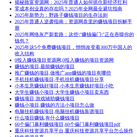
揭秘致富资源网：2025年普通人如何抓住新经济红利
零成本创业真的存在吗？2025年全网最全避坑指南
2025年新势力：野路子赚钱项目的生存法则
2025年普通人逆袭指南：资源网盘里的赚钱项目拆解手
册
2025年网络灰产新套路：这些\"赚钱偏门\"正在吞噬你的
钱包？
2025年这5个免费赚钱项目，悄悄改变着300万中国人的
收入结构
0投入赚钱项目资源网,0投入赚钱的项目资源网
赚钱的项目,最能赚钱的项目
推广赚钱的项目,做推广app赚钱的项目有哪些
手机挂机赚钱项目,手机挂机赚钱项目分享
小本生意赚钱好项目,小本生意赚钱好项目小吃
大学生赚钱小项目,大学生赚钱小项目卖东西
赚钱项目,游戏辅助赚钱项目
赚钱小项目,赚钱的方法小项目怎么做
电脑挂机赚钱项目,电脑挂机赚钱靠谱项目
什么项目赚钱,有什么赚钱项目
60个偏门暴利赚钱项目,60个偏门暴利赚钱项目pdf
重庆科技资源共享平台,重庆科技资源共享平台怎么操作