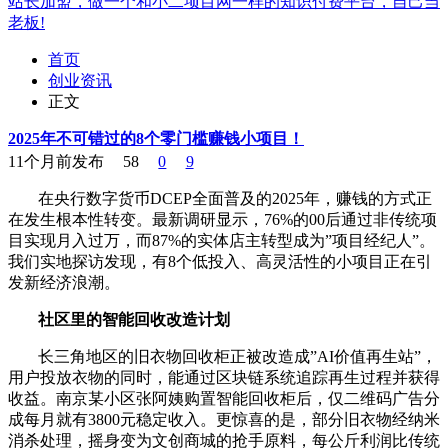
站长加盟，做一个和小二项目网一样的知识付费平台，自己当
老板!
首页
创业资讯
正文
2025年不可错过的8个零门槛赚钱小项目！
11个月前发布
58
0
9
在央行数字货币DCEP全面普及的2025年，赚钱的方式正
在发生根本性转变。最新调研显示，76%的00后通过非传统项
目实现月入过万，而87%的实体店主转型成为”项目经纪人”。
我们实地探访发现，有8个低投入、高灵活性的小项目正在引
发新经济浪潮。
社区里的智能回收改造计划
长三角地区的旧衣物回收柜正被改造成”AI价值再生站”，
用户投放衣物的同时，能通过区块链系统追踪再生过程并获得
收益。南京某小区张阿姨购置智能回收柜后，仅二维码广告分
成每月就有3800元稳定收入。更惊喜的是，部分旧衣物经纳米
消杀处理，摇身变为文创商城的抢手原料，每公斤利润比传统