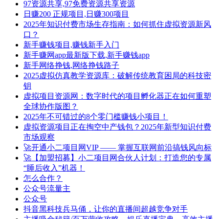
97资源共享,97免费资源共享资源
日赚200 正规项目,日赚300项目
2025年知识付费市场生存指南：如何抓住虚拟资源新风
口？
新手赚钱项目,赚钱新手入门
新手赚网app最新版下载,新手赚钱app
新手网络挣钱,网络挣钱路子
2025虚拟仿真教学资源库：破解传统教育困局的科技密
钥
虚拟项目资源网：数字时代的项目孵化器正在如何重塑
全球协作版图？
2025年不可错过的8个零门槛赚钱小项目！
虚拟资源项目正在掏空中产钱包？2025年新型知识付费
市场观察
🚀开通小二项目网VIP —— 掌握互联网前沿搞钱风向标
🚀【加盟招募】小二项目网合伙人计划：打造您的专属
“睡后收入”机器！
怎么合作？
公众号流量主
公众号
抖音黑科技兵马俑，让你的直播间超越竞争对手