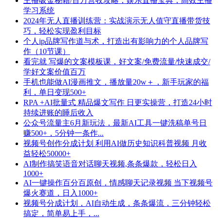
主播吸金秘籍/百万营收攻略，娱乐直播宝典，高效主播
学习系统
2024年无人直播训练营：实战演示无人值守直播带货技
巧，轻松实现盈利目标
个人ip品牌写作道与术，打造出有影响力的个人品牌写
作（10节课）
看完就 写爆的文案模板课，好文案/免费流量/快速成交/
学好文案价值百万
手机也能做AI漫画推文，播放量20w＋，新手玩家的福
利，单日变现500+
RPA +AI批量式 精品爆文写作 日更实操营，打造24小时
持续进账的睡后收入
公众号流量主6月新玩法，最新AI工具一键洗稿单号日
赚500+，5分钟一条作...
视频号创作分成计划 利用AI做历史知识科普视频 月收
益轻松50000+
AI制作搞笑语音对话聊天视频,条条爆款，轻松日入
1000+
AI一键操作百分百原创，情感聊天记录视频 当下视频号
爆火赛道，日入1000+
视频号分成计划，AI自动生成，条条爆流，三分钟轻松
搞定，简单易上手，...