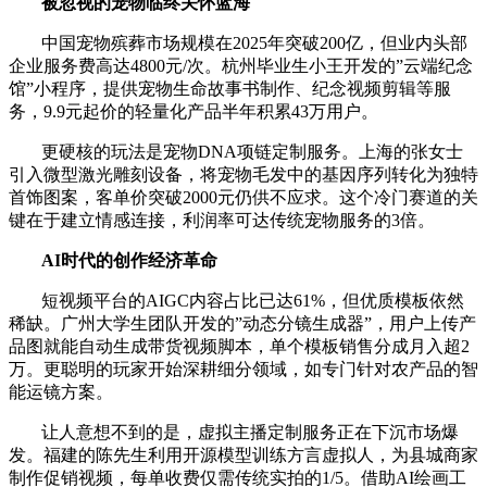
被忽视的宠物临终关怀蓝海
中国宠物殡葬市场规模在2025年突破200亿，但业内头部
企业服务费高达4800元/次。杭州毕业生小王开发的”云端纪念
馆”小程序，提供宠物生命故事书制作、纪念视频剪辑等服
务，9.9元起价的轻量化产品半年积累43万用户。
更硬核的玩法是宠物DNA项链定制服务。上海的张女士
引入微型激光雕刻设备，将宠物毛发中的基因序列转化为独特
首饰图案，客单价突破2000元仍供不应求。这个冷门赛道的关
键在于建立情感连接，利润率可达传统宠物服务的3倍。
AI时代的创作经济革命
短视频平台的AIGC内容占比已达61%，但优质模板依然
稀缺。广州大学生团队开发的”动态分镜生成器”，用户上传产
品图就能自动生成带货视频脚本，单个模板销售分成月入超2
万。更聪明的玩家开始深耕细分领域，如专门针对农产品的智
能运镜方案。
让人意想不到的是，虚拟主播定制服务正在下沉市场爆
发。福建的陈先生利用开源模型训练方言虚拟人，为县城商家
制作促销视频，每单收费仅需传统实拍的1/5。借助AI绘画工