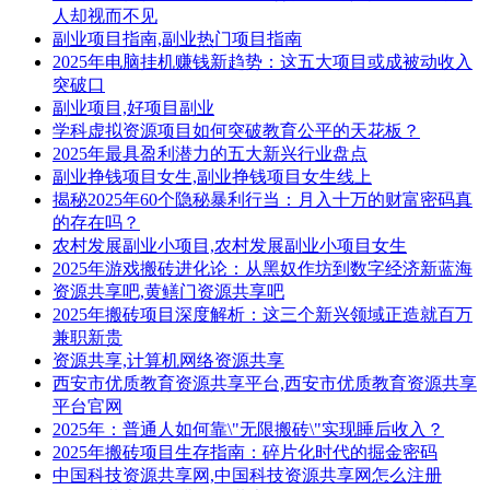
人却视而不见
副业项目指南,副业热门项目指南
2025年电脑挂机赚钱新趋势：这五大项目或成被动收入
突破口
副业项目,好项目副业
学科虚拟资源项目如何突破教育公平的天花板？
2025年最具盈利潜力的五大新兴行业盘点
副业挣钱项目女生,副业挣钱项目女生线上
揭秘2025年60个隐秘暴利行当：月入十万的财富密码真
的存在吗？
农村发展副业小项目,农村发展副业小项目女生
2025年游戏搬砖进化论：从黑奴作坊到数字经济新蓝海
资源共享吧,黄鳝门资源共享吧
2025年搬砖项目深度解析：这三个新兴领域正造就百万
兼职新贵
资源共享,计算机网络资源共享
西安市优质教育资源共享平台,西安市优质教育资源共享
平台官网
2025年：普通人如何靠\"无限搬砖\"实现睡后收入？
2025年搬砖项目生存指南：碎片化时代的掘金密码
中国科技资源共享网,中国科技资源共享网怎么注册