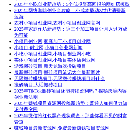
2025年小吃创业新趋势：5个低投资高回报的网红店模型
2025年网络咖啡创业全攻略：小成本撬动Z世代消费新
蓝海
农村小项目创业网,农村小项目创业网官网
2025年家庭作坊新趋势：这三个加工项目让月入过万成
为可能
小项目创业网,家庭加工小项目创业网
小项目 创业网,小项目创业网新闻
小吃小项目创业网,小项目创业网小吃
实体小项目创业网,小项目实体店创业网
游戏搬砖项目,新天龙游戏搬砖项目
最新搬砖项目,搬砖项目笔记大全最新图片
无限搬砖赚钱项目,无限搬砖赚钱项目叫什么
搬砖项目,大话搬砖项目
2025年TikTok搬砖项目还能持续盈利吗？揭秘跨境内容
创业新法则
2025年赚钱项目资源网投稿新趋势：普通人如何借力知
识付费突围
2025年微信抢红包黑产现状调查：那些你看不见的财富
管道
赚钱项目最新资源网,免费最新赚钱项目资源网