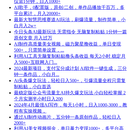
仅需1分钟，日入1000+
AI歌手，0配置版，原创/二创，单作品播放千百万，多
平台累计，月入20000+
最新大智慧思维赛道AI玩法，刷爆流量，制作简单，小
白月入2w+
今日头条AI最新玩法 无需指令 无脑复制粘贴 1分钟一篇
原创文章 月入过万
AI制作高质量美女视频，磁力聚星撸收益，单日变现
500+，只需简单设置，...
利用AI工具无脑复制粘贴撸头条收益 每天2小时 稳定月
入5000+互联网入门...
2024最新项目，支付宝分成计划 AI软件一键生成，三分
钟一条作品，小白月...
Ai头条爆文玩法，轻松日入500+，引爆流量全程只需复
制粘贴，小白首选
最稳定版公众号流量主AI持久爆文玩法 小白轻松掌握 2
个月实测半小时日入200
2024年4月最强AI写作，每天1小时，日入1000-3000，教
程有实操视频，
通过AI制作动画片，五分钟一条原创作品，轻松日入
2000+
利用AI美女视频掘金，单日暴力变现1000+，多平台高