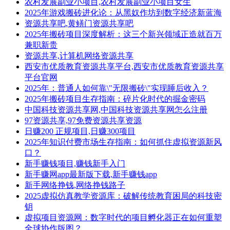
农村发展副业小项目,农村发展副业小项目女生
2025年游戏搬砖进化论：从黑奴作坊到数字经济新蓝海
资源共享吧,黄鳝门资源共享吧
2025年搬砖项目深度解析：这三个新兴领域正造就百万
兼职新贵
资源共享,计算机网络资源共享
西安市优质教育资源共享平台,西安市优质教育资源共享
平台官网
2025年：普通人如何靠\"无限搬砖\"实现睡后收入？
2025年搬砖项目生存指南：碎片化时代的掘金密码
中国科技资源共享网,中国科技资源共享网怎么注册
97资源共享,97免费资源共享资源
日赚200 正规项目,日赚300项目
2025年知识付费市场生存指南：如何抓住虚拟资源新风
口？
新手赚钱项目,赚钱新手入门
新手赚网app最新版下载,新手赚钱app
新手网络挣钱,网络挣钱路子
2025虚拟仿真教学资源库：破解传统教育困局的科技密
钥
虚拟项目资源网：数字时代的项目孵化器正在如何重塑
全球协作版图？