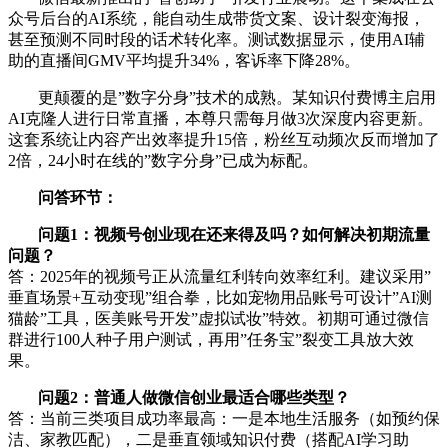
众号后台的AI系统，能自动生成带货文案、设计裂变海报，
甚至预测不同时段的话术转化率。测试数据显示，使用AI辅
助的直播间GMV平均提升34%，客诉率下降28%。
更颠覆的是”数字分身”技术的成熟。某知识付费博主启用
AI克隆人进行日常直播，本尊只需每月做3次深度内容更新。
这套系统让内容产出效率提升15倍，粉丝互动频次反而增加了
2倍，24小时在线的”数字分身”已成为标配。
问答环节：
问题1：视频号创业现在还来得及吗？如何解决初期流量
问题？
答：2025年的视频号正从流量红利转向效率红利。建议采用”
垂直场景+互动变现”组合拳，比如宠物用品账号可设计”AI测
猫龄”工具，医美账号开发”虚拟试妆”特效。初期可通过微信
群进行100人种子用户测试，再用”任务宝”裂变工具放大效
果。
问题2：普通人做微信创业最适合哪些类型？
答：当前三类项目成功率最高：一是本地生活服务（如预约保
洁、家教匹配），二是垂直领域知识付费（搭配AI学习助