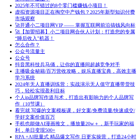
2025年不可错过的8个零门槛赚钱小项目！
虚拟资源项目正在掏空中产钱包？2025年新型知识付费
市场观察
🚀开通小二项目网VIP —— 掌握互联网前沿搞钱风向标
🚀【加盟招募】小二项目网合伙人计划：打造您的专属
“睡后收入”机器！
怎么合作？
公众号流量主
公众号
抖音黑科技兵马俑，让你的直播间超越竞争对手
主播吸金秘籍/百万营收攻略，娱乐直播宝典，高效主播
学习系统
2024年无人直播训练营：实战演示无人值守直播带货技
巧，轻松实现盈利目标
个人ip品牌写作道与术，打造出有影响力的个人品牌写
作（10节课）
看完就 写爆的文案模板课，好文案/免费流量/快速成交/
学好文案价值百万
手机也能做AI漫画推文，播放量20w＋，新手玩家的福
利，单日变现500+
RPA +AI批量式 精品爆文写作 日更实操营，打造24小时