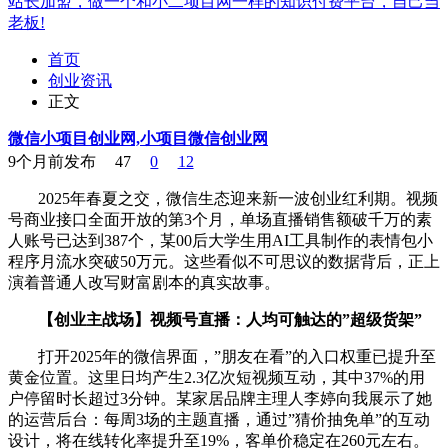
站长加盟，做一个和小二项目网一样的知识付费平台，自己当
老板!
首页
创业资讯
正文
微信小项目创业网,小项目微信创业网
9个月前发布
47
0
12
2025年春夏之交，微信生态迎来新一波创业红利期。视频
号商业接口全面开放的第3个月，单场直播销售额破千万的素
人账号已达到387个，某00后大学生用AI工具制作的表情包小
程序月流水突破50万元。这些看似不可思议的数据背后，正上
演着普通人改写财富剧本的真实故事。
【创业主战场】视频号直播：人均可触达的”超级货架”
打开2025年的微信界面，”朋友在看”的入口权重已提升至
黄金位置。这里日均产生2.3亿次短视频互动，其中37%的用
户停留时长超过3分钟。某家居品牌主理人李婷向我展示了她
的运营后台：每周3场的主题直播，通过”猜价抽免单”的互动
设计，将在线转化率提升至19%，客单价稳定在260元左右。