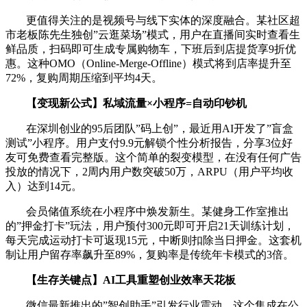
更值得关注的是视频号与线下实体的深度融合。某社区超
市老板陈先生独创”云逛菜场”模式，用户在直播间实时查看生
鲜品质，扫码即可生成专属购物车，下班后到店提货享9折优
惠。这种OMO（Online-Merge-Offline）模式将到店率提升至
72%，复购周期压缩到平均4天。
【变现新公式】私域流量×小程序=自动印钞机
在深圳创业的95后团队”码上创”，最近用AI开发了”盲盒
测试”小程序。用户支付9.9元解锁个性分析报告，分享3位好
友可免费查看完整版。这个简单的裂变模型，在没有任何广告
投放的情况下，2周内用户数突破50万，ARPU（用户平均收
入）达到14元。
会员储值系统在小程序中焕发新生。某健身工作室推出
的”押金打卡”玩法，用户预付300元即可开启21天训练计划，
每天完成运动打卡可返现15元，中断则扣除当日押金。这套机
制让用户留存率飙升至89%，复购率是传统年卡模式的3倍。
【生存关键点】AI工具重塑创业效率天花板
微信最新推出的”智创助手”引发行业震动。这个集成在公