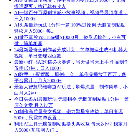
Ai美女跳舞转动漫，多平台暴力变现日入1000+，无脑
搬运即可，执行就有收入
AI一键百分百原创情感小故事视频，视频号最顶赛道，
日入1000+
AI头条最新玩法 1分钟一篇 100%过原创 无脑复制粘贴
轻松月入5000+ 每...
AI做不露脸YouTube赚$10000月，傻瓜式操作，小白可
做，简单粗暴
24最新爱奇艺创作者分成计划，简单搬运生成AI机器人
视频，单日变现四位数
最新小红书AI洗稿必火赛道，当天做当天上手 作品制作
仅需1分钟，日入1000+
AI歌手，0配置版，原创/二创，单作品播放千百万，多
平台累计，月入20000+
最新大智慧思维赛道AI玩法，刷爆流量，制作简单，小
白月入2w+
今日头条AI最新玩法 无需指令 无脑复制粘贴 1分钟一篇
原创文章 月入过万
AI制作高质量美女视频，磁力聚星撸收益，单日变现
500+，只需简单设置，...
利用AI工具无脑复制粘贴撸头条收益 每天2小时 稳定月
入5000+互联网入门...