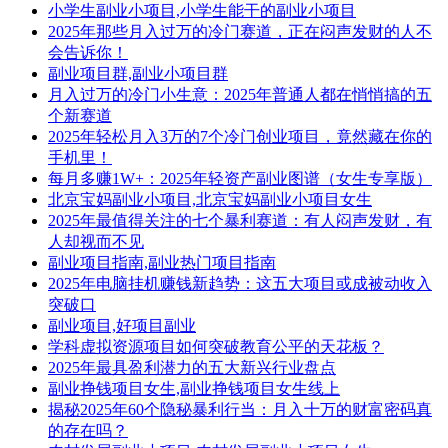
小学生副业小项目,小学生能干的副业小项目
2025年那些月入过万的冷门赛道，正在闷声发财的人不
会告诉你！
副业项目群,副业小项目群
月入过万的冷门小生意：2025年普通人都在悄悄搞的五
个新赛道
2025年轻松月入3万的7个冷门创业项目，竟然藏在你的
手机里！
每月多赚1W+：2025年轻资产副业图谱（女生专享版）
北京宝妈副业小项目,北京宝妈副业小项目女生
2025年最值得关注的七个暴利赛道：有人闷声发财，有
人却视而不见
副业项目指南,副业热门项目指南
2025年电脑挂机赚钱新趋势：这五大项目或成被动收入
突破口
副业项目,好项目副业
学科虚拟资源项目如何突破教育公平的天花板？
2025年最具盈利潜力的五大新兴行业盘点
副业挣钱项目女生,副业挣钱项目女生线上
揭秘2025年60个隐秘暴利行当：月入十万的财富密码真
的存在吗？