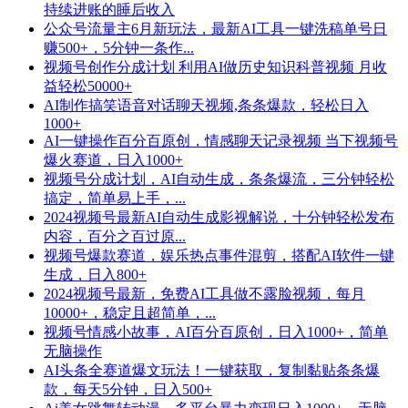
持续进账的睡后收入
公众号流量主6月新玩法，最新AI工具一键洗稿单号日
赚500+，5分钟一条作...
视频号创作分成计划 利用AI做历史知识科普视频 月收
益轻松50000+
AI制作搞笑语音对话聊天视频,条条爆款，轻松日入
1000+
AI一键操作百分百原创，情感聊天记录视频 当下视频号
爆火赛道，日入1000+
视频号分成计划，AI自动生成，条条爆流，三分钟轻松
搞定，简单易上手，...
2024视频号最新AI自动生成影视解说，十分钟轻松发布
内容，百分之百过原...
视频号爆款赛道，娱乐热点事件混剪，搭配AI软件一键
生成，日入800+
2024视频号最新，免费AI工具做不露脸视频，每月
10000+，稳定且超简单，...
视频号情感小故事，AI百分百原创，日入1000+，简单
无脑操作
AI头条全赛道爆文玩法！一键获取，复制黏贴条条爆
款，每天5分钟，日入500+