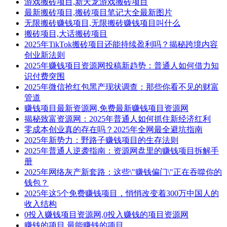
游戏搬砖项目,新天龙游戏搬砖项目
最新搬砖项目,搬砖项目笔记大全最新图片
无限搬砖赚钱项目,无限搬砖赚钱项目叫什么
搬砖项目,大话搬砖项目
2025年TikTok搬砖项目还能持续盈利吗？揭秘跨境内容
创业新法则
2025年赚钱项目资源网投稿新趋势：普通人如何借力知
识付费突围
2025年微信抢红包黑产现状调查：那些你看不见的财富
管道
赚钱项目最新资源网,免费最新赚钱项目资源网
揭秘致富资源网：2025年普通人如何抓住新经济红利
零成本创业真的存在吗？2025年全网最全避坑指南
2025年新势力：野路子赚钱项目的生存法则
2025年普通人逆袭指南：资源网盘里的赚钱项目拆解手
册
2025年网络灰产新套路：这些\"赚钱偏门\"正在吞噬你的
钱包？
2025年这5个免费赚钱项目，悄悄改变着300万中国人的
收入结构
0投入赚钱项目资源网,0投入赚钱的项目资源网
赚钱的项目,最能赚钱的项目