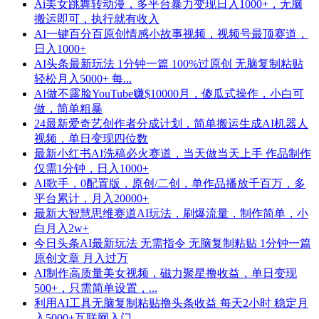
Ai美女跳舞转动漫，多平台暴力变现日入1000+，无脑
搬运即可，执行就有收入
AI一键百分百原创情感小故事视频，视频号最顶赛道，
日入1000+
AI头条最新玩法 1分钟一篇 100%过原创 无脑复制粘贴
轻松月入5000+ 每...
AI做不露脸YouTube赚$10000月，傻瓜式操作，小白可
做，简单粗暴
24最新爱奇艺创作者分成计划，简单搬运生成AI机器人
视频，单日变现四位数
最新小红书AI洗稿必火赛道，当天做当天上手 作品制作
仅需1分钟，日入1000+
AI歌手，0配置版，原创/二创，单作品播放千百万，多
平台累计，月入20000+
最新大智慧思维赛道AI玩法，刷爆流量，制作简单，小
白月入2w+
今日头条AI最新玩法 无需指令 无脑复制粘贴 1分钟一篇
原创文章 月入过万
AI制作高质量美女视频，磁力聚星撸收益，单日变现
500+，只需简单设置，...
利用AI工具无脑复制粘贴撸头条收益 每天2小时 稳定月
入5000+互联网入门...