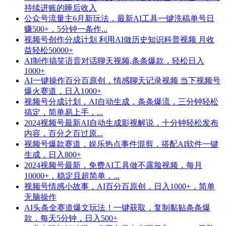
持续进账的睡后收入
公众号流量主6月新玩法，最新AI工具一键洗稿单号日
赚500+，5分钟一条作...
视频号创作分成计划 利用AI做历史知识科普视频 月收
益轻松50000+
AI制作搞笑语音对话聊天视频,条条爆款，轻松日入
1000+
AI一键操作百分百原创，情感聊天记录视频 当下视频号
爆火赛道，日入1000+
视频号分成计划，AI自动生成，条条爆流，三分钟轻松
搞定，简单易上手，...
2024视频号最新AI自动生成影视解说，十分钟轻松发布
内容，百分之百过原...
视频号爆款赛道，娱乐热点事件混剪，搭配AI软件一键
生成，日入800+
2024视频号最新，免费AI工具做不露脸视频，每月
10000+，稳定且超简单，...
视频号情感小故事，AI百分百原创，日入1000+，简单
无脑操作
AI头条全赛道爆文玩法！一键获取，复制黏贴条条爆
款，每天5分钟，日入500+