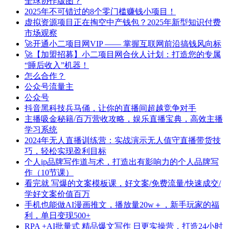
全球协作版图？
2025年不可错过的8个零门槛赚钱小项目！
虚拟资源项目正在掏空中产钱包？2025年新型知识付费
市场观察
🚀开通小二项目网VIP —— 掌握互联网前沿搞钱风向标
🚀【加盟招募】小二项目网合伙人计划：打造您的专属
“睡后收入”机器！
怎么合作？
公众号流量主
公众号
抖音黑科技兵马俑，让你的直播间超越竞争对手
主播吸金秘籍/百万营收攻略，娱乐直播宝典，高效主播
学习系统
2024年无人直播训练营：实战演示无人值守直播带货技
巧，轻松实现盈利目标
个人ip品牌写作道与术，打造出有影响力的个人品牌写
作（10节课）
看完就 写爆的文案模板课，好文案/免费流量/快速成交/
学好文案价值百万
手机也能做AI漫画推文，播放量20w＋，新手玩家的福
利，单日变现500+
RPA +AI批量式 精品爆文写作 日更实操营，打造24小时