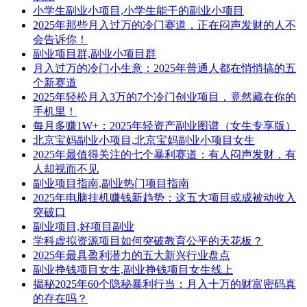
小学生副业小项目,小学生能干的副业小项目
2025年那些月入过万的冷门赛道，正在闷声发财的人不
会告诉你！
副业项目群,副业小项目群
月入过万的冷门小生意：2025年普通人都在悄悄搞的五
个新赛道
2025年轻松月入3万的7个冷门创业项目，竟然藏在你的
手机里！
每月多赚1W+：2025年轻资产副业图谱（女生专享版）
北京宝妈副业小项目,北京宝妈副业小项目女生
2025年最值得关注的七个暴利赛道：有人闷声发财，有
人却视而不见
副业项目指南,副业热门项目指南
2025年电脑挂机赚钱新趋势：这五大项目或成被动收入
突破口
副业项目,好项目副业
学科虚拟资源项目如何突破教育公平的天花板？
2025年最具盈利潜力的五大新兴行业盘点
副业挣钱项目女生,副业挣钱项目女生线上
揭秘2025年60个隐秘暴利行当：月入十万的财富密码真
的存在吗？