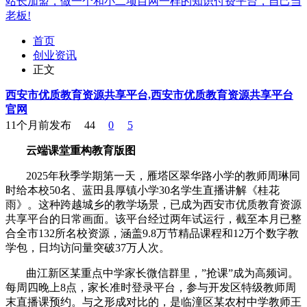
站长加盟，做一个和小二项目网一样的知识付费平台，自己当
老板!
首页
创业资讯
正文
西安市优质教育资源共享平台,西安市优质教育资源共享平台
官网
11个月前发布
44
0
5
云端课堂重构教育版图
2025年秋季学期第一天，雁塔区翠华路小学的教师周琳同
时给本校50名、蓝田县厚镇小学30名学生直播讲解《桂花
雨》。这种跨越城乡的教学场景，已成为西安市优质教育资源
共享平台的日常画面。该平台经过两年试运行，截至本月已整
合全市132所名校资源，涵盖9.8万节精品课程和12万个数字教
学包，日均访问量突破37万人次。
曲江新区某重点中学家长微信群里，”抢课”成为高频词。
每周四晚上8点，家长准时登录平台，参与开发区特级教师周
末直播课预约。与之形成对比的，是临潼区某农村中学教师王