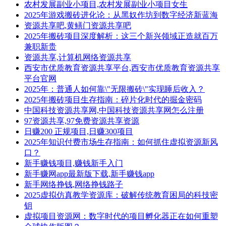
农村发展副业小项目,农村发展副业小项目女生
2025年游戏搬砖进化论：从黑奴作坊到数字经济新蓝海
资源共享吧,黄鳝门资源共享吧
2025年搬砖项目深度解析：这三个新兴领域正造就百万
兼职新贵
资源共享,计算机网络资源共享
西安市优质教育资源共享平台,西安市优质教育资源共享
平台官网
2025年：普通人如何靠\"无限搬砖\"实现睡后收入？
2025年搬砖项目生存指南：碎片化时代的掘金密码
中国科技资源共享网,中国科技资源共享网怎么注册
97资源共享,97免费资源共享资源
日赚200 正规项目,日赚300项目
2025年知识付费市场生存指南：如何抓住虚拟资源新风
口？
新手赚钱项目,赚钱新手入门
新手赚网app最新版下载,新手赚钱app
新手网络挣钱,网络挣钱路子
2025虚拟仿真教学资源库：破解传统教育困局的科技密
钥
虚拟项目资源网：数字时代的项目孵化器正在如何重塑