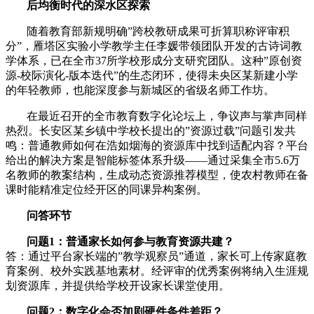
后均衡时代的深水区探索
随着教育部新规明确”跨校教研成果可折算职称评审积
分”，雁塔区实验小学教学主任李媛带领团队开发的古诗词教
学体系，已在全市37所学校形成分支研究团队。这种”原创资
源-校际演化-版本迭代”的生态闭环，使得未央区某新建小学
的年轻教师，也能深度参与新城区的省级名师工作坊。
在最近召开的全市教育数字化论坛上，争议声与掌声同样
热烈。长安区某乡镇中学校长提出的”资源过载”问题引发共
鸣：普通教师如何在浩如烟海的资源库中找到适配内容？平台
给出的解决方案是智能标签体系升级——通过采集全市5.6万
名教师的教案结构，生成动态资源推荐模型，使农村教师在备
课时能精准定位经开区的同课异构案例。
问答环节
问题1：普通家长如何参与教育资源共建？
答：通过平台家长端的”教学观察员”通道，家长可上传家庭教
育案例、校外实践基地素材。经评审的优秀案例将纳入生涯规
划资源库，并提供给学校开设家长课堂使用。
问题2：数字化会否加剧硬件条件差距？