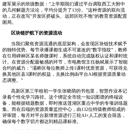
建军展示的班级数据：”上学期我们通过平台调取西工大附中
的几何解题方法论，平均分提升了13分。”这种资源的双向流
动，正在改写”开发区挤破头、远郊区吃不饱”的教育资源配置
困局。
区块链护航下的资源流动
当我们聚焦资源流通的底层架构，会发现区块链技术赋予
的独特优势。每节录播课都生成不可篡改的”数字指纹”，教师
在引用碑林区某名师微课时，系统自动完成版权认证和课时统
计。在资源分配最敏感的环节，市电教馆主任杨斌展示了智能
合约的威力：”灞桥区每位教师上传1课时优质资源，可获得兑
换其他区县3课时的权益，兑换比例由平台AI根据资源质量动
态调整。”
高新区第三学校初一学生张晓萌的书包里，智慧作业本记
录着个性化学习路径。这个绑定全市统一知识图谱的终端设
备，能根据错题数据，即时推送莲湖区重点中学的专项训练题
集。而在后端的资源质量监控中心，由132位特级教师组成的
评审团，每月对平台新增资源进行三轮AI+人工的复合筛选，
确保每个数字切片都达到精品课标准。