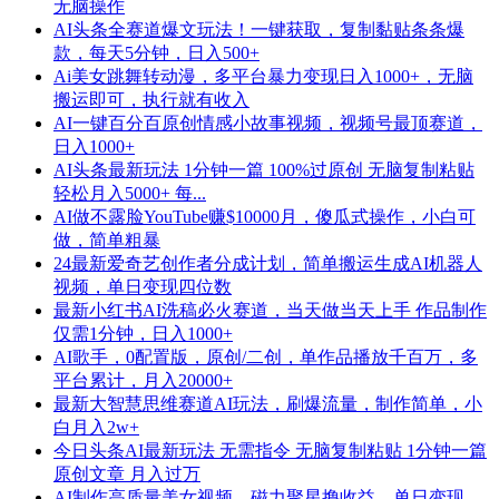
无脑操作
AI头条全赛道爆文玩法！一键获取，复制黏贴条条爆
款，每天5分钟，日入500+
Ai美女跳舞转动漫，多平台暴力变现日入1000+，无脑
搬运即可，执行就有收入
AI一键百分百原创情感小故事视频，视频号最顶赛道，
日入1000+
AI头条最新玩法 1分钟一篇 100%过原创 无脑复制粘贴
轻松月入5000+ 每...
AI做不露脸YouTube赚$10000月，傻瓜式操作，小白可
做，简单粗暴
24最新爱奇艺创作者分成计划，简单搬运生成AI机器人
视频，单日变现四位数
最新小红书AI洗稿必火赛道，当天做当天上手 作品制作
仅需1分钟，日入1000+
AI歌手，0配置版，原创/二创，单作品播放千百万，多
平台累计，月入20000+
最新大智慧思维赛道AI玩法，刷爆流量，制作简单，小
白月入2w+
今日头条AI最新玩法 无需指令 无脑复制粘贴 1分钟一篇
原创文章 月入过万
AI制作高质量美女视频，磁力聚星撸收益，单日变现