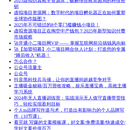
2025虚拟仿真教学资源库：破解传统教育困局的科技密
钥
虚拟项目资源网：数字时代的项目孵化器正在如何重塑
全球协作版图？
2025年不可错过的8个零门槛赚钱小项目！
虚拟资源项目正在掏空中产钱包？2025年新型知识付费
市场观察
🚀开通小二项目网VIP —— 掌握互联网前沿搞钱风向标
🚀【加盟招募】小二项目网合伙人计划：打造您的专属
“睡后收入”机器！
怎么合作？
公众号流量主
公众号
抖音黑科技兵马俑，让你的直播间超越竞争对手
主播吸金秘籍/百万营收攻略，娱乐直播宝典，高效主播
学习系统
2024年无人直播训练营：实战演示无人值守直播带货技
巧，轻松实现盈利目标
个人ip品牌写作道与术，打造出有影响力的个人品牌写
作（10节课）
看完就 写爆的文案模板课，好文案/免费流量/快速成交/
学好文案价值百万