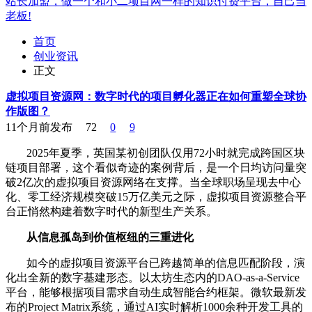
站长加盟，做一个和小二项目网一样的知识付费平台，自己当
老板!
首页
创业资讯
正文
虚拟项目资源网：数字时代的项目孵化器正在如何重塑全球协
作版图？
11个月前发布
72
0
9
2025年夏季，英国某初创团队仅用72小时就完成跨国区块
链项目部署，这个看似奇迹的案例背后，是一个日均访问量突
破2亿次的虚拟项目资源网络在支撑。当全球职场呈现去中心
化、零工经济规模突破15万亿美元之际，虚拟项目资源整合平
台正悄然构建着数字时代的新型生产关系。
从信息孤岛到价值枢纽的三重进化
如今的虚拟项目资源平台已跨越简单的信息匹配阶段，演
化出全新的数字基建形态。以太坊生态内的DAO-as-a-Service
平台，能够根据项目需求自动生成智能合约框架。微软最新发
布的Project Matrix系统，通过AI实时解析1000余种开发工具的