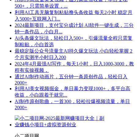
500+，只需简单设置，...
利用AI工具无脑复制粘贴撸头条收益 每天2小时 稳定月
入5000+互联网入门...
2024最新项目，支付宝分成计划 AI软件一键生成，三分
钟一条作品，小白月...
Ai头条爆文玩法，轻松日入500+，引爆流量全程只需复
制粘贴，小白首选
最稳定版公众号流量主AI持久爆文玩法 小白轻松掌握 2
个月实测半小时日入200
2024年4月最强AI写作，每天1小时，日入1000-3000，教
程有实操视频，
通过AI制作动画片，五分钟一条原创作品，轻松日入
2000+
利用AI美女视频掘金，单日暴力变现1000+，多平台高
收益，小白跟着干就完...
AI制作原创歌曲，一首300，轻松拉爆视频流量，单日
2000+
小二项目网