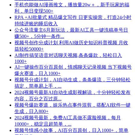
手机也能做AI漫画推文，播放量20w＋，新手玩家的福
利，单日变现500+
RPA +AI批量式 精品爆文写作 日更实操营，打造24小时
持续进账的睡后收入
公众号流量主6月新玩法，最新AI工具一键洗稿单号日
赚500+，5分钟一条作...
视频号创作分成计划 利用AI做历史知识科普视频 月收
益轻松50000+
AI制作搞笑语音对话聊天视频,条条爆款，轻松日入
1000+
AI一键操作百分百原创，情感聊天记录视频 当下视频号
爆火赛道，日入1000+
视频号分成计划，AI自动生成，条条爆流，三分钟轻松
搞定，简单易上手，...
2024视频号最新AI自动生成影视解说，十分钟轻松发布
内容，百分之百过原...
视频号爆款赛道，娱乐热点事件混剪，搭配AI软件一键
生成，日入800+
2024视频号最新，免费AI工具做不露脸视频，每月
10000+，稳定且超简单，...
视频号情感小故事，AI百分百原创，日入1000+，简单