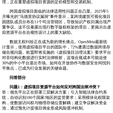
理，正在重塑虚拟项目资源的定价模型和交易机制。
跨国虚拟项目面临的法律适用性问题正在凸显。2025年5
月曝光的”马德里协议漏洞”事件显示，某跨境建筑可视化项目
因团队成员分布在11个司法管辖区，导致知识产权归属出现严
重争议。这不仅暴露出现行数字版权框架的滞后，更揭示出虚
拟资源平台在合规性设计上的重大缺陷。
数据主权纠纷正在成为新的增长痛点。OpenMeta最新统
计显示，使用虚拟项目平台的团队中，72%遭遇过数据跨境存
储合规问题。欧盟即将实施的《虚拟项目治理法案》要求平台
对非结构化数据进行实时法律映射，这项合规成本可能迫使
30%的中小平台退出市场。如何在开放协作与数据安全间找到
平衡点，已成为行业发展的关键命题。
问答部分
问题1：虚拟项目资源平台如何应对跨国法律冲突？
答：领先平台正在部署三层解决方案：引入智能法律合约系
统，自动识别180个国家/地区的监管要求；采用模块化权限架
构，使数据访问权与物理存储位置解耦；建立争议解决资金
池，通过预先计提项目佣金形成风险缓冲机制。