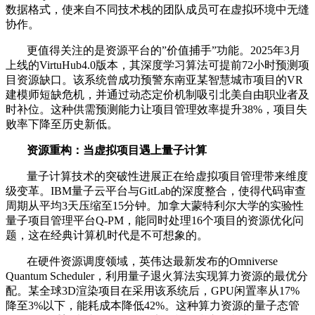
数据格式，使来自不同技术栈的团队成员可在虚拟环境中无缝
协作。
更值得关注的是资源平台的”价值捕手”功能。2025年3月
上线的VirtuHub4.0版本，其深度学习算法可提前72小时预测项
目资源缺口。该系统曾成功预警东南亚某智慧城市项目的VR
建模师短缺危机，并通过动态定价机制吸引北美自由职业者及
时补位。这种供需预测能力让项目管理效率提升38%，项目失
败率下降至历史新低。
资源重构：当虚拟项目遇上量子计算
量子计算技术的突破性进展正在给虚拟项目管理带来维度
级变革。IBM量子云平台与GitLab的深度整合，使得代码审查
周期从平均3天压缩至15分钟。加拿大蒙特利尔大学的实验性
量子项目管理平台Q-PM，能同时处理16个项目的资源优化问
题，这在经典计算机时代是不可想象的。
在硬件资源调度领域，英伟达最新发布的Omniverse
Quantum Scheduler，利用量子退火算法实现算力资源的最优分
配。某全球3D渲染项目在采用该系统后，GPU闲置率从17%
降至3%以下，能耗成本降低42%。这种算力资源的量子态管