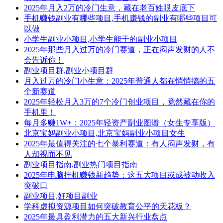
2025年月入2万的冷门生意，藏在老百姓眼皮底下
手机赚钱副业有哪些项目,手机赚钱的副业有哪些项目可
以做
小学生副业小项目,小学生能干的副业小项目
2025年那些月入过万的冷门赛道，正在闷声发财的人不
会告诉你！
副业项目群,副业小项目群
月入过万的冷门小生意：2025年普通人都在悄悄搞的五
个新赛道
2025年轻松月入3万的7个冷门创业项目，竟然藏在你的
手机里！
每月多赚1W+：2025年轻资产副业图谱（女生专享版）
北京宝妈副业小项目,北京宝妈副业小项目女生
2025年最值得关注的七个暴利赛道：有人闷声发财，有
人却视而不见
副业项目指南,副业热门项目指南
2025年电脑挂机赚钱新趋势：这五大项目或成被动收入
突破口
副业项目,好项目副业
学科虚拟资源项目如何突破教育公平的天花板？
2025年最具盈利潜力的五大新兴行业盘点