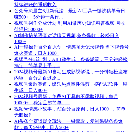
持续进账的睡后收入
公众号流量主6月新玩法，最新AI工具一键洗稿单号日
赚500+，5分钟一条作...
视频号创作分成计划 利用AI做历史知识科普视频 月收
益轻松50000+
AI制作搞笑语音对话聊天视频,条条爆款，轻松日入
1000+
AI一键操作百分百原创，情感聊天记录视频 当下视频号
爆火赛道，日入1000+
视频号分成计划，AI自动生成，条条爆流，三分钟轻松
搞定，简单易上手，...
2024视频号最新AI自动生成影视解说，十分钟轻松发布
内容，百分之百过原...
视频号爆款赛道，娱乐热点事件混剪，搭配AI软件一键
生成，日入800+
2024视频号最新，免费AI工具做不露脸视频，每月
10000+，稳定且超简单，...
视频号情感小故事，AI百分百原创，日入1000+，简单
无脑操作
AI头条全赛道爆文玩法！一键获取，复制黏贴条条爆
款，每天5分钟，日入500+