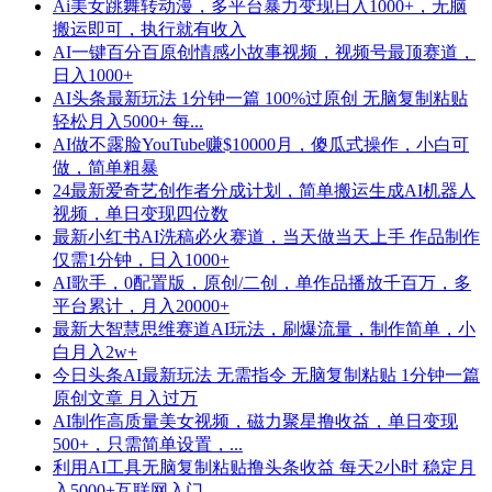
Ai美女跳舞转动漫，多平台暴力变现日入1000+，无脑
搬运即可，执行就有收入
AI一键百分百原创情感小故事视频，视频号最顶赛道，
日入1000+
AI头条最新玩法 1分钟一篇 100%过原创 无脑复制粘贴
轻松月入5000+ 每...
AI做不露脸YouTube赚$10000月，傻瓜式操作，小白可
做，简单粗暴
24最新爱奇艺创作者分成计划，简单搬运生成AI机器人
视频，单日变现四位数
最新小红书AI洗稿必火赛道，当天做当天上手 作品制作
仅需1分钟，日入1000+
AI歌手，0配置版，原创/二创，单作品播放千百万，多
平台累计，月入20000+
最新大智慧思维赛道AI玩法，刷爆流量，制作简单，小
白月入2w+
今日头条AI最新玩法 无需指令 无脑复制粘贴 1分钟一篇
原创文章 月入过万
AI制作高质量美女视频，磁力聚星撸收益，单日变现
500+，只需简单设置，...
利用AI工具无脑复制粘贴撸头条收益 每天2小时 稳定月
入5000+互联网入门...