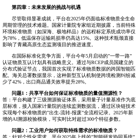
第四章：未来发展的挑战与机遇
尽管取得显著成就，平台在2025年仍面临标准物质全生命
周期管理的技术难题。国家计量院专家组近期披露，当前特殊
环境标准物质（如深海、极地样品）的远程标定系统成功率仅
为78%，低温保存运输耗损率仍高达15%。这种技术瓶颈直接
影响了青藏高原生态监测项目的推进速度。
在国际标准化竞争方面，平台今年5月启动的”一带一路”
认证物质互认计划具有战略意义。通过与RCEP成员国建立的
分布式验证节点，我国首次实现了标准物质数据的跨国智能匹
配。海关总署数据显示，这种新型互认机制使跨境检测纠纷减
少了42%，出口商品通关效率提升28%。
问题1：共享平台如何保证标准物质的量值溯源性？
答：平台构建了三级溯源验证体系，采用量子计量基准作为底
层标准，接入国家计量院的连续监测数据流，通过区块链技术
实现每个标准物质的”出生-流转-报废”全流程记录。2025年新
增的AI溯源校验模块，可实时比对超过300个特征参数。
问题2：工业用户如何获取特殊需求的标准物质？
答：针对个性化需求，平台2025年上线的”智能研发协同系统”