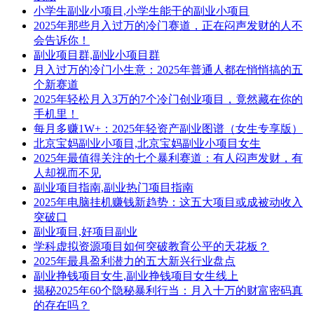
小学生副业小项目,小学生能干的副业小项目
2025年那些月入过万的冷门赛道，正在闷声发财的人不
会告诉你！
副业项目群,副业小项目群
月入过万的冷门小生意：2025年普通人都在悄悄搞的五
个新赛道
2025年轻松月入3万的7个冷门创业项目，竟然藏在你的
手机里！
每月多赚1W+：2025年轻资产副业图谱（女生专享版）
北京宝妈副业小项目,北京宝妈副业小项目女生
2025年最值得关注的七个暴利赛道：有人闷声发财，有
人却视而不见
副业项目指南,副业热门项目指南
2025年电脑挂机赚钱新趋势：这五大项目或成被动收入
突破口
副业项目,好项目副业
学科虚拟资源项目如何突破教育公平的天花板？
2025年最具盈利潜力的五大新兴行业盘点
副业挣钱项目女生,副业挣钱项目女生线上
揭秘2025年60个隐秘暴利行当：月入十万的财富密码真
的存在吗？