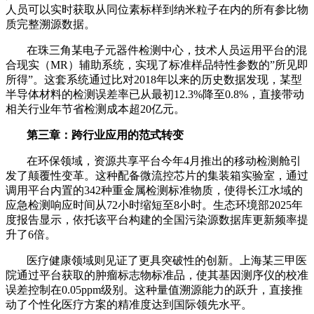
人员可以实时获取从同位素标样到纳米粒子在内的所有参比物
质完整溯源数据。
在珠三角某电子元器件检测中心，技术人员运用平台的混
合现实（MR）辅助系统，实现了标准样品特性参数的”所见即
所得”。这套系统通过比对2018年以来的历史数据发现，某型
半导体材料的检测误差率已从最初12.3%降至0.8%，直接带动
相关行业年节省检测成本超20亿元。
第三章：跨行业应用的范式转变
在环保领域，资源共享平台今年4月推出的移动检测舱引
发了颠覆性变革。这种配备微流控芯片的集装箱实验室，通过
调用平台内置的342种重金属检测标准物质，使得长江水域的
应急检测响应时间从72小时缩短至8小时。生态环境部2025年
度报告显示，依托该平台构建的全国污染源数据库更新频率提
升了6倍。
医疗健康领域则见证了更具突破性的创新。上海某三甲医
院通过平台获取的肿瘤标志物标准品，使其基因测序仪的校准
误差控制在0.05ppm级别。这种量值溯源能力的跃升，直接推
动了个性化医疗方案的精准度达到国际领先水平。