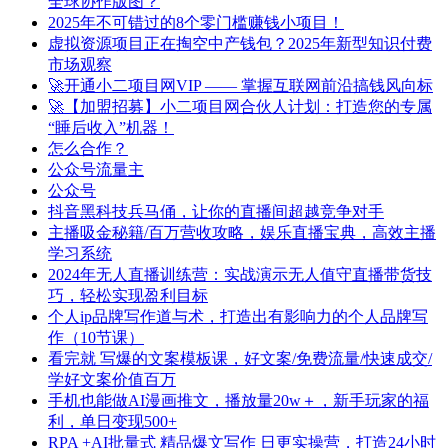
全球协作版图？
2025年不可错过的8个零门槛赚钱小项目！
虚拟资源项目正在掏空中产钱包？2025年新型知识付费
市场观察
🚀开通小二项目网VIP —— 掌握互联网前沿搞钱风向标
🚀【加盟招募】小二项目网合伙人计划：打造您的专属
“睡后收入”机器！
怎么合作？
公众号流量主
公众号
抖音黑科技兵马俑，让你的直播间超越竞争对手
主播吸金秘籍/百万营收攻略，娱乐直播宝典，高效主播
学习系统
2024年无人直播训练营：实战演示无人值守直播带货技
巧，轻松实现盈利目标
个人ip品牌写作道与术，打造出有影响力的个人品牌写
作（10节课）
看完就 写爆的文案模板课，好文案/免费流量/快速成交/
学好文案价值百万
手机也能做AI漫画推文，播放量20w＋，新手玩家的福
利，单日变现500+
RPA +AI批量式 精品爆文写作 日更实操营，打造24小时