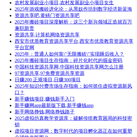
农村发展副业小项目,农村发展副业小项目女生
2025年游戏搬砖进化论：从黑奴作坊到数字经济新蓝海
资源共享吧,黄鳝门资源共享吧
2025年搬砖项目深度解析：这三个新兴领域正造就百万
兼职新贵
资源共享,计算机网络资源共享
西安市优质教育资源共享平台,西安市优质教育资源共享
平台官网
2025年：普通人如何靠\"无限搬砖\"实现睡后收入？
2025年搬砖项目生存指南：碎片化时代的掘金密码
中国科技资源共享网,中国科技资源共享网怎么注册
97资源共享,97免费资源共享资源
日赚200 正规项目,日赚300项目
2025年知识付费市场生存指南：如何抓住虚拟资源新风
口？
新手赚钱项目,赚钱新手入门
新手赚网app最新版下载,新手赚钱app
新手网络挣钱,网络挣钱路子
2025虚拟仿真教学资源库：破解传统教育困局的科技密
钥
虚拟项目资源网：数字时代的项目孵化器正在如何重塑