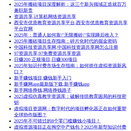
2025年搬砖项目深度解析：这三个新兴领域正造就百万
兼职新贵
资源共享,计算机网络资源共享
西安市优质教育资源共享平台,西安市优质教育资源共享
平台官网
2025年：普通人如何靠\"无限搬砖\"实现睡后收入？
2025年搬砖项目生存指南：碎片化时代的掘金密码
中国科技资源共享网,中国科技资源共享网怎么注册
97资源共享,97免费资源共享资源
日赚200 正规项目,日赚300项目
2025年知识付费市场生存指南：如何抓住虚拟资源新风
口？
新手赚钱项目,赚钱新手入门
新手赚网app最新版下载,新手赚钱app
新手网络挣钱,网络挣钱路子
2025虚拟仿真教学资源库：破解传统教育困局的科技密
钥
虚拟项目资源网：数字时代的项目孵化器正在如何重塑
全球协作版图？
2025年不可错过的8个零门槛赚钱小项目！
虚拟资源项目正在掏空中产钱包？2025年新型知识付费