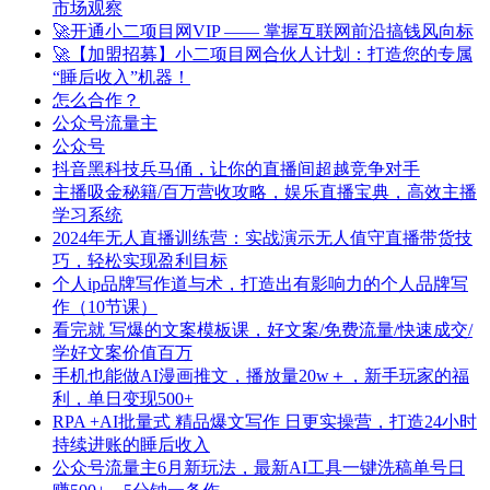
市场观察
🚀开通小二项目网VIP —— 掌握互联网前沿搞钱风向标
🚀【加盟招募】小二项目网合伙人计划：打造您的专属
“睡后收入”机器！
怎么合作？
公众号流量主
公众号
抖音黑科技兵马俑，让你的直播间超越竞争对手
主播吸金秘籍/百万营收攻略，娱乐直播宝典，高效主播
学习系统
2024年无人直播训练营：实战演示无人值守直播带货技
巧，轻松实现盈利目标
个人ip品牌写作道与术，打造出有影响力的个人品牌写
作（10节课）
看完就 写爆的文案模板课，好文案/免费流量/快速成交/
学好文案价值百万
手机也能做AI漫画推文，播放量20w＋，新手玩家的福
利，单日变现500+
RPA +AI批量式 精品爆文写作 日更实操营，打造24小时
持续进账的睡后收入
公众号流量主6月新玩法，最新AI工具一键洗稿单号日