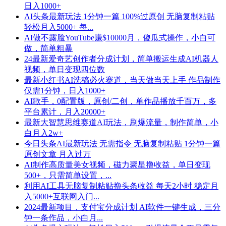
日入1000+
AI头条最新玩法 1分钟一篇 100%过原创 无脑复制粘贴
轻松月入5000+ 每...
AI做不露脸YouTube赚$10000月，傻瓜式操作，小白可
做，简单粗暴
24最新爱奇艺创作者分成计划，简单搬运生成AI机器人
视频，单日变现四位数
最新小红书AI洗稿必火赛道，当天做当天上手 作品制作
仅需1分钟，日入1000+
AI歌手，0配置版，原创/二创，单作品播放千百万，多
平台累计，月入20000+
最新大智慧思维赛道AI玩法，刷爆流量，制作简单，小
白月入2w+
今日头条AI最新玩法 无需指令 无脑复制粘贴 1分钟一篇
原创文章 月入过万
AI制作高质量美女视频，磁力聚星撸收益，单日变现
500+，只需简单设置，...
利用AI工具无脑复制粘贴撸头条收益 每天2小时 稳定月
入5000+互联网入门...
2024最新项目，支付宝分成计划 AI软件一键生成，三分
钟一条作品，小白月...