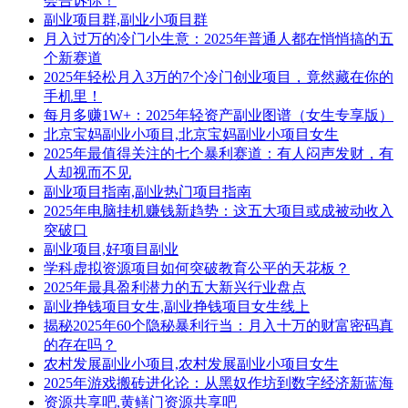
会告诉你！
副业项目群,副业小项目群
月入过万的冷门小生意：2025年普通人都在悄悄搞的五
个新赛道
2025年轻松月入3万的7个冷门创业项目，竟然藏在你的
手机里！
每月多赚1W+：2025年轻资产副业图谱（女生专享版）
北京宝妈副业小项目,北京宝妈副业小项目女生
2025年最值得关注的七个暴利赛道：有人闷声发财，有
人却视而不见
副业项目指南,副业热门项目指南
2025年电脑挂机赚钱新趋势：这五大项目或成被动收入
突破口
副业项目,好项目副业
学科虚拟资源项目如何突破教育公平的天花板？
2025年最具盈利潜力的五大新兴行业盘点
副业挣钱项目女生,副业挣钱项目女生线上
揭秘2025年60个隐秘暴利行当：月入十万的财富密码真
的存在吗？
农村发展副业小项目,农村发展副业小项目女生
2025年游戏搬砖进化论：从黑奴作坊到数字经济新蓝海
资源共享吧,黄鳝门资源共享吧