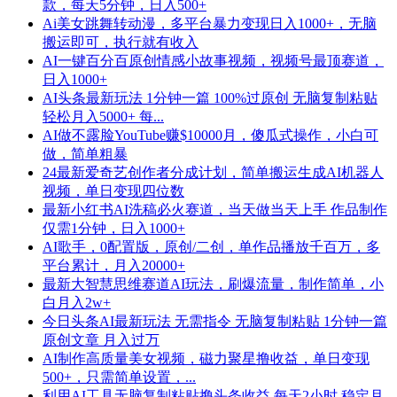
款，每天5分钟，日入500+
Ai美女跳舞转动漫，多平台暴力变现日入1000+，无脑
搬运即可，执行就有收入
AI一键百分百原创情感小故事视频，视频号最顶赛道，
日入1000+
AI头条最新玩法 1分钟一篇 100%过原创 无脑复制粘贴
轻松月入5000+ 每...
AI做不露脸YouTube赚$10000月，傻瓜式操作，小白可
做，简单粗暴
24最新爱奇艺创作者分成计划，简单搬运生成AI机器人
视频，单日变现四位数
最新小红书AI洗稿必火赛道，当天做当天上手 作品制作
仅需1分钟，日入1000+
AI歌手，0配置版，原创/二创，单作品播放千百万，多
平台累计，月入20000+
最新大智慧思维赛道AI玩法，刷爆流量，制作简单，小
白月入2w+
今日头条AI最新玩法 无需指令 无脑复制粘贴 1分钟一篇
原创文章 月入过万
AI制作高质量美女视频，磁力聚星撸收益，单日变现
500+，只需简单设置，...
利用AI工具无脑复制粘贴撸头条收益 每天2小时 稳定月