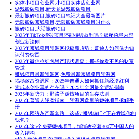
实体小项目创业网,小项目实体店创业网
游戏搬砖项目,新天龙游戏搬砖项目
最新搬砖项目,搬砖项目笔记大全最新图片
无限搬砖赚钱项目,无限搬砖赚钱项目叫什么
搬砖项目,大话搬砖项目
2025年TikTok搬砖项目还能持续盈利吗？揭秘跨境内容
创业新法则
2025年赚钱项目资源网投稿新趋势：普通人如何借力知
识付费突围
2025年微信抢红包黑产现状调查：那些你看不见的财富
管道
赚钱项目最新资源网,免费最新赚钱项目资源网
揭秘致富资源网：2025年普通人如何抓住新经济红利
零成本创业真的存在吗？2025年全网最全避坑指南
2025年新势力：野路子赚钱项目的生存法则
2025年普通人逆袭指南：资源网盘里的赚钱项目拆解手
册
2025年网络灰产新套路：这些\"赚钱偏门\"正在吞噬你的
钱包？
2025年这5个免费赚钱项目，悄悄改变着300万中国人的
收入结构