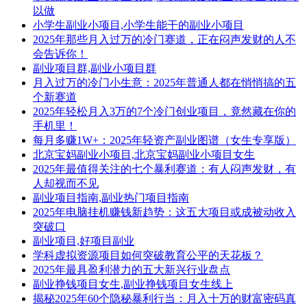
以做
小学生副业小项目,小学生能干的副业小项目
2025年那些月入过万的冷门赛道，正在闷声发财的人不
会告诉你！
副业项目群,副业小项目群
月入过万的冷门小生意：2025年普通人都在悄悄搞的五
个新赛道
2025年轻松月入3万的7个冷门创业项目，竟然藏在你的
手机里！
每月多赚1W+：2025年轻资产副业图谱（女生专享版）
北京宝妈副业小项目,北京宝妈副业小项目女生
2025年最值得关注的七个暴利赛道：有人闷声发财，有
人却视而不见
副业项目指南,副业热门项目指南
2025年电脑挂机赚钱新趋势：这五大项目或成被动收入
突破口
副业项目,好项目副业
学科虚拟资源项目如何突破教育公平的天花板？
2025年最具盈利潜力的五大新兴行业盘点
副业挣钱项目女生,副业挣钱项目女生线上
揭秘2025年60个隐秘暴利行当：月入十万的财富密码真