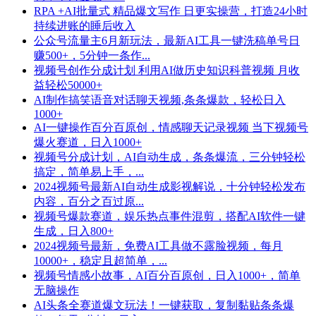
RPA +AI批量式 精品爆文写作 日更实操营，打造24小时
持续进账的睡后收入
公众号流量主6月新玩法，最新AI工具一键洗稿单号日
赚500+，5分钟一条作...
视频号创作分成计划 利用AI做历史知识科普视频 月收
益轻松50000+
AI制作搞笑语音对话聊天视频,条条爆款，轻松日入
1000+
AI一键操作百分百原创，情感聊天记录视频 当下视频号
爆火赛道，日入1000+
视频号分成计划，AI自动生成，条条爆流，三分钟轻松
搞定，简单易上手，...
2024视频号最新AI自动生成影视解说，十分钟轻松发布
内容，百分之百过原...
视频号爆款赛道，娱乐热点事件混剪，搭配AI软件一键
生成，日入800+
2024视频号最新，免费AI工具做不露脸视频，每月
10000+，稳定且超简单，...
视频号情感小故事，AI百分百原创，日入1000+，简单
无脑操作
AI头条全赛道爆文玩法！一键获取，复制黏贴条条爆