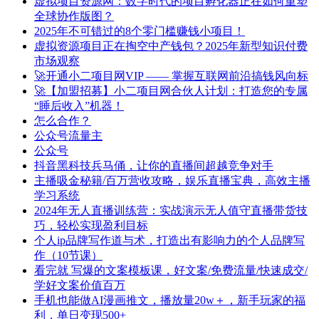
虚拟项目资源网：数字时代的项目孵化器正在如何重塑
全球协作版图？
2025年不可错过的8个零门槛赚钱小项目！
虚拟资源项目正在掏空中产钱包？2025年新型知识付费
市场观察
🚀开通小二项目网VIP —— 掌握互联网前沿搞钱风向标
🚀【加盟招募】小二项目网合伙人计划：打造您的专属
“睡后收入”机器！
怎么合作？
公众号流量主
公众号
抖音黑科技兵马俑，让你的直播间超越竞争对手
主播吸金秘籍/百万营收攻略，娱乐直播宝典，高效主播
学习系统
2024年无人直播训练营：实战演示无人值守直播带货技
巧，轻松实现盈利目标
个人ip品牌写作道与术，打造出有影响力的个人品牌写
作（10节课）
看完就 写爆的文案模板课，好文案/免费流量/快速成交/
学好文案价值百万
手机也能做AI漫画推文，播放量20w＋，新手玩家的福
利，单日变现500+