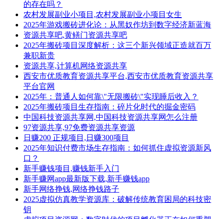
的存在吗？
农村发展副业小项目,农村发展副业小项目女生
2025年游戏搬砖进化论：从黑奴作坊到数字经济新蓝海
资源共享吧,黄鳝门资源共享吧
2025年搬砖项目深度解析：这三个新兴领域正造就百万
兼职新贵
资源共享,计算机网络资源共享
西安市优质教育资源共享平台,西安市优质教育资源共享
平台官网
2025年：普通人如何靠\"无限搬砖\"实现睡后收入？
2025年搬砖项目生存指南：碎片化时代的掘金密码
中国科技资源共享网,中国科技资源共享网怎么注册
97资源共享,97免费资源共享资源
日赚200 正规项目,日赚300项目
2025年知识付费市场生存指南：如何抓住虚拟资源新风
口？
新手赚钱项目,赚钱新手入门
新手赚网app最新版下载,新手赚钱app
新手网络挣钱,网络挣钱路子
2025虚拟仿真教学资源库：破解传统教育困局的科技密
钥