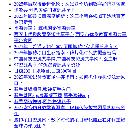
2025年游戏搬砖进化论：从黑奴作坊到数字经济新蓝海
资源共享吧,黄鳝门资源共享吧
2025年搬砖项目深度解析：这三个新兴领域正造就百万
兼职新贵
资源共享,计算机网络资源共享
西安市优质教育资源共享平台,西安市优质教育资源共享
平台官网
2025年：普通人如何靠\"无限搬砖\"实现睡后收入？
2025年搬砖项目生存指南：碎片化时代的掘金密码
中国科技资源共享网,中国科技资源共享网怎么注册
97资源共享,97免费资源共享资源
日赚200 正规项目,日赚300项目
2025年知识付费市场生存指南：如何抓住虚拟资源新风
口？
新手赚钱项目,赚钱新手入门
新手赚网app最新版下载,新手赚钱app
新手网络挣钱,网络挣钱路子
2025虚拟仿真教学资源库：破解传统教育困局的科技密
钥
虚拟项目资源网：数字时代的项目孵化器正在如何重塑
全球协作版图？