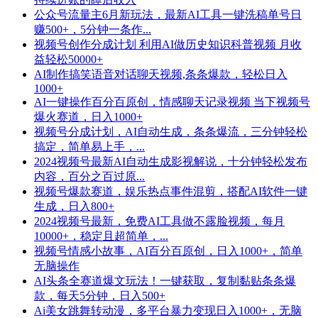
公众号流量主6月新玩法，最新AI工具一键洗稿单号日
赚500+，5分钟一条作...
视频号创作分成计划 利用AI做历史知识科普视频 月收
益轻松50000+
AI制作搞笑语音对话聊天视频,条条爆款，轻松日入
1000+
AI一键操作百分百原创，情感聊天记录视频 当下视频号
爆火赛道，日入1000+
视频号分成计划，AI自动生成，条条爆流，三分钟轻松
搞定，简单易上手，...
2024视频号最新AI自动生成影视解说，十分钟轻松发布
内容，百分之百过原...
视频号爆款赛道，娱乐热点事件混剪，搭配AI软件一键
生成，日入800+
2024视频号最新，免费AI工具做不露脸视频，每月
10000+，稳定且超简单，...
视频号情感小故事，AI百分百原创，日入1000+，简单
无脑操作
AI头条全赛道爆文玩法！一键获取，复制黏贴条条爆
款，每天5分钟，日入500+
Ai美女跳舞转动漫，多平台暴力变现日入1000+，无脑