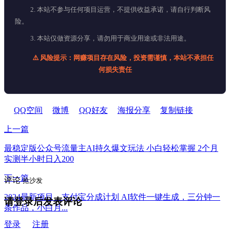
2. 本站不参与任何项目运营，不提供收益承诺，请自行判断风
险。
3. 本站仅做资源分享，请勿用于商业用途或非法用途。
⚠️ 风险提示：网赚项目存在风险，投资需谨慎，本站不承担任
何损失责任
QQ空间
微博
QQ好友
海报分享
复制链接
上一篇
最稳定版公众号流量主AI持久爆文玩法 小白轻松掌握 2个月
实测半小时日入200
下一篇
评论
抢沙发
2024最新项目，支付宝分成计划 AI软件一键生成，三分钟一
请登录后发表评论
条作品，小白月...
登录
注册