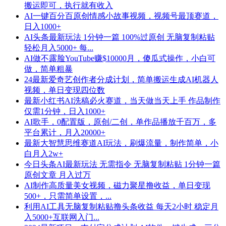
搬运即可，执行就有收入
AI一键百分百原创情感小故事视频，视频号最顶赛道，
日入1000+
AI头条最新玩法 1分钟一篇 100%过原创 无脑复制粘贴
轻松月入5000+ 每...
AI做不露脸YouTube赚$10000月，傻瓜式操作，小白可
做，简单粗暴
24最新爱奇艺创作者分成计划，简单搬运生成AI机器人
视频，单日变现四位数
最新小红书AI洗稿必火赛道，当天做当天上手 作品制作
仅需1分钟，日入1000+
AI歌手，0配置版，原创/二创，单作品播放千百万，多
平台累计，月入20000+
最新大智慧思维赛道AI玩法，刷爆流量，制作简单，小
白月入2w+
今日头条AI最新玩法 无需指令 无脑复制粘贴 1分钟一篇
原创文章 月入过万
AI制作高质量美女视频，磁力聚星撸收益，单日变现
500+，只需简单设置，...
利用AI工具无脑复制粘贴撸头条收益 每天2小时 稳定月
入5000+互联网入门...