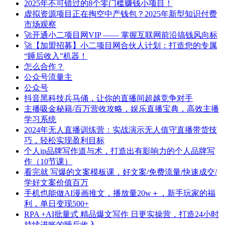
2025年不可错过的8个零门槛赚钱小项目！
虚拟资源项目正在掏空中产钱包？2025年新型知识付费
市场观察
🚀开通小二项目网VIP —— 掌握互联网前沿搞钱风向标
🚀【加盟招募】小二项目网合伙人计划：打造您的专属
“睡后收入”机器！
怎么合作？
公众号流量主
公众号
抖音黑科技兵马俑，让你的直播间超越竞争对手
主播吸金秘籍/百万营收攻略，娱乐直播宝典，高效主播
学习系统
2024年无人直播训练营：实战演示无人值守直播带货技
巧，轻松实现盈利目标
个人ip品牌写作道与术，打造出有影响力的个人品牌写
作（10节课）
看完就 写爆的文案模板课，好文案/免费流量/快速成交/
学好文案价值百万
手机也能做AI漫画推文，播放量20w＋，新手玩家的福
利，单日变现500+
RPA +AI批量式 精品爆文写作 日更实操营，打造24小时
持续进账的睡后收入