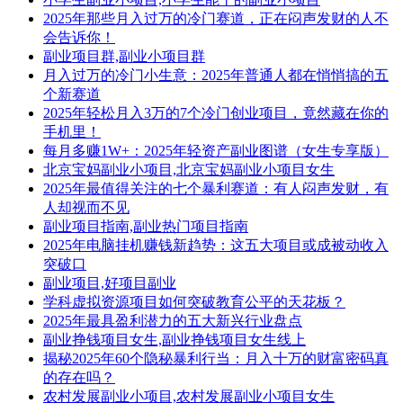
2025年那些月入过万的冷门赛道，正在闷声发财的人不
会告诉你！
副业项目群,副业小项目群
月入过万的冷门小生意：2025年普通人都在悄悄搞的五
个新赛道
2025年轻松月入3万的7个冷门创业项目，竟然藏在你的
手机里！
每月多赚1W+：2025年轻资产副业图谱（女生专享版）
北京宝妈副业小项目,北京宝妈副业小项目女生
2025年最值得关注的七个暴利赛道：有人闷声发财，有
人却视而不见
副业项目指南,副业热门项目指南
2025年电脑挂机赚钱新趋势：这五大项目或成被动收入
突破口
副业项目,好项目副业
学科虚拟资源项目如何突破教育公平的天花板？
2025年最具盈利潜力的五大新兴行业盘点
副业挣钱项目女生,副业挣钱项目女生线上
揭秘2025年60个隐秘暴利行当：月入十万的财富密码真
的存在吗？
农村发展副业小项目,农村发展副业小项目女生