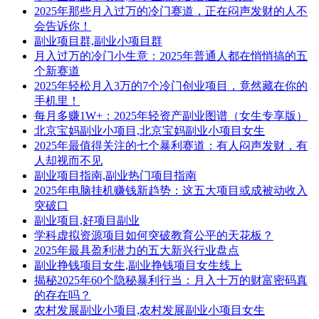
2025年那些月入过万的冷门赛道，正在闷声发财的人不
会告诉你！
副业项目群,副业小项目群
月入过万的冷门小生意：2025年普通人都在悄悄搞的五
个新赛道
2025年轻松月入3万的7个冷门创业项目，竟然藏在你的
手机里！
每月多赚1W+：2025年轻资产副业图谱（女生专享版）
北京宝妈副业小项目,北京宝妈副业小项目女生
2025年最值得关注的七个暴利赛道：有人闷声发财，有
人却视而不见
副业项目指南,副业热门项目指南
2025年电脑挂机赚钱新趋势：这五大项目或成被动收入
突破口
副业项目,好项目副业
学科虚拟资源项目如何突破教育公平的天花板？
2025年最具盈利潜力的五大新兴行业盘点
副业挣钱项目女生,副业挣钱项目女生线上
揭秘2025年60个隐秘暴利行当：月入十万的财富密码真
的存在吗？
农村发展副业小项目,农村发展副业小项目女生