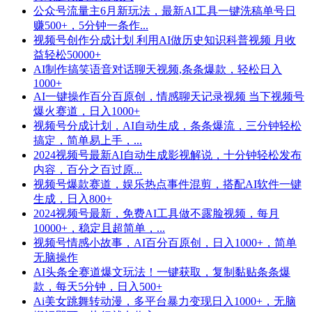
公众号流量主6月新玩法，最新AI工具一键洗稿单号日
赚500+，5分钟一条作...
视频号创作分成计划 利用AI做历史知识科普视频 月收
益轻松50000+
AI制作搞笑语音对话聊天视频,条条爆款，轻松日入
1000+
AI一键操作百分百原创，情感聊天记录视频 当下视频号
爆火赛道，日入1000+
视频号分成计划，AI自动生成，条条爆流，三分钟轻松
搞定，简单易上手，...
2024视频号最新AI自动生成影视解说，十分钟轻松发布
内容，百分之百过原...
视频号爆款赛道，娱乐热点事件混剪，搭配AI软件一键
生成，日入800+
2024视频号最新，免费AI工具做不露脸视频，每月
10000+，稳定且超简单，...
视频号情感小故事，AI百分百原创，日入1000+，简单
无脑操作
AI头条全赛道爆文玩法！一键获取，复制黏贴条条爆
款，每天5分钟，日入500+
Ai美女跳舞转动漫，多平台暴力变现日入1000+，无脑