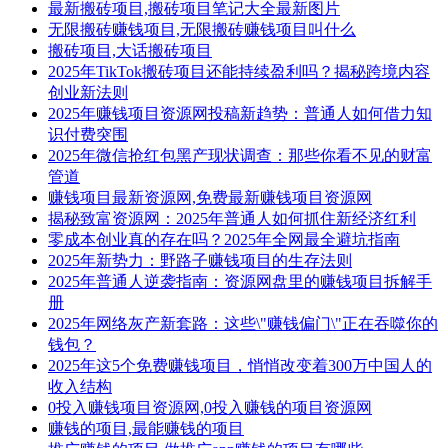
最新搬砖项目,搬砖项目笔记大全最新图片
无限搬砖赚钱项目,无限搬砖赚钱项目叫什么
搬砖项目,大话搬砖项目
2025年TikTok搬砖项目还能持续盈利吗？揭秘跨境内容
创业新法则
2025年赚钱项目资源网投稿新趋势：普通人如何借力知
识付费突围
2025年微信抢红包黑产现状调查：那些你看不见的财富
管道
赚钱项目最新资源网,免费最新赚钱项目资源网
揭秘致富资源网：2025年普通人如何抓住新经济红利
零成本创业真的存在吗？2025年全网最全避坑指南
2025年新势力：野路子赚钱项目的生存法则
2025年普通人逆袭指南：资源网盘里的赚钱项目拆解手
册
2025年网络灰产新套路：这些\"赚钱偏门\"正在吞噬你的
钱包？
2025年这5个免费赚钱项目，悄悄改变着300万中国人的
收入结构
0投入赚钱项目资源网,0投入赚钱的项目资源网
赚钱的项目,最能赚钱的项目