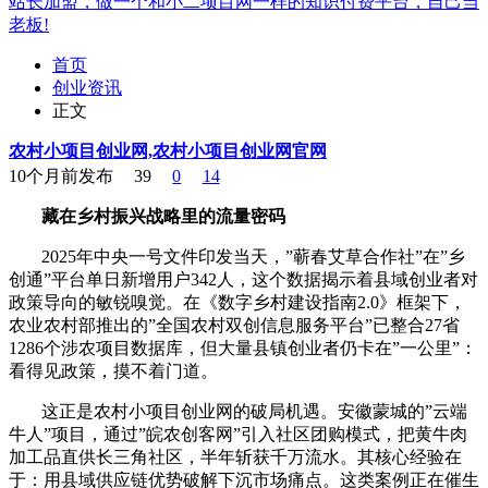
站长加盟，做一个和小二项目网一样的知识付费平台，自己当
老板!
首页
创业资讯
正文
农村小项目创业网,农村小项目创业网官网
10个月前发布
39
0
14
藏在乡村振兴战略里的流量密码
2025年中央一号文件印发当天，”蕲春艾草合作社”在”乡
创通”平台单日新增用户342人，这个数据揭示着县域创业者对
政策导向的敏锐嗅觉。在《数字乡村建设指南2.0》框架下，
农业农村部推出的”全国农村双创信息服务平台”已整合27省
1286个涉农项目数据库，但大量县镇创业者仍卡在”一公里”：
看得见政策，摸不着门道。
这正是农村小项目创业网的破局机遇。安徽蒙城的”云端
牛人”项目，通过”皖农创客网”引入社区团购模式，把黄牛肉
加工品直供长三角社区，半年斩获千万流水。其核心经验在
于：用县域供应链优势破解下沉市场痛点。这类案例正在催生