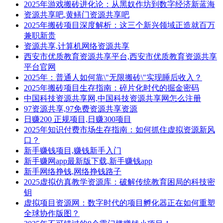
2025年游戏搬砖进化论：从黑奴作坊到数字经济新蓝海
资源共享吧,黄鳝门资源共享吧
2025年搬砖项目深度解析：这三个新兴领域正造就百万
兼职新贵
资源共享,计算机网络资源共享
西安市优质教育资源共享平台,西安市优质教育资源共享
平台官网
2025年：普通人如何靠\"无限搬砖\"实现睡后收入？
2025年搬砖项目生存指南：碎片化时代的掘金密码
中国科技资源共享网,中国科技资源共享网怎么注册
97资源共享,97免费资源共享资源
日赚200 正规项目,日赚300项目
2025年知识付费市场生存指南：如何抓住虚拟资源新风
口？
新手赚钱项目,赚钱新手入门
新手赚网app最新版下载,新手赚钱app
新手网络挣钱,网络挣钱路子
2025虚拟仿真教学资源库：破解传统教育困局的科技密
钥
虚拟项目资源网：数字时代的项目孵化器正在如何重塑
全球协作版图？