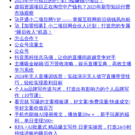
2025年不可错过的8个零门槛赚钱小项目！
虚拟资源项目正在掏空中产钱包？2025年新型知识付费
市场观察
🚀开通小二项目网VIP —— 掌握互联网前沿搞钱风向标
🚀【加盟招募】小二项目网合伙人计划：打造您的专属
“睡后收入”机器！
怎么合作？
公众号流量主
公众号
抖音黑科技兵马俑，让你的直播间超越竞争对手
主播吸金秘籍/百万营收攻略，娱乐直播宝典，高效主播
学习系统
2024年无人直播训练营：实战演示无人值守直播带货技
巧，轻松实现盈利目标
个人ip品牌写作道与术，打造出有影响力的个人品牌写
作（10节课）
看完就 写爆的文案模板课，好文案/免费流量/快速成交/
学好文案价值百万
手机也能做AI漫画推文，播放量20w＋，新手玩家的福
利，单日变现500+
RPA +AI批量式 精品爆文写作 日更实操营，打造24小时
持续进账的睡后收入