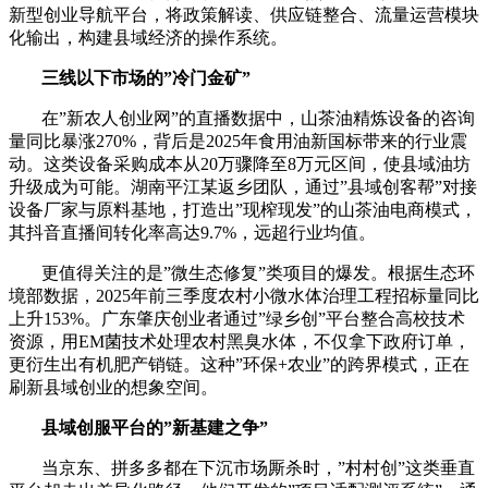
新型创业导航平台，将政策解读、供应链整合、流量运营模块
化输出，构建县域经济的操作系统。
三线以下市场的”冷门金矿”
在”新农人创业网”的直播数据中，山茶油精炼设备的咨询
量同比暴涨270%，背后是2025年食用油新国标带来的行业震
动。这类设备采购成本从20万骤降至8万元区间，使县域油坊
升级成为可能。湖南平江某返乡团队，通过”县域创客帮”对接
设备厂家与原料基地，打造出”现榨现发”的山茶油电商模式，
其抖音直播间转化率高达9.7%，远超行业均值。
更值得关注的是”微生态修复”类项目的爆发。根据生态环
境部数据，2025年前三季度农村小微水体治理工程招标量同比
上升153%。广东肇庆创业者通过”绿乡创”平台整合高校技术
资源，用EM菌技术处理农村黑臭水体，不仅拿下政府订单，
更衍生出有机肥产销链。这种”环保+农业”的跨界模式，正在
刷新县域创业的想象空间。
县域创服平台的”新基建之争”
当京东、拼多多都在下沉市场厮杀时，”村村创”这类垂直