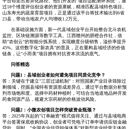
平台却走出差异化路径。他们开发的”项目适配测评系统”，通
过18个维度评估创业者的资源禀赋，精准匹配县域特色项目。
山东寿光的蔬菜育苗项目，正是通过该平台将技术输出到6省
23县，带动当地农户人均增收1.2万元。
在基础设施方面，新一代县域创业平台开始整合北斗农机
监控、区块链溯源等数字工具。江西赣州的脐橙合作社，借
助”农创云”的智能分拣系统，实现糖度分级销售，溢价率提升
45%。这些数字化”新农具”的普及，正在重构县域经济的价值
链条，让”小而美”项目拥有对抗资本洪流的底气。
问答精选
问题1：县域创业者如何避免项目同质化竞争？
答：关键在于建立”三层过滤机制”：对照国家产业目录筛除过
剩领域，挖掘县域特有资源形成差异点，通过平台数据分析预
判市场饱和度。选择中药材种植时，可结合当地道地品种开发
药食同源产品，规避大宗药材的价格波动风险。
问题2：小微农创项目怎样突破资金瓶颈？
答：2025年兴起的”订单融资”模式值得关注。通过与县域电商
平台签署保底收购协议，创业者可凭电子订单申请供应链金融
贷款。同时，”全国农业信贷担保体系”对新型农业经营主体的