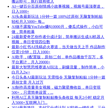
搬运即可，执行就有收入
AI一键百分百原创情感小故事视频，视频号最顶赛道，
日入1000+
AI头条最新玩法 1分钟一篇 100%过原创 无脑复制粘贴
轻松月入5000+ 每...
AI做不露脸YouTube赚$10000月，傻瓜式操作，小白可
做，简单粗暴
24最新爱奇艺创作者分成计划，简单搬运生成AI机器人
视频，单日变现四位数
最新小红书AI洗稿必火赛道，当天做当天上手 作品制作
仅需1分钟，日入1000+
AI歌手，0配置版，原创/二创，单作品播放千百万，多
平台累计，月入20000+
最新大智慧思维赛道AI玩法，刷爆流量，制作简单，小
白月入2w+
今日头条AI最新玩法 无需指令 无脑复制粘贴 1分钟一篇
原创文章 月入过万
AI制作高质量美女视频，磁力聚星撸收益，单日变现
500+，只需简单设置，...
利用AI工具无脑复制粘贴撸头条收益 每天2小时 稳定月
入5000+互联网入门...
2024最新项目，支付宝分成计划 AI软件一键生成，三分