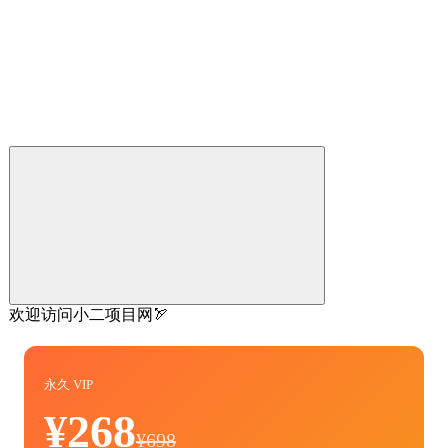
欢迎访问小二项目网🏹
永久 VIP
¥268
¥698