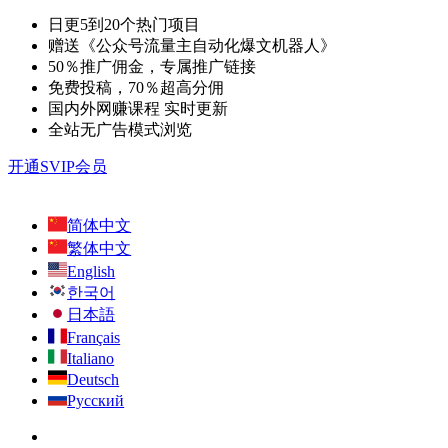
日更5到20个热门项目
赠送《公众号流量主自动化爆文机器人》
50％推广佣金，专属推广链接
免费投稿，70％超高分佣
国内外网赚课程 实时更新
全站无广告模式浏览
开通SVIP会员
简体中文
繁体中文
English
한국어
日本語
Français
Italiano
Deutsch
Русский