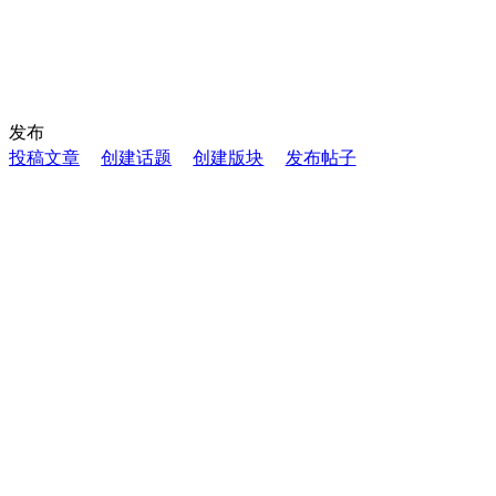
发布
投稿文章
创建话题
创建版块
发布帖子