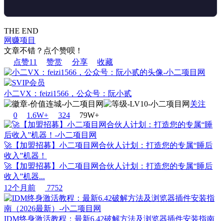
THE END
网赚项目
文章不错？点个赞呗！
点赞
11
赞赏
分享
收藏
小二VX：feizi1566，公众号：阮小贰
关注
0
1.6W+
32
4
79W+
🚀【加盟招募】小二项目网合伙人计划：打造您的专属“睡后
收入”机器！
🚀【加盟招募】小二项目网合伙人计划：打造您的专属“睡后
收入”机器...
12个月前
7752
IDM终身激活教程：最新6.42破解方法及浏览器插件安装指南