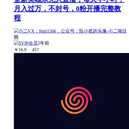
月入过万，不封号，0粉开播完整教
程
2年前
￥
16.9
457