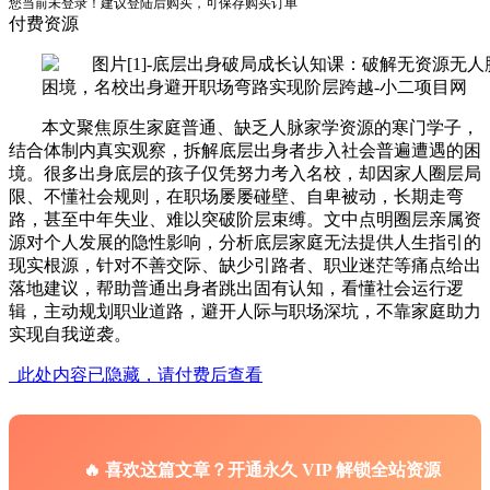
您当前未登录！建议登陆后购买，可保存购买订单
付费资源
本文聚焦原生家庭普通、缺乏人脉家学资源的寒门学子，
结合体制内真实观察，拆解底层出身者步入社会普遍遭遇的困
境。很多出身底层的孩子仅凭努力考入名校，却因家人圈层局
限、不懂社会规则，在职场屡屡碰壁、自卑被动，长期走弯
路，甚至中年失业、难以突破阶层束缚。文中点明圈层亲属资
源对个人发展的隐性影响，分析底层家庭无法提供人生指引的
现实根源，针对不善交际、缺少引路者、职业迷茫等痛点给出
落地建议，帮助普通出身者跳出固有认知，看懂社会运行逻
辑，主动规划职业道路，避开人际与职场深坑，不靠家庭助力
实现自我逆袭。
此处内容已隐藏，请付费后查看
🔥 喜欢这篇文章？开通永久 VIP 解锁全站资源