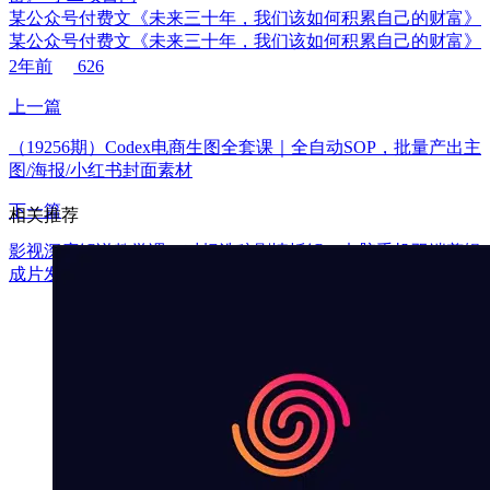
某公众号付费文《未来三十年，我们该如何积累自己的财富》
某公众号付费文《未来三十年，我们该如何积累自己的财富》
2年前
626
上一篇
（19256期）Codex电商生图全套课｜全自动SOP，批量产出主
图/海报/小红书封面素材
下一篇
相关推荐
影视深度解说教学课：对标洗稿剧情拆解，电脑手机双端剪辑
成片发布全流程