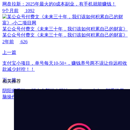
网盘拉新：2025年最火的0成本副业，有手机就能赚钱！
9个月前
1092
某公众号付费文《未来三十年，我们该如何积累自己的财富》
某公众号付费文《未来三十年，我们该如何积累自己的财富》
2年前
626
上一篇
支付宝小项目，单号每天10-50+，赚钱养号两不误让你远程收
款减少封控！！
下一篇
相关推荐
阴阳师手游4.0版本全新懒人玩法，一单30，小白一部手机无
脑操作，稳定暴力变现，日入3000+轻轻松松！