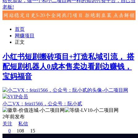
站长加盟，做一个和小二项目网一样的知识付费平台，自己当
老板!
首页
网赚项目
正文
小红书短剧搬砖项目+打造私域引流， 搭
配短剧机器人0成本售卖边看剧边赚钱，
宝妈福音
小二VX：feizi1566，公众号：阮小贰
2年前发布
关注
私信
0
108
15