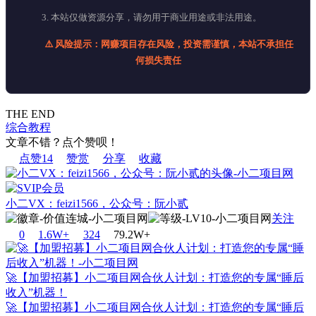
3. 本站仅做资源分享，请勿用于商业用途或非法用途。
⚠️ 风险提示：网赚项目存在风险，投资需谨慎，本站不承担任
何损失责任
THE END
综合教程
文章不错？点个赞呗！
点赞
14
赞赏
分享
收藏
小二VX：feizi1566，公众号：阮小贰
关注
0
1.6W+
32
4
79.2W+
🚀【加盟招募】小二项目网合伙人计划：打造您的专属“睡后
收入”机器！
🚀【加盟招募】小二项目网合伙人计划：打造您的专属“睡后