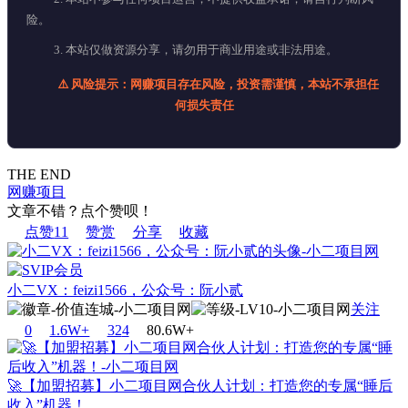
险。
3. 本站仅做资源分享，请勿用于商业用途或非法用途。
⚠️ 风险提示：网赚项目存在风险，投资需谨慎，本站不承担任
何损失责任
THE END
网赚项目
文章不错？点个赞呗！
点赞
11
赞赏
分享
收藏
小二VX：feizi1566，公众号：阮小贰
关注
0
1.6W+
32
4
80.6W+
🚀【加盟招募】小二项目网合伙人计划：打造您的专属“睡后
收入”机器！