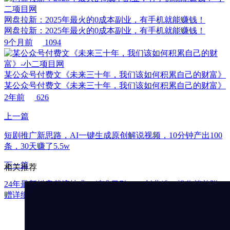
网盘拉新：2025年最火的0成本副业，有手机就能赚钱！
网盘拉新：2025年最火的0成本副业，有手机就能赚钱！
9个月前
1094
某公众号付费文《未来三十年，我们该如何积累自己的财富》
某公众号付费文《未来三十年，我们该如何积累自己的财富》
2年前
626
上一篇
短剧推广新思路，AI一键生成原创解说视频，10分钟产出100
条，30天赚了5.5w
下一篇
相关推荐
24年最新抖音截流技术，精准日引200+创业粉，操作简单附
赠详细资料