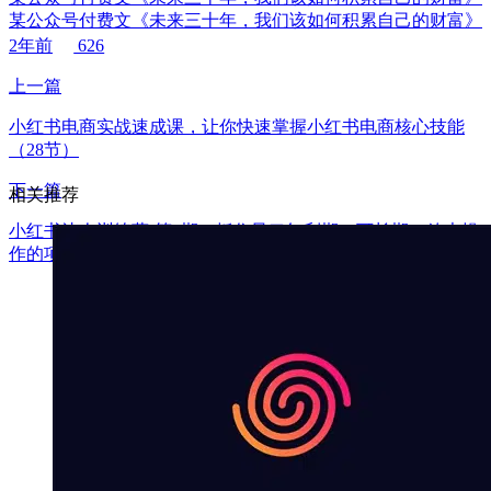
某公众号付费文《未来三十年，我们该如何积累自己的财富》
2年前
626
上一篇
小红书电商实战速成课，让你快速掌握小红书电商核心技能
（28节）
下一篇
相关推荐
小红书达人训练营-第4期：抓住风口红利期，可长期，放大操
作的项目