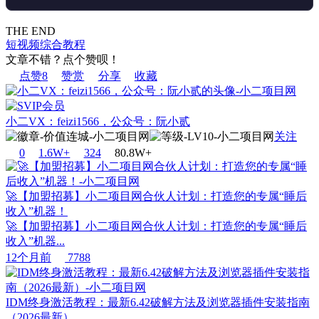
THE END
短视频
综合教程
文章不错？点个赞呗！
点赞
8
赞赏
分享
收藏
小二VX：feizi1566，公众号：阮小贰
关注
0
1.6W+
32
4
80.8W+
🚀【加盟招募】小二项目网合伙人计划：打造您的专属“睡后
收入”机器！
🚀【加盟招募】小二项目网合伙人计划：打造您的专属“睡后
收入”机器...
12个月前
7788
IDM终身激活教程：最新6.42破解方法及浏览器插件安装指南
（2026最新）