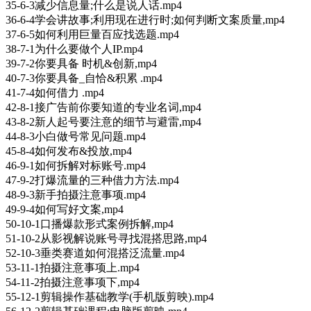
35-6-3减少信息量;什么是说人话.mp4
36-6-4学会讲故事;利用现在进行时;如何判断文案质量,mp4
37-6-5如何利用巨量百应找选题.mp4
38-7-1为什么要做个人IP.mp4
39-7-2你要具备 时机&创新,mp4
40-7-3你要具备_自恰&积累 .mp4
41-7-4如何借力 .mp4
42-8-1接广告前你要知道的专业名词,mp4
43-8-2新人起号要注意的细节与避雷,mp4
44-8-3小白做号常见问题.mp4
45-8-4如何发布&投放,mp4
46-9-1如何拆解对标账号.mp4
47-9-2打爆流量的三种借力方法.mp4
48-9-3新手拍摄注意事项.mp4
49-9-4如何写好文案,mp4
50-10-1口播爆款形式案例拆解,mp4
51-10-2从影视解说账号寻找混搭思路,mp4
52-10-3垂类赛道如何混搭泛流量.mp4
53-11-1拍摄注意事项上.mp4
54-11-2拍摄注意事项下,mp4
55-12-1剪辑操作基础教学(手机版剪映).mp4