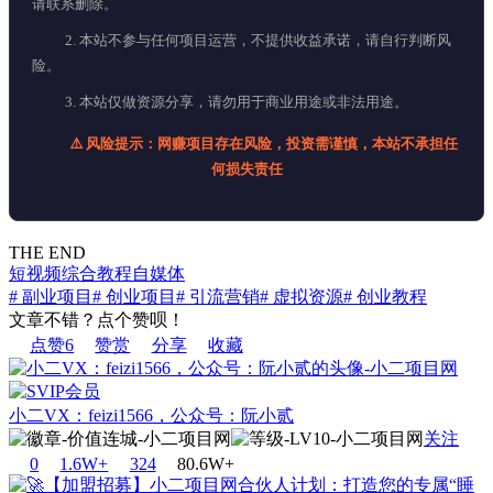
请联系删除。
2. 本站不参与任何项目运营，不提供收益承诺，请自行判断风
险。
3. 本站仅做资源分享，请勿用于商业用途或非法用途。
⚠️ 风险提示：网赚项目存在风险，投资需谨慎，本站不承担任
何损失责任
THE END
短视频
综合教程
自媒体
# 副业项目
# 创业项目
# 引流营销
# 虚拟资源
# 创业教程
文章不错？点个赞呗！
点赞
6
赞赏
分享
收藏
小二VX：feizi1566，公众号：阮小贰
关注
0
1.6W+
32
4
80.6W+