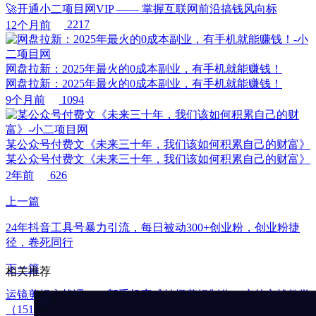
🚀开通小二项目网VIP —— 掌握互联网前沿搞钱风向标
12个月前
2217
网盘拉新：2025年最火的0成本副业，有手机就能赚钱！
网盘拉新：2025年最火的0成本副业，有手机就能赚钱！
9个月前
1094
某公众号付费文《未来三十年，我们该如何积累自己的财富》
某公众号付费文《未来三十年，我们该如何积累自己的财富》
2年前
626
上一篇
24年抖音工具号暴力引流，每日被动300+创业粉，创业粉捷
径，卷死同行
下一篇
相关推荐
运镜剪辑实战课，一部手机完成拍摄剪辑制作，户外实战教学
（151节课）