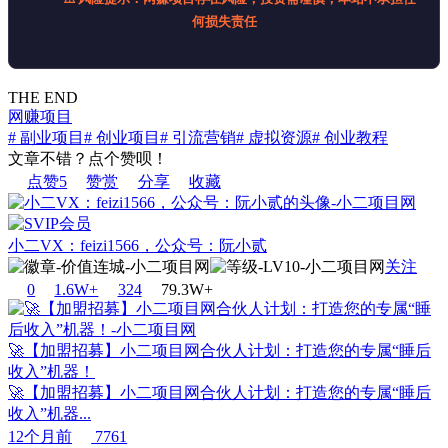
何损失责任
THE END
网赚项目
# 副业项目
# 创业项目
# 引流营销
# 虚拟资源
# 创业教程
文章不错？点个赞呗！
点赞
5
赞赏
分享
收藏
小二VX：feizi1566，公众号：阮小贰
关注
0
1.6W+
32
4
79.3W+
🚀【加盟招募】小二项目网合伙人计划：打造您的专属“睡后
收入”机器！
🚀【加盟招募】小二项目网合伙人计划：打造您的专属“睡后
收入”机器...
12个月前
7761