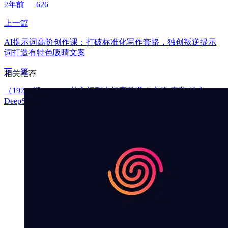
2年前
626
上一篇
AI提示词高阶创作课：打破标准化写作套路，独创叛逆提示
词打造有特色吸睛文案
下一篇
相关推荐
（19257期）Codex从入门到实战完整课｜充值·安装·接入
DeepSeek，记忆·插件·Skill·CLI·MCP全拆解