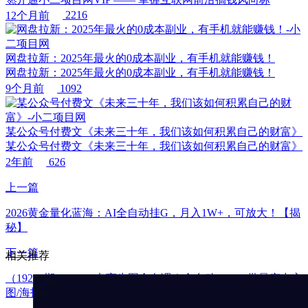
12个月前
2216
网盘拉新：2025年最火的0成本副业，有手机就能赚钱！
网盘拉新：2025年最火的0成本副业，有手机就能赚钱！
9个月前
1092
某公众号付费文《未来三十年，我们该如何积累自己的财富》
某公众号付费文《未来三十年，我们该如何积累自己的财富》
2年前
626
上一篇
2026黄金量化蓝海：AI全自动挂G，月入1W+，可放大！【揭
秘】
下一篇
相关推荐
（19256期）Codex电商生图全套课｜全自动SOP，批量产出主
图/海报/小红书封面素材