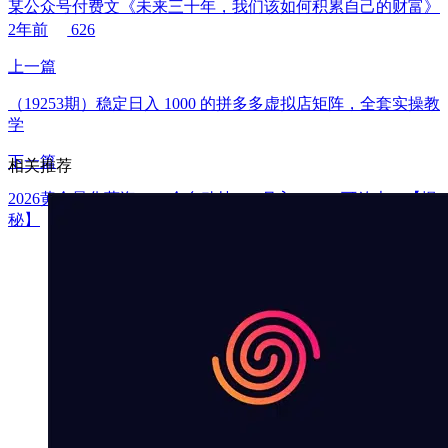
某公众号付费文《未来三十年，我们该如何积累自己的财富》
2年前
626
上一篇
（19253期）稳定日入 1000 的拼多多虚拟店矩阵，全套实操教
学
下一篇
相关推荐
2026黄金量化蓝海：AI全自动挂G，月入1W+，可放大！【揭
秘】