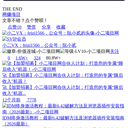
THE END
网赚项目
文章不错？点个赞呗！
点赞
10
赞赏
分享
收藏
小二VX：feizi1566，公众号：阮小贰
关注
0
1.6W+
32
4
80.8W+
🚀【加盟招募】小二项目网合伙人计划：打造您的专属“睡后
收入”机器！
🚀【加盟招募】小二项目网合伙人计划：打造您的专属“睡后
收入”机器...
12个月前
7778
IDM终身激活教程：最新6.42破解方法及浏览器插件安装指南
（2026最新）