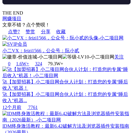
THE END
网赚项目
文章不错？点个赞呗！
点赞
7
赞赏
分享
收藏
小二VX：feizi1566，公众号：阮小贰
关注
0
1.6W+
32
4
79.3W+
🚀【加盟招募】小二项目网合伙人计划：打造您的专属“睡后
收入”机器！
🚀【加盟招募】小二项目网合伙人计划：打造您的专属“睡后
收入”机器...
12个月前
7761
IDM终身激活教程：最新6.42破解方法及浏览器插件安装指南
（2026最新）