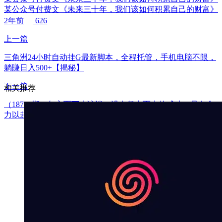
某公众号付费文《未来三十年，我们该如何积累自己的财富》
2年前
626
上一篇
三角洲24小时自动挂G最新脚本，全程托管，手机电脑不限，
躺賺日入500+【揭秘】
下一篇
相关推荐
（18723期）年入百万大访谈：没有凭空而来的成功，只有全
力以赴的坚守，8位创业者真实拆解逆风翻盘路