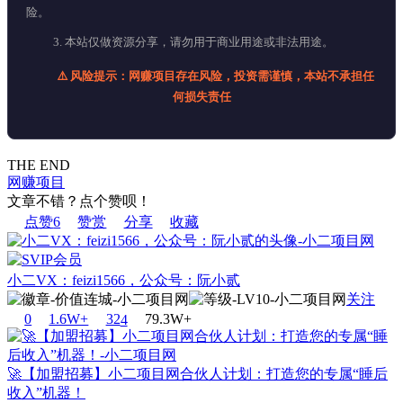
险。
3. 本站仅做资源分享，请勿用于商业用途或非法用途。
⚠️ 风险提示：网赚项目存在风险，投资需谨慎，本站不承担任
何损失责任
THE END
网赚项目
文章不错？点个赞呗！
点赞
6
赞赏
分享
收藏
小二VX：feizi1566，公众号：阮小贰
关注
0
1.6W+
32
4
79.3W+
🚀【加盟招募】小二项目网合伙人计划：打造您的专属“睡后
收入”机器！