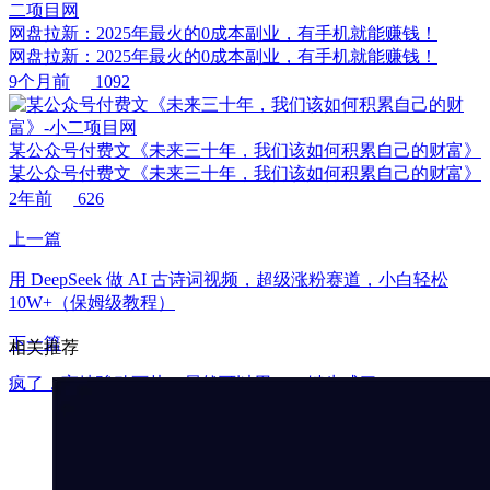
网盘拉新：2025年最火的0成本副业，有手机就能赚钱！
网盘拉新：2025年最火的0成本副业，有手机就能赚钱！
9个月前
1092
某公众号付费文《未来三十年，我们该如何积累自己的财富》
某公众号付费文《未来三十年，我们该如何积累自己的财富》
2年前
626
上一篇
用 DeepSeek 做 AI 古诗词视频，超级涨粉赛道，小白轻松
10W+（保姆级教程）
下一篇
相关推荐
疯了，宫崎骏动画片，居然可以用AI一键生成了