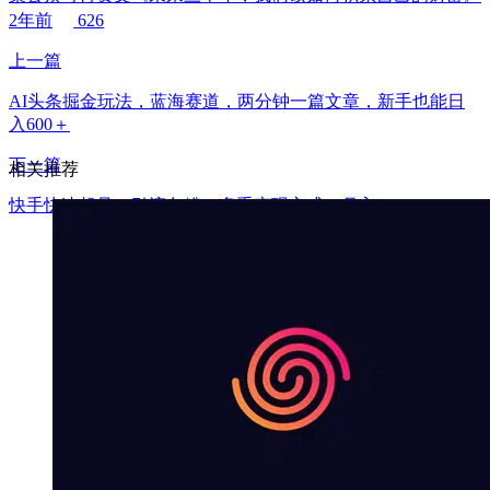
2年前
626
上一篇
AI头条掘金玩法，蓝海赛道，两分钟一篇文章，新手也能日
入600＋
下一篇
相关推荐
快手快速起号，引流色粉，多重变现方式，月入10000+