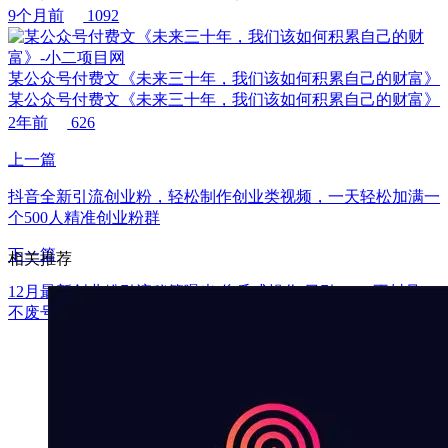
9个月前
1092
某公众号付费文《未来三十年，我们该如何积累自己的财富》
某公众号付费文《未来三十年，我们该如何积累自己的财富》
2年前
626
上一篇
抖音全新引流创业粉，轻松制作创业类视频，一天轻松加满一
个500人精准创业粉群
下一篇
相关推荐
12月最新创业粉引流秘籍曝光 傻瓜式操作 日引500+ 不封号，
不废号，可批量操作！