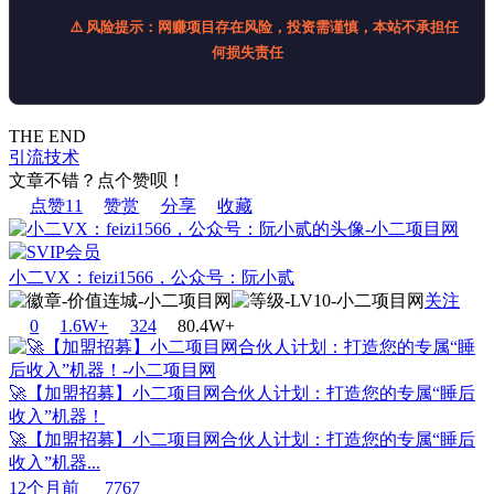
⚠️ 风险提示：网赚项目存在风险，投资需谨慎，本站不承担任
何损失责任
THE END
引流技术
文章不错？点个赞呗！
点赞
11
赞赏
分享
收藏
小二VX：feizi1566，公众号：阮小贰
关注
0
1.6W+
32
4
80.4W+
🚀【加盟招募】小二项目网合伙人计划：打造您的专属“睡后
收入”机器！
🚀【加盟招募】小二项目网合伙人计划：打造您的专属“睡后
收入”机器...
12个月前
7767