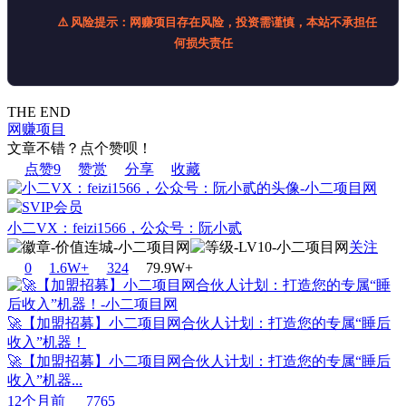
⚠️ 风险提示：网赚项目存在风险，投资需谨慎，本站不承担任
何损失责任
THE END
网赚项目
文章不错？点个赞呗！
点赞
9
赞赏
分享
收藏
小二VX：feizi1566，公众号：阮小贰
关注
0
1.6W+
32
4
79.9W+
🚀【加盟招募】小二项目网合伙人计划：打造您的专属“睡后
收入”机器！
🚀【加盟招募】小二项目网合伙人计划：打造您的专属“睡后
收入”机器...
12个月前
7765