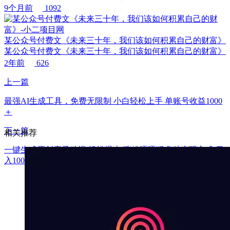
9个月前
1092
某公众号付费文《未来三十年，我们该如何积累自己的财富》
某公众号付费文《未来三十年，我们该如何积累自己的财富》
2年前
626
上一篇
最强AI生成工具，免费无限制 小白轻松上手 单账号收益1000
＋
下一篇
相关推荐
一键生成原创亲子动漫 轻松爆火 涨粉嘎嘎猛多种变现方式 日
入1000+