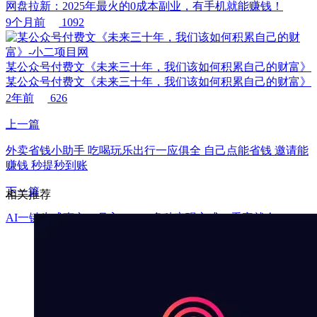
网盘拉新：2025年最火的0成本副业，有手机就能赚钱！
9个月前
1092
某公众号付费文《未来三十年，我们该如何积累自己的财富》
某公众号付费文《未来三十年，我们该如何积累自己的财富》
2年前
626
上一篇
外卖省钱小助手 吃喝玩乐出行一应俱全 自己点能省钱 邀请能
赚钱 秒提秒到账
下一篇
相关推荐
AI一键生成爽文，月入5w+，多种变现方式，看完就会