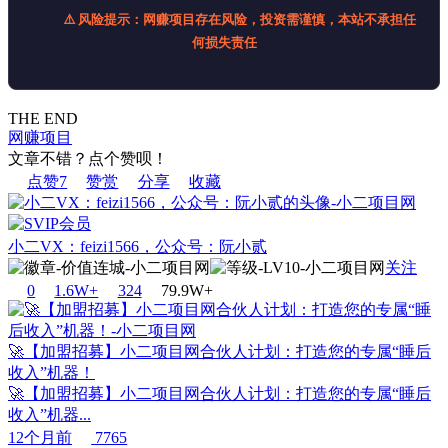
⚠️ 风险提示：网赚项目存在风险，投资需谨慎，本站不承担任
何损失责任
THE END
网赚项目
文章不错？点个赞呗！
点赞
7
赞赏
分享
收藏
小二VX：feizi1566，公众号：阮小贰
关注
0
1.6W+
32
4
79.9W+
🚀【加盟招募】小二项目网合伙人计划：打造您的专属“睡后
收入”机器！
🚀【加盟招募】小二项目网合伙人计划：打造您的专属“睡后
收入”机器...
12个月前
7765