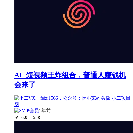
AI+短视频王炸组合，普通人赚钱机
会来了
1年前
￥
16.9
558