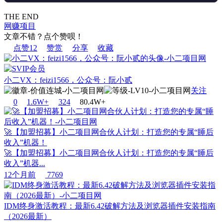
THE END
网赚项目
文章不错？点个赞呗！
点赞
12
赞赏
分享
收藏
小二VX：feizi1566，公众号：阮小贰
关注
0
1.6W+
32
4
80.4W+
🚀【加盟招募】小二项目网合伙人计划：打造您的专属“睡后
收入”机器！
🚀【加盟招募】小二项目网合伙人计划：打造您的专属“睡后
收入”机器...
12个月前
7769
IDM终身激活教程：最新6.42破解方法及浏览器插件安装指南
（2026最新）