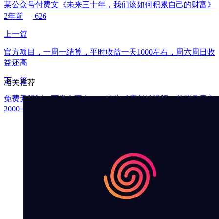
某公众号付费文《未来三十年，我们该如何积累自己的财富》
2年前
626
上一篇
官方项目，一周一结算，平时收益一天1000左右，周六周日收
益还高
下一篇
相关推荐
免费无限制，可发全平台，一键生成原创长视频，单账号日入
2000+，