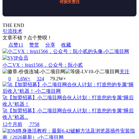
何损失责任
THE END
引流技术
文章不错？点个赞呗！
点赞
11
赞赏
分享
收藏
小二VX：feizi1566，公众号：阮小贰
关注
0
1.6W+
32
4
79.2W+
🚀【加盟招募】小二项目网合伙人计划：打造您的专属“睡后
收入”机器！
🚀【加盟招募】小二项目网合伙人计划：打造您的专属“睡后
收入”机器...
12个月前
7758