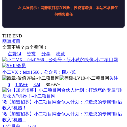
⚠️ 风险提示：网赚项目存在风险，投资需谨慎，本站不承担任
何损失责任
THE END
网赚项目
文章不错？点个赞呗！
点赞
14
赞赏
分享
收藏
小二VX：feizi1566，公众号：阮小贰
关注
0
1.6W+
32
4
80.6W+
🚀【加盟招募】小二项目网合伙人计划：打造您的专属“睡后
收入”机器！
🚀【加盟招募】小二项目网合伙人计划：打造您的专属“睡后
收入”机器...
12个月前
7774