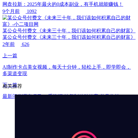
网盘拉新：2025年最火的0成本副业，有手机就能赚钱！
9个月前
1092
某公众号付费文《未来三十年，我们该如何积累自己的财富》
某公众号付费文《未来三十年，我们该如何积累自己的财富》
2年前
626
上一篇
AI制作卡点美女视频，每天十分钟，轻松上手，即学即会，
多渠道变现
下一篇
相关推荐
最新问卷调查项目 一手资源 纯复制粘贴答案 单号收益30+