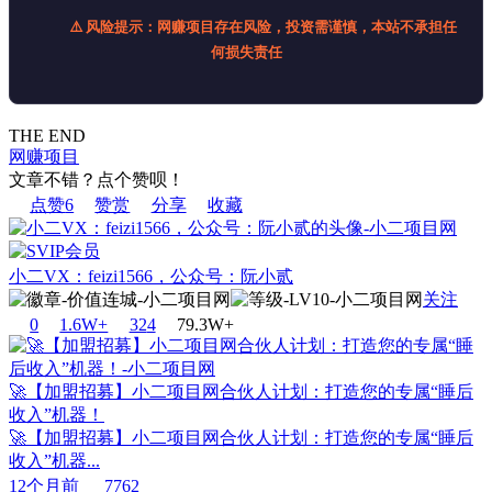
⚠️ 风险提示：网赚项目存在风险，投资需谨慎，本站不承担任
何损失责任
THE END
网赚项目
文章不错？点个赞呗！
点赞
6
赞赏
分享
收藏
小二VX：feizi1566，公众号：阮小贰
关注
0
1.6W+
32
4
79.3W+
🚀【加盟招募】小二项目网合伙人计划：打造您的专属“睡后
收入”机器！
🚀【加盟招募】小二项目网合伙人计划：打造您的专属“睡后
收入”机器...
12个月前
7762