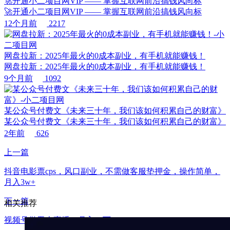
🚀开通小二项目网VIP —— 掌握互联网前沿搞钱风向标
🚀开通小二项目网VIP —— 掌握互联网前沿搞钱风向标
12个月前
2217
网盘拉新：2025年最火的0成本副业，有手机就能赚钱！
网盘拉新：2025年最火的0成本副业，有手机就能赚钱！
9个月前
1092
某公众号付费文《未来三十年，我们该如何积累自己的财富》
某公众号付费文《未来三十年，我们该如何积累自己的财富》
2年前
626
上一篇
抖音电影票cps，风口副业，不需做客服垫押金，操作简单，
月入3w+
下一篇
相关推荐
视频号做无人直播，月入一万+