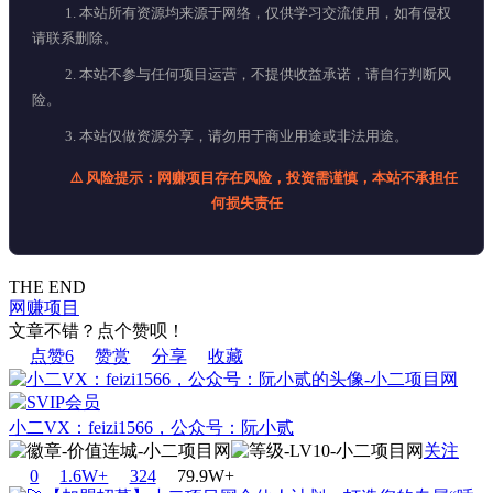
1. 本站所有资源均来源于网络，仅供学习交流使用，如有侵权
请联系删除。
2. 本站不参与任何项目运营，不提供收益承诺，请自行判断风
险。
3. 本站仅做资源分享，请勿用于商业用途或非法用途。
⚠️ 风险提示：网赚项目存在风险，投资需谨慎，本站不承担任
何损失责任
THE END
网赚项目
文章不错？点个赞呗！
点赞
6
赞赏
分享
收藏
小二VX：feizi1566，公众号：阮小贰
关注
0
1.6W+
32
4
79.9W+